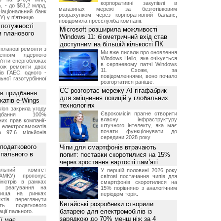
корпоративні закупівлі в
, - до $51,2 млрд,
магазинах мережі за безготівковим
Національний банк
розрахунком через корпоративний баланс,
У) у п'ятницю.
повідомила пресслужба компанії.
 потужності
Microsoft розширила можливості
ля планового
Windows 11: біометричний вхід став
доступним на більшій кількості ПК
планові ремонти з
Ми вже писали про оновлення
женням ядерного
Windows Hello, яке очікується
'яти енергоблоках
в серпневому патчі Windows
кож ремонти двох
11. Схоже, за
тів ГАЕС, одного -
повідомленнями, воно почало
ьної газотурбінної
розгортатися раніше.
ЄС розгортає мережу AI-гігафабрик
ив придбання
для зміцнення позицій у глобальних
катів e-Wings
технологіях
lon закрила угоду
Єврокомісія прагне створити
бання 100%
власну інфраструктуру
их прав компанії-
штучного інтелекту, яка має
електросамокатів
почати функціонувати до
а 97.6 мільйонів
середини 2028 року
 податкового
Чіпи для смартфонів втрачають
 пального в
попит: поставки скоротилися на 15%
через зростання вартості пам’яті
ольний комітет
У першій половині 2026 року
АМКУ) пропонує
світові постачання чипів для
іністрів в рамках
смартфонів скоротилися на
о реагування на
15% порівняно з аналогічним
вища на ринках
періодом торік.
ктів переглянути
Китайські розробники створили
ть податкового
батарею для електромобілів із
ції пального.
зарядкою до 70% менш ніж за 4
ї має