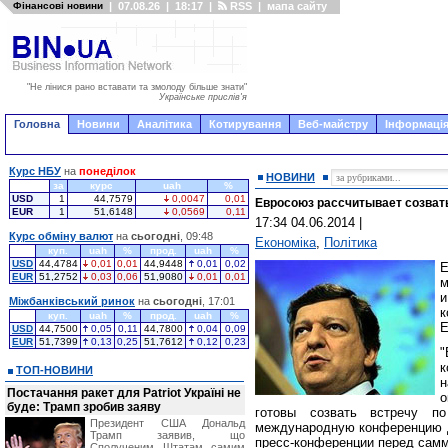
Фінансові новини
|
07.08.26
|
18:17
|
RSS
|
мапа сайту
"Не лінися рано вставати та змолоду більше знати"
Українське прислів'я
Головна
Новини
Аналітика
Котирування
Веб-майстру
Інформація
Курс НБУ
на
понеділок
НОВИНИ
за
курс
uah
%
USD
1
44,7579
0,0047
0,01
Евросоюз рассчитывает созвать
EUR
1
51,6148
0,0569
0,11
17:34 04.06.2014
|
Курс обміну валют
на
сьогодні
, 09:48
Економіка
,
Політика
куп.
uah
%
прод.
uah
%
USD
44,4784
0,01
0,01
44,9448
0,01
0,02
Е
EUR
51,2752
0,03
0,06
51,9080
0,01
0,01
м
и
Міжбанківський ринок
на
сьогодні
, 17:01
к
куп.
uah
%
прод.
uah
%
Е
USD
44,7500
0,05
0,11
44,7800
0,04
0,09
EUR
51,7399
0,13
0,25
51,7612
0,12
0,23
ТОП-НОВИНИ
н
Постачання ракет для Patriot Україні не
о
буде: Трамп зробив заяву
готовы созвать встречу п
Президент США Дональд
международную конференцию до
Трамп заявив, що
пресс-конференции перед сам
Сполученим Штатам самим