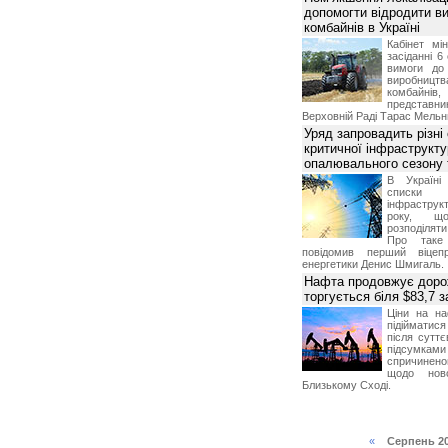
допомогти відродити в
комбайнів в Україні
Кабінет мі
засіданні 6
вимоги до 
виробниц
комбайн
предста
Верховній Раді Тарас Мельн
Уряд запровадить різні
критичної інфраструкт
опалювального сезону 
В Україні
списки
інфраструкт
року, що
розподілят
Про таке
повідомив перший віцепр
енергетики Денис Шмигаль.
Нафта продовжує дорож
торгується біля $83,7 
Ціни на н
підійматися
після суттє
підсумками 
спричинен
щодо ново
Близькому Сході.
«
Серпень 2