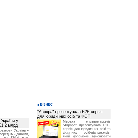
БІЗНЕС
"Аврора" презентувала B2B-сервіс
для юридичних осіб та ФОП
 України у
Мережа мультимаркетів
51,2 млрд
"Аврора" презентувала B2B-
сервіс для юридичних осіб та
резерви України у
фізичних осіб-підприємців,
опередніми даними,
який допоможе здійснювати
ь на $70,4 млн,