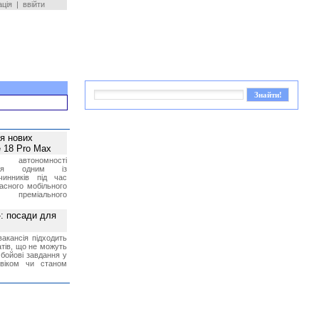
ація
|
ввійти
ея нових
 18 Pro Max
 автономності
ться одним із
чинників під час
асного мобільного
 преміального
»: посади для
акансія підходить
тів, що не можуть
бойові завдання у
 віком чи станом