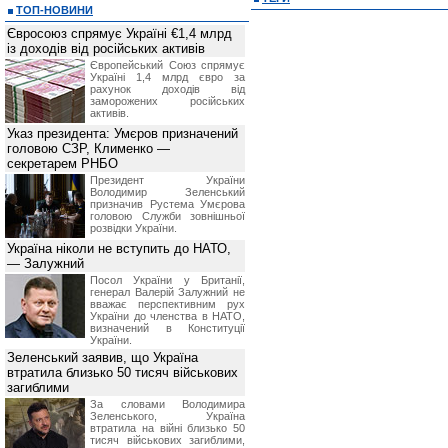
ТОП-НОВИНИ
Євросоюз спрямує Україні €1,4 млрд
із доходів від російських активів
Європейський Союз спрямує
Україні 1,4 млрд євро за
рахунок доходів від
заморожених російських
активів.
Указ президента: Умєров призначений
головою СЗР, Клименко —
секретарем РНБО
Президент України
Володимир Зеленський
призначив Pустема Умєрова
головою Служби зовнішньої
розвідки України.
Україна ніколи не вступить до НАТО,
— Залужний
Посол України у Британії,
генерал Валерій Залужний не
вважає перспективним рух
України до членства в НАТО,
визначений в Конституції
України.
Зеленський заявив, що Україна
втратила близько 50 тисяч військових
загиблими
За словами Володимира
Зеленського, Україна
втратила на війні близько 50
тисяч військових загиблими,