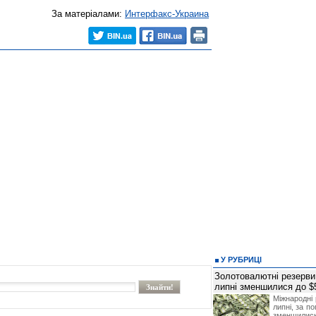
За матеріалами:
Интерфакс-Украина
У РУБРИЦІ
Золотовалютні резерви
липні зменшилися до $
Міжнародні 
липні, за п
зменшилис