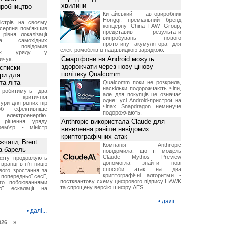
хвилини
иробництво
Китайський автовиробник
Hongqi, преміальний бренд
ністрів на своєму
концерну China FAW Group,
 серпня пом'якшив
представив результати
рівня локалізації
випробувань нового
тва самохідних
прототипу акумулятора для
ів, повідомив
електромобілів із надшвидкою зарядкою.
вник уряду у
Смартфони на Android можуть
ичук.
здорожчати через нову цінову
 списки
політику Qualcomm
ури для
та літа
Qualcomm поки не розкрила,
наскільки подорожчають чіпи,
 робитимуть два
але для покупців це означає
 критичної
одне: усі Android-пристрої на
ури для різних пір
чіпах Snapdragon неминуче
б ефективніше
подорожчають.
и електроенергію.
Anthropic використала Claude для
 рішення уряду
ем'єр - міністр
виявлення раніше невідомих
криптографічних атак
чати, Brent
Компанія Anthropic
за барель
повідомила, що її модель
Claude Mythos Preview
афту продовжують
допомогла знайти нові
 вранці в п'ятницю
способи атак на два
вого зростання за
криптографічні алгоритми -
попередньої сесії,
постквантову схему цифрового підпису HAWK
ого побоюваннями
та спрощену версію шифру AES.
ї ескалації на
•
далі...
•
далі...
026 »