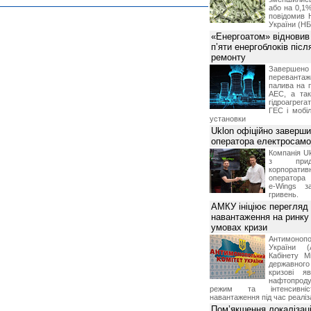
або на 0,1%
повідомив 
України (НБ
«Енергоатом» відновив
п’яти енергоблоків піс
ремонту
Завершено 
переванта
палива на п
АЕС, а та
гідроагрега
ГЕС і мобіл
установки
Uklon офіційно заверш
оператора електросамо
Компанія Uk
з прид
корпоративн
оператора 
e-Wings з
гривень.
АМКУ ініціює перегляд
навантаження на ринку
умовах кризи
Антимоноп
України (
Кабінету М
державног
кризові я
нафтопроду
режим та інтенсивніс
навантаження під час реаліза
Пом’якшення локалізаці