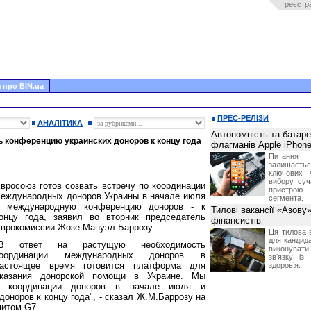
реєстр
 про BIN.ua
ПРЕС-РЕЛІЗИ
АНАЛІТИКА
Автономність та батар
 конференцию украинских доноров к концу года
флагманів Apple iPhone
Питання
залишає
ключових 
вибору суч
вросоюз готов созвать встречу по координации
пристрою
еждународных доноров Украины в начале июля
сегмента.
 международную конференцию доноров - к
Тилові вакансії «Азову
онцу года, заявил во вторник председатель
фінансистів
врокомиссии Жозе Мануэл Баррозу.
Ця тилова в
для кандида
"В ответ на растущую необходимость
виконувати 
координации международных доноров в
звʼязку із
астоящее время готовится платформа для
здоровʼя.
казания донорской помощи в Украине. Мы
о координации доноров в начале июля и
норов к концу года", - сказал Ж.М.Баррозу на
митом G7.