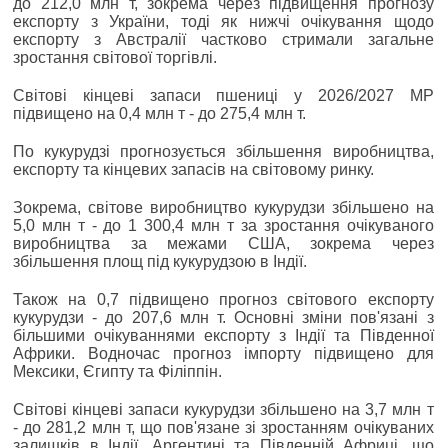
до 212,0 млн т, зокрема через підвищення прогнозу
експорту з України, тоді як нижчі очікування щодо
експорту з Австралії частково стримали загальне
зростання світової торгівлі.
Світові кінцеві запаси пшениці у 2026/2027 МР
підвищено на 0,4 млн т - до 275,4 млн т.
По кукурудзі прогнозується збільшення виробництва,
експорту та кінцевих запасів на світовому ринку.
Зокрема, світове виробництво кукурудзи збільшено на
5,0 млн т - до 1 300,4 млн т за зростання очікуваного
виробництва за межами США, зокрема через
збільшення площ під кукурудзою в Індії.
Також на 0,7 підвищено прогноз світового експорту
кукурудзи - до 207,6 млн т. Основні зміни пов'язані з
більшими очікуваннями експорту з Індії та Південної
Африки. Водночас прогноз імпорту підвищено для
Мексики, Єгипту та Філіппін.
Світові кінцеві запаси кукурудзи збільшено на 3,7 млн т
- до 281,2 млн т, що пов'язане зі зростанням очікуваних
залишків в Індії, Аргентині та Південній Африці, що