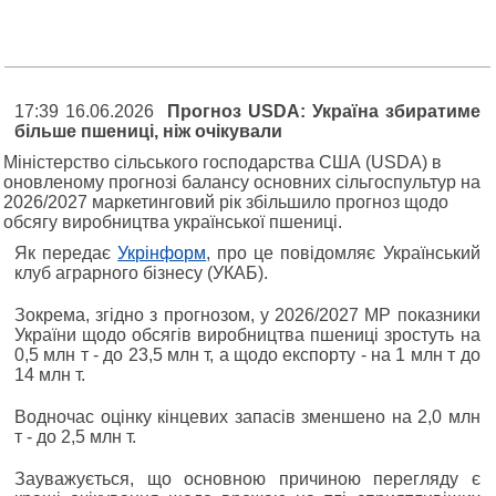
17:39 16.06.2026
Прогноз USDA: Україна збиратиме
більше пшениці, ніж очікували
Міністерство сільського господарства США (USDA) в
оновленому прогнозі балансу основних сільгоспультур на
2026/2027 маркетинговий рік збільшило прогноз щодо
обсягу виробництва української пшениці.
Як передає
Укрінформ
, про це повідомляє Український
клуб аграрного бізнесу (УКАБ).
Зокрема, згідно з прогнозом, у 2026/2027 МР показники
України щодо обсягів виробництва пшениці зростуть на
0,5 млн т - до 23,5 млн т, а щодо експорту - на 1 млн т до
14 млн т.
Водночас оцінку кінцевих запасів зменшено на 2,0 млн
т - до 2,5 млн т.
Зауважується, що основною причиною перегляду є