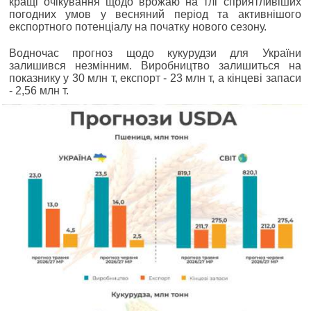
кращі очікування щодо врожаю на тлі сприятливіших
погодних умов у весняний період та активнішого
експортного потенціалу на початку нового сезону.
Водночас прогноз щодо кукурудзи для України
залишився незмінним. Виробництво залишиться на
показнику у 30 млн т, експорт - 23 млн т, а кінцеві запаси
- 2,56 млн т.