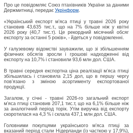
Про це повідомляє Союз птахівників України за даними
Держмитниці, передає
Укрінформ
.
«Український експорт м'яса птиці у травні 2026 року
становив 43,635 тис.т., що на 7% більше ніж у квітні
2026 року (40,7 тис.т). Це рекордний місячний обсяг
експорту за останні 5 років», - йдеться у повідомленні.
У галузевому відомстві зауважили, що зі збільшенням
фізичних обсягів зросли і грошові надходженні від
експорту на 10,7% і становили 93,6 млн дол. США.
В травні середня експортна ціна реалізації м'яса птиці
збільшилась і становила 2,15 дол, що в першу чергу
пов'язано з зміною асортименту експортованої
продукції.
Загалом, у січні - травні 2026-го загальний експорт
м'яса птиці становив 207,1 тис.т, що на 6,1% більше ніж
за аналогічний період торік. Утім виручка від експорту
скоротилася на 4,3 % і склала 437,1 млн дол. США.
Головними покупцями українського м'яса птиці за
вказаний період стали Нідерланди (із часткою у 17,9%),