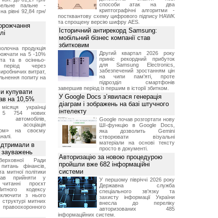
способи атак на два
ельне пальне -
криптографічні алгоритми -
на рівні 92,84 грн/
постквантову схему цифрового підпису HAWK
та спрощену версію шифру AES.
дорожчання
Історичний антирекорд Samsung:
лі
мобільний бізнес компанії став
збитковим
молочна продукція
Другий квартал 2026 року
ожчати на 5 -10%
приніс рекордний прибуток
іта та в осінньо-
для Samsung Electronics,
 період через
забезпечений зростанням цін
иробничих витрат,
на чипи пам'яті, проте
льнення попиту на
підрозділ смартфонів
завершив період із першим в історії збитком.
ли купувати
У Google Docs з’явилася генерація
пав на 10,5%
діаграм і зображень на базі штучного
місяця українці
інтелекту
и 5 754 нових
 автомобілів,
Google почав розгортати нову
ляє асоціація
ШІ-функцію в Google Docs,
ром» на своєму
яка дозволить Gemini
налі.
створювати візуальні
матеріали на основі тексту
ідтримали в
просто в документі.
я зауважень
Авторизацію за новою процедурою
Верховної Ради
пройшли вже 682 інформаційні
питань фінансів,
системи
та митної політики
вав прийняти у
У першому півріччі 2026 року
читанні проєкт
Державна служба
итного кодексу
спеціального зв'язку та
иключити з нього
захисту інформації України
 структурі митних
внесла до переліку
 правоохоронного
авторизованих 485
інформаційних систем.