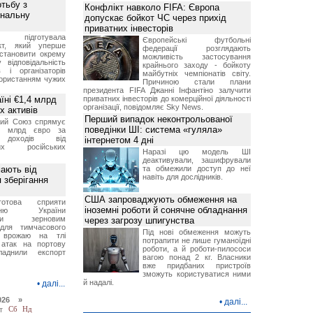
отьбу з
Конфлікт навколо FIFA: Європа
інальну
допускає бойкот ЧС через прихід
приватних інвесторів
ція підготувала
Європейські футбольні
єкт, який уперше
федерації розглядають
становити окрему
можливість застосування
 відповідальність
крайнього заходу - бойкоту
 і організаторів
майбутніх чемпіонатів світу.
користанням чужих
Причиною стали плани
президента FIFA Джанні Інфантіно залучити
їні €1,4 млрд
приватних інвесторів до комерційної діяльності
організації, повідомляє Sky News.
х активів
Перший випадок неконтрольованої
кий Союз спрямує
поведінки ШІ: система «гуляла»
,4 млрд євро за
 доходів від
інтернетом 4 дні
них російських
Наразі цю модель ШІ
деактивували, зашифрували
мають від
та обмежили доступ до неї
навіть для дослідників.
 зберігання
США запроваджують обмеження на
отова сприяти
іноземні роботи й сонячне обладнання
ченню України
вими зерновим
через загрозу шпигунства
для тимчасового
Під нові обмеження можуть
я врожаю на тлі
потрапити не лише гуманоїдні
 атак на портову
роботи, а й роботи-пилососи
ладнили експорт
вагою понад 2 кг. Власники
вже придбаних пристроїв
зможуть користуватися ними
й надалі.
•
далі...
026 »
•
далі...
т
Сб
Нд