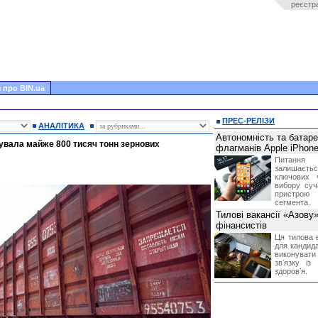
реєстр
 про BIN.ua
ПРЕС-РЕЛІЗИ
АНАЛІТИКА
Автономність та батар
тувала майже 800 тисяч тонн зернових
флагманів Apple iPhone
Питання
залишає
ключових 
вибору суч
пристрою
сегмента.
Тилові вакансії «Азову
фінансистів
Ця тилова в
для кандида
виконувати 
звʼязку із
здоровʼя.