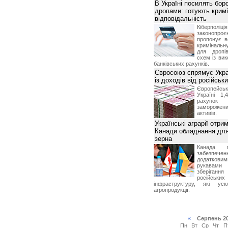
В Україні посилять бор
дропами: готують крим
відповідальність
Кіберполі
законопро
пропонує в
кримінальну
для дропів
схем із ви
банківських рахунків.
Євросоюз спрямує Укра
із доходів від російськи
Європейсь
Україні 1
рахунок
замороже
активів.
Українські аграрії отри
Канади обладнання для
зерна
Канада г
забезпе
додатко
рукавами 
зберіганн
російських
інфраструктуру, які уск
агропродукції.
«
Серпень 2
Пн
Вт
Ср
Чт
П