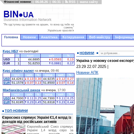
Фінансові новини
|
06.08.26
|
06:31
|
RSS
|
мапа сайту
"Як одступиш од грамоти на аршин, то вона од тебе на
сажень"
Українське прислів'я
Головна
Новини
Аналітика
Котирування
Веб-майстру
Інформація
Курс НБУ
на
сьогодні
НОВИНИ
за
курс
uah
%
USD
1
44,6895
0,0593
0,13
Україна у новому сезоні експор
EUR
1
51,6253
0,0881
0,17
23:29 22.07.2025
|
Курс обміну валют
на
вчора
, 09:46
Новини АПК
куп.
uah
%
прод.
uah
%
USD
44,4261
0,13
0,30
44,9235
0,12
0,27
EUR
51,1578
0,07
0,13
51,8500
0,07
0,14
Міжбанківський ринок
на
вчора
, 17:00
куп.
uah
%
прод.
uah
%
USD
44,7000
0,11
0,25
44,7300
0,11
0,25
EUR
51,6195
0,23
0,45
51,6318
0,23
0,44
ТОП-НОВИНИ
Євросоюз спрямує Україні €1,4 млрд із
доходів від російських активів
Європейський Союз спрямує
Україні 1,4 млрд євро за
рахунок доходів від