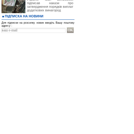
підписав накази про
затвердження порядків виплат
додаткових винагород
ПІДПИСКА НА НОВИНИ
Для підписки на розсилку новин введіть Вашу поштову
адресу :