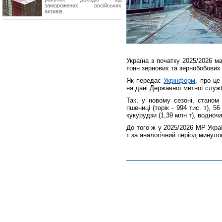
заморожених російських
активів.
Україна з початку 2025/2026 м
тонн зернових та зернобобових
Як передає
Укрінформ
, про ц
на дані Державної митної служ
Так, у новому сезоні, станом
пшениці (торік - 994 тис. т), 56
кукурудзи (1,39 млн т), водноч
До того ж у 2025/2026 МР Украї
т за аналогічний період минуло