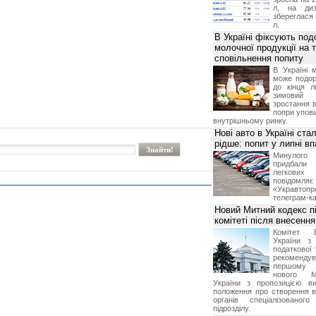
л, на диз
збереглася 
л.
В Україні фіксують по
молочної продукції на т
сповільнення попиту
В Україні 
може подор
до кінця л
зимовий
зростання в
попри упові
внутрішньому ринку.
Нові авто в Україні ста
рідше: попит у липні в
Минулого 
придбал
легкових
повідом
«Укравтоп
телеграм-ка
Новий Митний кодекс п
комітеті після внесенн
Комітет 
України з 
податкової 
рекоменду
першому 
нового М
України з пропозицією в
положення про створення в
органів спеціалізованого
підрозділу.