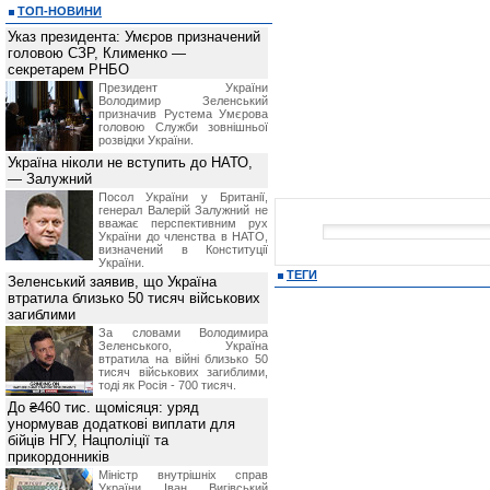
ТОП-НОВИНИ
Указ президента: Умєров призначений
головою СЗР, Клименко —
секретарем РНБО
Президент України
Володимир Зеленський
призначив Pустема Умєрова
головою Служби зовнішньої
розвідки України.
Україна ніколи не вступить до НАТО,
— Залужний
Посол України у Британії,
генерал Валерій Залужний не
вважає перспективним рух
України до членства в НАТО,
визначений в Конституції
України.
ТЕГИ
Зеленський заявив, що Україна
втратила близько 50 тисяч військових
загиблими
За словами Володимира
Зеленського, Україна
втратила на війні близько 50
тисяч військових загиблими,
тоді як Росія - 700 тисяч.
До ₴460 тис. щомісяця: уряд
унормував додаткові виплати для
бійців НГУ, Нацполіції та
прикордонників
Міністр внутрішніх справ
України Іван Вигівський