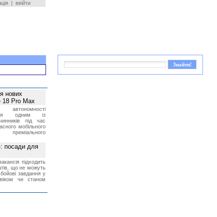
ація
|
ввійти
ея нових
 18 Pro Max
 автономності
ться одним із
чинників під час
асного мобільного
 преміального
»: посади для
акансія підходить
тів, що не можуть
бойові завдання у
 віком чи станом