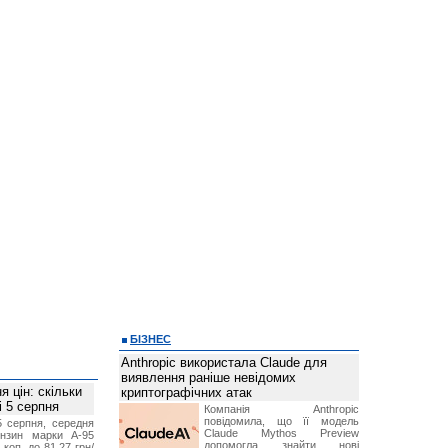
БІЗНЕС
Anthropic використала Claude для
виявлення раніше невідомих
 цін: скільки
криптографічних атак
і 5 серпня
Компанія Anthropic
повідомила, що її модель
5 серпня, середня
Claude Mythos Preview
ензин марки А-95
допомогла знайти нові
 коп. до 81,27 грн/