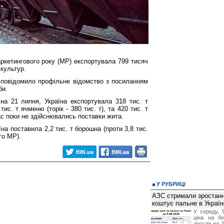
аркетингового року (МР) експортувала 799 тисяч
 культур.
е повідомило профільне відомство з посиланням
би.
 на 21 липня, Україна експортувала 318 тис. т
 тис. т ячменю (торік - 380 тис. т), та 420 тис. т
ас поки не здійснювались поставки жита.
на поставила 2,2 тис. т борошна (проти 3,8 тис.
го МР).
У РУБРИЦІ
АЗС стримали зростання
коштує пальне в Україн
У середу, 
ціна на б
зросла на 2