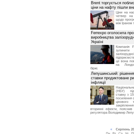
Brent торгується поблиз
ціни на нафту пішли вн
Ціни на на
четвер на
щодо прогр
між Іраном
Ferrexpo оголосила про
виробництва залізорудн
Україні
Компанія F
зупинит
залізоруд
підприємств
це вона по
на Лондон
біржі.
Лепушинський: рішенн
ставки продиктоване р
інфляції
Національ
(НБУ) під
ставку з 1
посилення 
цінового 
закріпленн
вторинні ефекти, пояснив
регулятора Володимир Леп
«
Серпень 2
Пн
Вт
Ср
Чт
П