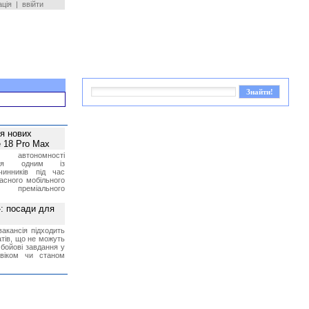
ація
|
ввійти
ея нових
 18 Pro Max
 автономності
ться одним із
чинників під час
асного мобільного
 преміального
»: посади для
акансія підходить
тів, що не можуть
бойові завдання у
 віком чи станом