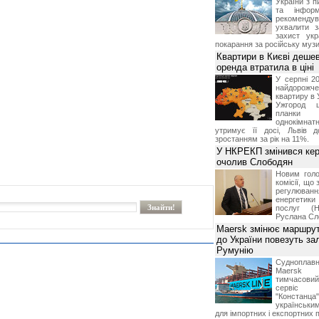
України з п
та інформ
рекоменду
ухвалити з
захист укр
покарання за російську музи
Квартири в Києві деше
оренда втратила в ціні
У серпні 20
найдорож
квартиру в 
Ужгород 
планки
однокімна
утримує її досі, Львів д
зростанням за рік на 11%.
У НКРЕКП змінився кері
очолив Слободян
Новим голо
комісії, що
регулюв
енергетик
послуг (Н
Руслана Сл
Maersk змінює маршрут
до України повезуть за
Румунію
Суднопл
Maersk 
тимчасов
сервіс
"Констанц
українськ
для імпортних і експортних 