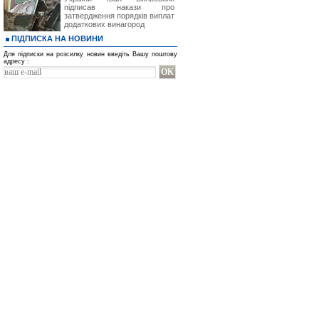
підписав накази про
затвердження порядків виплат
додаткових винагород
ПІДПИСКА НА НОВИНИ
Для підписки на розсилку новин введіть Вашу поштову
адресу :