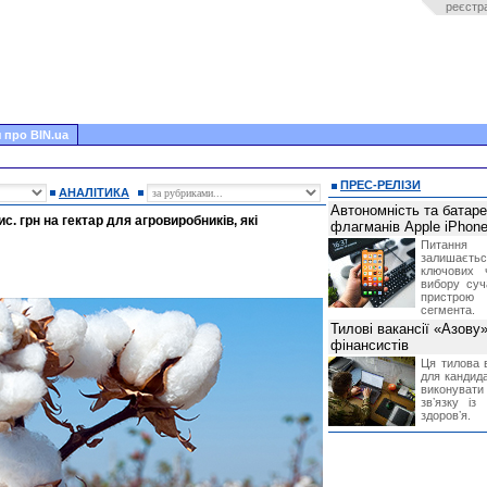
реєстр
 про BIN.ua
ПРЕС-РЕЛІЗИ
АНАЛІТИКА
Автономність та батар
с. грн на гектар для агровиробників, які
флагманів Apple iPhone
Питання
залишає
ключових 
вибору суч
пристрою
сегмента.
Тилові вакансії «Азову
фінансистів
Ця тилова в
для кандида
виконувати 
звʼязку із
здоровʼя.