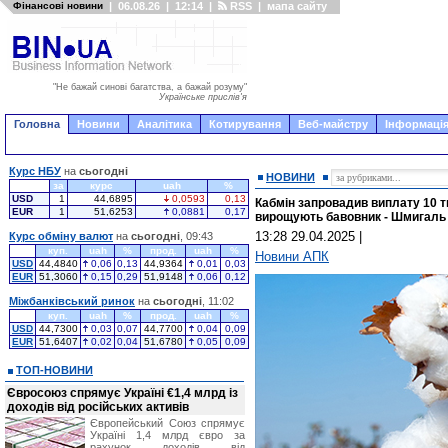
Фінансові новини
|
06.08.26
|
12:14
|
RSS
|
мапа сайту
"Не бажай синові багатства, а бажай розуму"
Українське прислів'я
Головна
Новини
Аналітика
Котирування
Веб-майстру
Інформація
Курс НБУ
на
сьогодні
НОВИНИ
за
курс
uah
%
USD
1
44,6895
0,0593
0,13
Кабмін запровадив виплату 10 ти
EUR
1
51,6253
0,0881
0,17
вирощують бавовник - Шмигаль
13:28 29.04.2025
|
Курс обміну валют
на
сьогодні
, 09:43
куп.
uah
%
прод.
uah
%
Новини АПК
USD
44,4840
0,06
0,13
44,9364
0,01
0,03
EUR
51,3060
0,15
0,29
51,9148
0,06
0,12
Міжбанківський ринок
на
сьогодні
, 11:02
куп.
uah
%
прод.
uah
%
USD
44,7300
0,03
0,07
44,7700
0,04
0,09
EUR
51,6407
0,02
0,04
51,6780
0,05
0,09
ТОП-НОВИНИ
Євросоюз спрямує Україні €1,4 млрд із
доходів від російських активів
Європейський Союз спрямує
Україні 1,4 млрд євро за
рахунок доходів від