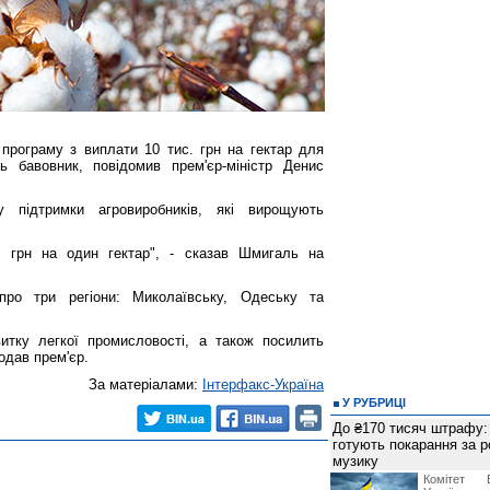
 програму з виплати 10 тис. грн на гектар для
ь бавовник, повідомив прем'єр-міністр Денис
у підтримки агровиробників, які вирощують
. грн на один гектар", - сказав Шмигаль на
ро три регіони: Миколаївську, Одеську та
тку легкої промисловості, а також посилить
одав прем'єр.
За матеріалами:
Інтерфакс-Україна
У РУБРИЦІ
До ₴170 тисяч штрафу: 
готують покарання за р
музику
Комітет 