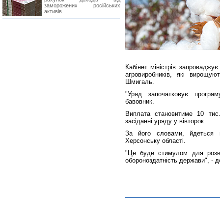
заморожених російських
активів.
Кабінет міністрів запроваджує
агровиробників, які вирощуют
Шмигаль.
"Уряд започатковує програм
бавовник.
Виплата становитиме 10 тис
засіданні уряду у вівторок.
За його словами, йдеться п
Херсонську області.
"Це буде стимулом для розви
обороноздатність держави", - д