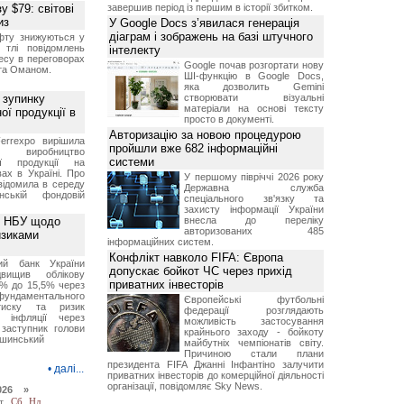
у $79: світові
завершив період із першим в історії збитком.
из
У Google Docs з’явилася генерація
діаграм і зображень на базі штучного
фту знижуються у
 тлі повідомлень
інтелекту
есу в переговорах
Google почав розгортати нову
 та Оманом.
ШІ-функцію в Google Docs,
яка дозволить Gemini
 зупинку
створювати візуальні
матеріали на основі тексту
ої продукції в
просто в документі.
Авторизацію за новою процедурою
errexpo вирішила
пройшли вже 682 інформаційні
и виробництво
системи
ної продукції на
ах в Україні. Про
У першому півріччі 2026 року
відомила в середу
Державна служба
ській фондовій
спеціального зв'язку та
захисту інформації України
я НБУ щодо
внесла до переліку
авторизованих 485
изиками
інформаційних систем.
Конфлікт навколо FIFA: Європа
ний банк України
допускає бойкот ЧС через прихід
вищив облікову
приватних інвесторів
5% до 15,5% через
фундаментального
Європейські футбольні
тиску та ризик
федерації розглядають
я інфляції через
можливість застосування
 заступник голови
крайнього заходу - бойкоту
ушинський
майбутніх чемпіонатів світу.
Причиною стали плани
президента FIFA Джанні Інфантіно залучити
•
далі...
приватних інвесторів до комерційної діяльності
організації, повідомляє Sky News.
026 »
т
Сб
Нд