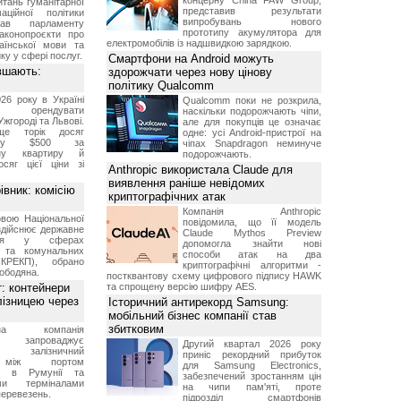
концерну China FAW Group,
итань гуманітарної
представив результати
аційної політики
випробувань нового
вав парламенту
прототипу акумулятора для
аконопроєкти про
електромобілів із надшвидкою зарядкою.
аїнської мови та
ку у сфері послуг.
Смартфони на Android можуть
вшають:
здорожчати через нову цінову
політику Qualcomm
26 року в Україні
Qualcomm поки не розкрила,
че орендувати
наскільки подорожчають чіпи,
Ужгороді та Львові.
але для покупців це означає
ще торік досяг
одне: усі Android-пристрої на
 у $500 за
чіпах Snapdragon неминуче
тну квартиру й
подорожчають.
осяг цієї ціни зі
Anthropic використала Claude для
виявлення раніше невідомих
вник: комісію
криптографічних атак
Компанія Anthropic
вою Національної
повідомила, що її модель
 здійснює державне
Claude Mythos Preview
ання у сферах
допомогла знайти нові
и та комунальних
способи атак на два
КРЕКП), обрано
криптографічні алгоритми -
ободяна.
постквантову схему цифрового підпису HAWK
: контейнери
та спрощену версію шифру AES.
лізницею через
Історичний антирекорд Samsung:
мобільний бізнес компанії став
збитковим
авна компанія
запроваджує
Другий квартал 2026 року
ий залізничний
приніс рекордний прибуток
 між портом
для Samsung Electronics,
а" в Румунії та
забезпечений зростанням цін
ими терміналами
на чипи пам'яті, проте
перевезень.
підрозділ смартфонів