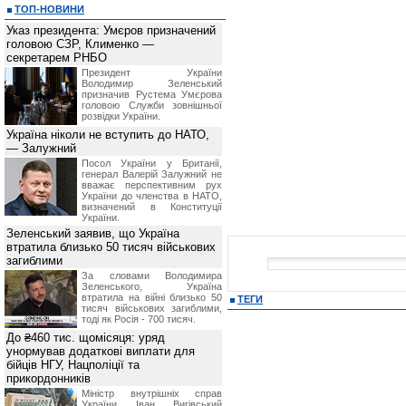
ТОП-НОВИНИ
Указ президента: Умєров призначений
головою СЗР, Клименко —
секретарем РНБО
Президент України
Володимир Зеленський
призначив Pустема Умєрова
головою Служби зовнішньої
розвідки України.
Україна ніколи не вступить до НАТО,
— Залужний
Посол України у Британії,
генерал Валерій Залужний не
вважає перспективним рух
України до членства в НАТО,
визначений в Конституції
України.
Зеленський заявив, що Україна
втратила близько 50 тисяч військових
загиблими
За словами Володимира
Зеленського, Україна
втратила на війні близько 50
ТЕГИ
тисяч військових загиблими,
тоді як Росія - 700 тисяч.
До ₴460 тис. щомісяця: уряд
унормував додаткові виплати для
бійців НГУ, Нацполіції та
прикордонників
Міністр внутрішніх справ
України Іван Вигівський