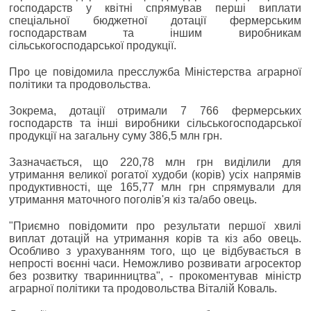
господарств у квітні спрямував перші виплати
спеціальної бюджетної дотації фермерським
господарствам та іншим виробникам
сільськогосподарської продукції.
Про це повідомила пресслужба Міністерства аграрної
політики та продовольства.
Зокрема, дотації отримали 7 766 фермерських
господарств та інші виробники сільськогосподарської
продукції на загальну суму 386,5 млн грн.
Зазначається, що 220,78 млн грн виділили для
утримання великої рогатої худоби (корів) усіх напрямів
продуктивності, ще 165,77 млн грн спрямували для
утримання маточного поголів'я кіз та/або овець.
"Приємно повідомити про результати першої хвилі
виплат дотацій на утримання корів та кіз або овець.
Особливо з урахуванням того, що це відбувається в
непрості воєнні часи. Неможливо розвивати агросектор
без розвитку тваринництва", - прокоментував міністр
аграрної політики та продовольства Віталій Коваль.