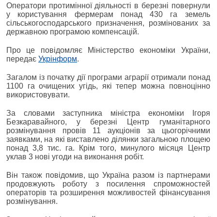
Оператори протимінної діяльності в березні повернули
у користування фермерам понад 430 га земель
сільськогосподарського призначення, розмінованих за
державною програмою компенсацій.
Про це повідомляє Міністерство економіки України,
передає
Укрінформ
.
Загалом із початку дії програми аграрії отримали понад
1100 га очищених угідь, які тепер можна повноцінно
використовувати.
За словами заступника міністра економіки Ігоря
Безкаравайного, у березні Центр гуманітарного
розмінування провів 11 аукціонів за цьогорічними
заявками, на які виставлено ділянки загальною площею
понад 3,8 тис. га. Крім того, минулого місяця Центр
уклав 3 нові угоди на виконання робіт.
Він також повідомив, що Україна разом із партнерами
продовжують роботу з посилення спроможностей
операторів та розширення можливостей фінансування
розмінування.