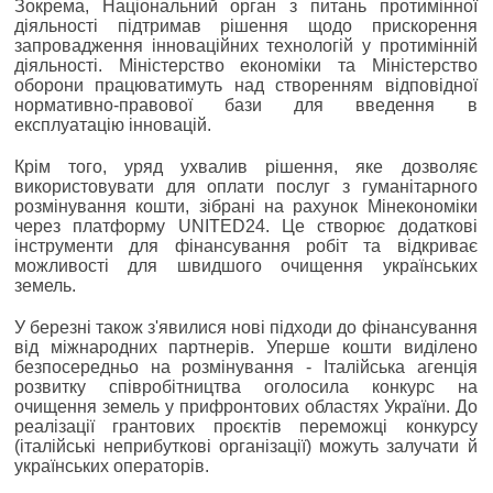
Зокрема, Національний орган з питань протимінної
діяльності підтримав рішення щодо прискорення
запровадження інноваційних технологій у протимінній
діяльності. Міністерство економіки та Міністерство
оборони працюватимуть над створенням відповідної
нормативно-правової бази для введення в
експлуатацію інновацій.
Крім того, уряд ухвалив рішення, яке дозволяє
використовувати для оплати послуг з гуманітарного
розмінування кошти, зібрані на рахунок Мінекономіки
через платформу UNITED24. Це створює додаткові
інструменти для фінансування робіт та відкриває
можливості для швидшого очищення українських
земель.
У березні також з'явилися нові підходи до фінансування
від міжнародних партнерів. Уперше кошти виділено
безпосередньо на розмінування - Італійська агенція
розвитку співробітництва оголосила конкурс на
очищення земель у прифронтових областях України. До
реалізації грантових проєктів переможці конкурсу
(італійські неприбуткові організації) можуть залучати й
українських операторів.