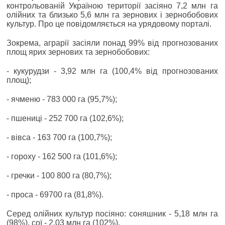
контрольованій Україною території засіяно 7,2 млн га
олійних та близько 5,6 млн га зернових і зернобобових
культур. Про це повідомляється на урядовому порталі.
Зокрема, аграрії засіяли понад 99% від прогнозованих
площ ярих зернових та зернобобових:
- кукурудзи - 3,92 млн га (100,4% від прогнозованих
площ);
- ячменю - 783 000 га (95,7%);
- пшениці - 252 700 га (102,6%);
- вівса - 163 700 га (100,7%);
- гороху - 162 500 га (101,6%);
- гречки - 100 800 га (80,7%);
- проса - 69700 га (81,8%).
Серед олійних культур посіяно: соняшник - 5,18 млн га
(98%), сої - 2,03 млн га (102%).