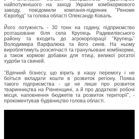
найпотужнішого на заході України комбікормового
заводу, повідомили компанія-підряник "Реноме
Євробуд" та голова області Олександр Коваль.
Його потужність - 30 тонн на годину, підприємство
розташоване біля села Крупець Радивилівського
району та входить до агрокорпорації "Крупець"
Володимира Варфалюка та його синів. На ньому
вироблятимуть розсипчасті та гранульовані комбікорми,
а також кормові добавки для птиці, великої рогатої
худоби та свиней.
"Вдячний бізнесу, що вірить в нашу перемогу і не
боїться вкладати кошти в розвиток регіону. Поява
такого підприємства - це не лише про розвиток
тваринництва на Рівненщині, а й про додаткові робочі
місця, наповнення бюджетів та розвиток території", -
прокоментував будівництво голова області.