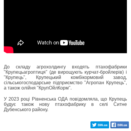
До складу агрохолдингу входять птахофабрики
"Крупецьагроптиця" (де вирощують курчат-бройлерів) і
"Крупець", Крупецький комбікормовий завод,
сільськогосподарське підприємство "Агропан Крупець",
а також олійня "КрупОйлКорм".
У 2023 році Рівненська ОДА повідомляла, що Крупець
будує також нову птахофабрику в селі Ситне
Дубенського району.