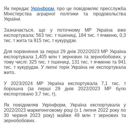
Як передає
Укрінформ
, про це повідомляє пресслужба
Міністерства аграрної політики та продовольства
України.
Зазначається, що у поточному МР Україна вже
експортувала: 563 тис. т пшениці, 184 тис. т ячменю, 0,3
тис. т жита та 915 тис. т кукурудзи.
Для порівняння за перші 29 днів 2022/2023 МР Україна
експортувала 1,405 млн т зернових та зернобобових, у
тому числі: 325 тис. т пшениці, 131 тис. т ячменю та 941
тис. т кукурудзи. У липні торік Україна не експортувала
жито.
У 2023/2024 МР Україна експортувала 7,1 тис. т
борошна (за перші 29 днів 2022/2023 МР було
експортовано 3,7 тис. т).
Як повідомляв Укрінформ, Україна експортувала у
2022/2023 маркетинговому році (з 1 липня 2022 року по
30 червня 2023 року) майже 49 млн т зернових та
зернобобових.