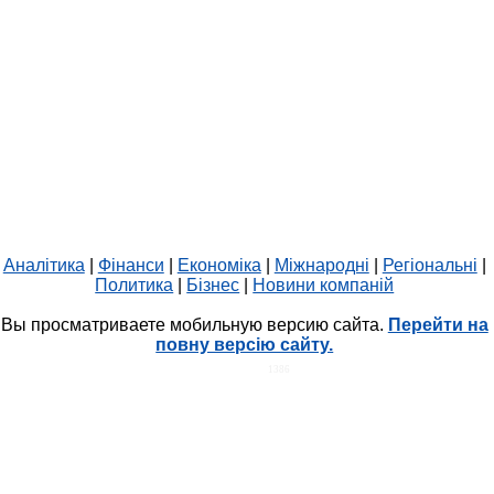
Аналітика
|
Фінанси
|
Економіка
|
Міжнародні
|
Регіональні
|
Политика
|
Бізнес
|
Новини компаній
Вы просматриваете мобильную версию сайта.
Перейти на
повну версію сайту.
HIT.UA
1386