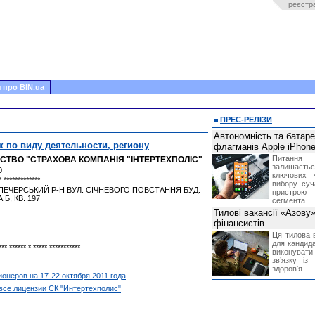
реєстр
 про BIN.ua
ПРЕС-РЕЛІЗИ
Автономність та батар
к по виду деятельности, региону
флагманів Apple iPhone
Питання
СТВО "СТРАХОВА КОМПАНІЯ "ІНТЕРТЕХПОЛІС"
залишає
0
ключових 
* *************
вибору суч
 ПЕЧЕРСЬКИЙ Р-Н ВУЛ. СІЧНЕВОГО ПОВСТАННЯ БУД.
пристрою
А Б, КВ. 197
сегмента.
Тилові вакансії «Азову
фінансистів
Ця тилова в
для кандида
*** ****** * ***** ***********
виконувати 
звʼязку із
здоровʼя.
неров на 17-22 октября 2011 года
все лицензии СК "Интертехполис"