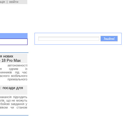
ація
|
ввійти
ея нових
 18 Pro Max
 автономності
ться одним із
чинників під час
асного мобільного
 преміального
»: посади для
акансія підходить
тів, що не можуть
бойові завдання у
 віком чи станом