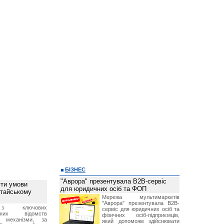
БІЗНЕС
"Аврора" презентувала B2B-сервіс
ти умови
для юридичних осіб та ФОП
итайському
Мережа мультимаркетів
"Аврора" презентувала B2B-
з ключових
сервіс для юридичних осіб та
ських відомств
фізичних осіб-підприємців,
є механізми, за
який допоможе здійснювати