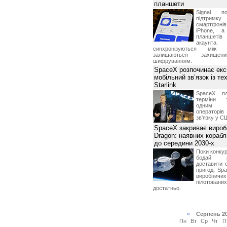
планшети
Signal по
підтрим
смартфоні
iPhone, а
планшетів
акаунта.
синхронізуються між 
залишаються захищени
шифруванням.
SpaceX розпочинає екс
мобільний зв’язок із те
Starlink
SpaceX пл
терміни з
одним з
операторі
зв'язку у С
SpaceX закриває вироб
Dragon: наявних корабл
до середини 2030-х
Поки конку
бодай р
доставити 
пригод, Sp
виробничих
пілотова
достатньо.
«
Серпень 2
Пн
Вт
Ср
Чт
П