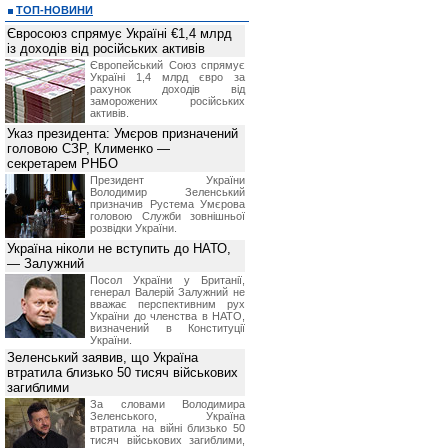
данных изменениях за 14 календарны
ТОП-НОВИНИ
*
приостанавливать оказание услуг 
или технологических работ;
Євросоюз спрямує Україні €1,4 млрд
*
в одностороннем порядке отказать
із доходів від російських активів
нарушения им данных Правил, в то
Європейський Союз спрямує
полученной, согласно данного раз
Україні 1,4 млрд євро за
использования информационных услу
рахунок доходів від
*
просить у Посетителя предоста
заморожених російських
запрашиваемой информации, с целью
активів.
6. Ответственность сторон
Указ президента: Умєров призначений
Посетитель принимает на себя отв
информации, полученной на сайте BI
головою СЗР, Клименко —
Администрация сайта не несет ответ
секретарем РНБО
фактические или косвенные убы
Президент України
деятельности, возникшие в резуль
Володимир Зеленський
данных и материалов сайта BIN.ua.
призначив Pустема Умєрова
Администрация сайта не несет 
головою Служби зовнішньої
Посетителя по каким-либо независя
розвідки України.
связи, неисправность работы лини
обязательств третьими лицами.
Україна ніколи не вступить до НАТО,
— Залужний
Посол України у Британії,
генерал Валерій Залужний не
вважає перспективним рух
України до членства в НАТО,
визначений в Конституції
України.
Зеленський заявив, що Україна
втратила близько 50 тисяч військових
загиблими
За словами Володимира
Зеленського, Україна
втратила на війні близько 50
тисяч військових загиблими,