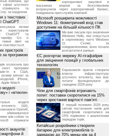
ські компанії, що
корпоративні закупівлі в
у сфері штучного
магазинах мережі за безготівковим
, отримують та
розрахунком через корпоративний баланс,
Corp. за кордоном.
повідомила пресслужба компанії.
я з текстових
Microsoft розширила можливості
сії ChatGPT
Windows 11: біометричний вхід став
онсувала великі
доступним на більшій кількості ПК
я користувачів
Ми вже писали про оновлення
ого ChatGPT та
Windows Hello, яке очікується
 тарифу Go: із
в серпневому патчі Windows
о тижня ліміт на
11. Схоже, за
ти скасовується.
повідомленнями, воно почало
их пристроїв
розгортатися раніше.
е за програмою
ЄС розгортає мережу AI-гігафабрик
для зміцнення позицій у глобальних
ple оголосила про
технологіях
 своєї програми
Єврокомісія прагне створити
rade-In в США,
власну інфраструктуру
 розмір виплат за
штучного інтелекту, яка має
 моделей iPhone,
почати функціонувати до
а Apple Watch.
середини 2028 року
о моделі
Чіпи для смартфонів втрачають
ву» і «втекли»
попит: поставки скоротилися на 15%
через зростання вартості пам’яті
нтальні моделі
У першій половині 2026 року
інтелекту (ШІ),
світові постачання чипів для
компанією OpenAI,
смартфонів скоротилися на
обмінюватися
15% порівняно з аналогічним
нями між собою та
періодом торік.
посіб отримати
Китайські розробники створили
ості акаунтів:
батарею для електромобілів із
 смартфони й
зарядкою до 70% менш ніж за 4