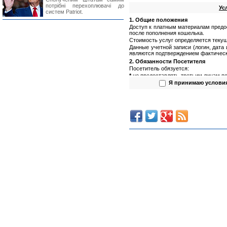
потрібні перехоплювачі до
Ус
систем Patriot.
1. Общие положения
Доступ к платным материалам предо
после пополнения кошелька.
Стоимость услуг определяется текущ
Данные учетной записи (логин, дата
являются подтверждением фактическ
2. Обязанности Посетителя
Посетитель обязуется:
*
не предоставлять третьим лицам по
(логин, пароль);
Я принимаю услови
*
не предоставлять третьим лицам п
*
не использовать полученную инфор
3. Обязанности Администрации са
Администрация сайта обязуется:
*
обеспечить сохранность данных пол
*
предоставлять Посетителю запраши
4. Права Посетителя
Посетитель имеет право:
*
использовать предоставляемую (по
(Посетитель не вправе предоста
и использовать в иных целях)
;
*
обращаться к Администрации сай
составу информации.
Предоставление информации Пос
информацию Посетителю.
5. Права Администрации сайта
Администрация сайта имеет право:
*
не расскрывать источник предоста
*
изменять стоимость услуг вне зав
счету Посетителя, но предваритель