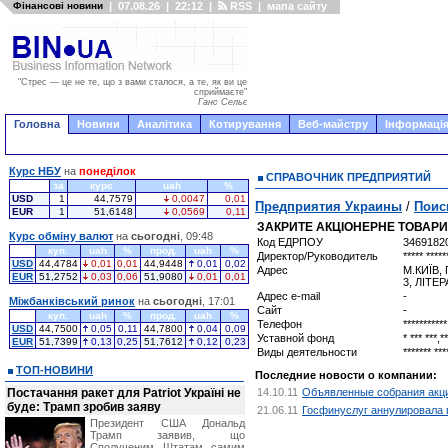
Фінансові новини
|
07.08.26
|
22:12
|
RSS
|
мапа сайту
"Стрес — це не те, що з вами сталося, а те, як ви це
сприймаєте"
Ганс Сельє
Головна
Новини
Аналітика
Котирування
Веб-майстру
Інформація
Курс НБУ
на
понеділок
СПРАВОЧНИК ПРЕДПРИЯТИЙ
за
курс
uah
%
USD
1
44,7579
0,0047
0,01
Предприятия Украины
/
Поис
EUR
1
51,6148
0,0569
0,11
ЗАКРИТЕ АКЦІОНЕРНЕ ТОВАРИ
Курс обміну валют
на
сьогодні
, 09:48
Код ЕДРПОУ
3469182
куп.
uah
%
прод.
uah
%
Директор/Руководитель
***** *****
USD
44,4784
0,01
0,01
44,9448
0,01
0,02
Адрес
М.КИЇВ,
EUR
51,2752
0,03
0,06
51,9080
0,01
0,01
3, ЛІТЕР
Адрес e-mail
-
Міжбанківський ринок
на
сьогодні
, 17:01
Сайт
-
куп.
uah
%
прод.
uah
%
Телефон
***********
USD
44,7500
0,05
0,11
44,7800
0,04
0,09
Уставной фонд
* *** ***,**
EUR
51,7399
0,13
0,25
51,7612
0,12
0,23
Виды деятельности
******* ***
ТОП-НОВИНИ
Последние новости о компании:
Постачання ракет для Patriot Україні не
14.10.11
Объявленные собрания акцио
буде: Трамп зробив заяву
21.06.11
Госфинуслуг аннулировала 
Президент США Дональд
Трамп заявив, що
Сполученим Штатам самим