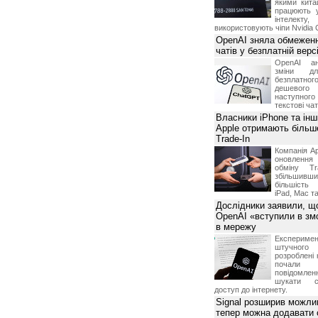
х дней до вступления в силу данных изменений;
якими китай
в случае необходимости проведения профилактических
працюють 
інтелекту
використовують чіпи Nvidia 
ся от предоставления информации Посетителю в случае
м числе нарушения условий о запрете предоставления
OpenAI зняла обмеженн
дела, информации третьим лицам, а также в случае
чатів у безплатній вер
г в незаконных целях и/или незаконным способом;
OpenAI ан
вить контактный номер телефона, для уточнения
зміни дл
 оказания качественных услуг.
безплатн
дешевого
етственность и риски, связанные с использованием
наступног
N.ua.
текстові ча
ственности за какие бы то ни было прямые, непрямые,
Власники iPhone та інш
тки, упущенную выгоду, временное прекращение
Apple отримають більш
тате использования или невозможности использования
Trade-In
ответственность за невозможность обслуживания
Компанія Ap
щим от нее причинам, включая нарушение работы линий
оновлення
й связи, неисправность оборудования, невыполнения
обміну T
збільшивши
більшість
iPad, Mac т
Дослідники заявили, щ
OpenAI «вступили в змо
в мережу
Експериме
штучного 
розроблені 
почали 
повідомлен
шукати с
доступ до інтернету.
Signal розширив можлив
тепер можна додавати