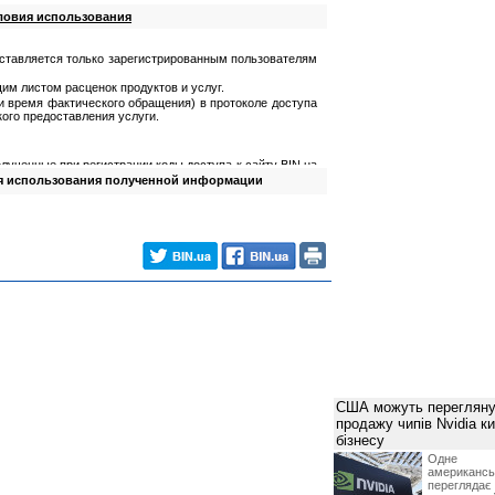
ловия использования
ставляется только зарегистрированным пользователям
им листом расценок продуктов и услуг.
 и время фактического обращения) в протоколе доступа
ого предоставления услуги.
лученные при регистрации коды доступа к сайту BIN.ua
я использования полученной информации
олученную информацию;
мацию для причинения ущерба третьим лицам.
йта
ученных от Посетителя в процессе регистрации;
ваемую информацию в максимально короткие сроки.
лученную) информацию только для собственных нужд.
влять информацию третьим лицам, тиражировать ее
та за технической поддержкой и консультацией по
етителю не влечет перехода права на указанную
США можуть перегляну
продажу чипів Nvidia к
бізнесу
вляемой информации;
Одне 
исимости от наличия остатка предоплаченной суммы на
американ
но уведомив его по системе персональних сообщений о
перегляда