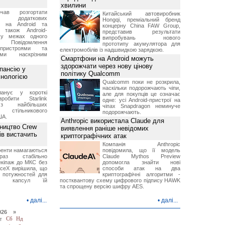
хвилини
чав розгортати
Китайський автовиробник
ку додаткових
Hongqi, преміальний бренд
в на Android та
концерну China FAW Group,
 також Android-
представив результати
 у межах одного
випробувань нового
 Повідомлення
прототипу акумулятора для
пристроями та
електромобілів із надшвидкою зарядкою.
ми наскрізним
Смартфони на Android можуть
здорожчати через нову цінову
пансію у
політику Qualcomm
хнологією
Qualcomm поки не розкрила,
наскільки подорожчають чіпи,
анує у короткі
але для покупців це означає
робити Starlink
одне: усі Android-пристрої на
 найбільших
чіпах Snapdragon неминуче
в стільникового
подорожчають.
ША.
Anthropic використала Claude для
ництво Crew
виявлення раніше невідомих
ів вистачить
криптографічних атак
Компанія Anthropic
ренти намагаються
повідомила, що її модель
аз стабільно
Claude Mythos Preview
екіпаж до МКС без
допомогла знайти нові
aceX вирішила, що
способи атак на два
 потужностей для
криптографічні алгоритми -
них капсул їй
постквантову схему цифрового підпису HAWK
та спрощену версію шифру AES.
•
далі...
•
далі...
026 »
т
Сб
Нд