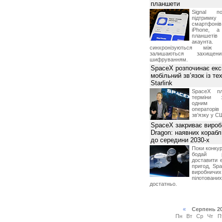
планшети
Signal по
підтрим
смартфоні
iPhone, а
планшетів
акаунта.
синхронізуються між 
залишаються захищени
шифруванням.
SpaceX розпочинає екс
мобільний зв’язок із те
Starlink
SpaceX пл
терміни з
одним з
операторі
зв'язку у С
SpaceX закриває вироб
Dragon: наявних корабл
до середини 2030-х
Поки конку
бодай р
доставити 
пригод, Sp
виробничих
пілотова
достатньо.
«
Серпень 2
Пн
Вт
Ср
Чт
П