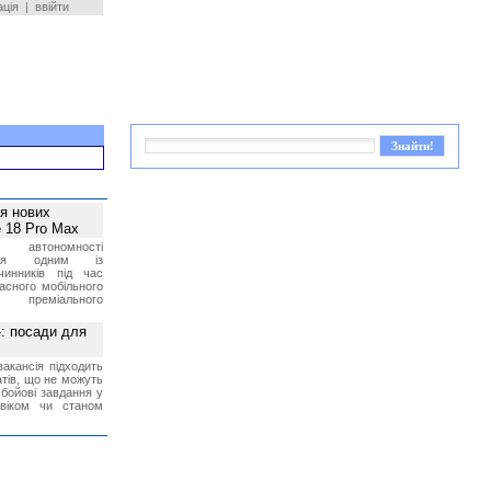
ація
|
ввійти
ея нових
 18 Pro Max
 автономності
ться одним із
чинників під час
асного мобільного
 преміального
»: посади для
акансія підходить
тів, що не можуть
бойові завдання у
 віком чи станом