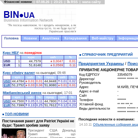
Фінансові новини
|
07.08.26
|
23:21
|
RSS
|
мапа сайту
"Як посієш наволоком, то і вродить ненароком, а як
посієш густо, то не буде пусто"
Українське прислів'я
Головна
Новини
Аналітика
Котирування
Веб-майстру
Інформація
Курс НБУ
на
понеділок
СПРАВОЧНИК ПРЕДПРИЯТИЙ
за
курс
uah
%
USD
1
44,7579
0,0047
0,01
Предприятия Украины
/
Поис
EUR
1
51,6148
0,0569
0,11
ПРИВАТНЕ АКЦІОНЕРНЕ ТОВАР
Курс обміну валют
на
сьогодні
, 09:48
Код ЕДРПОУ
33545079
куп.
uah
%
прод.
uah
%
Директор/
******* ****** **
USD
44,4784
0,01
0,01
44,9448
0,01
0,02
Руководитель
EUR
51,2752
0,03
0,06
51,9080
0,01
0,01
Адрес
М.КИЇВ, ПЕЧ
Адрес e-mail
-
Міжбанківський ринок
на
сьогодні
, 17:01
Сайт
-
куп.
uah
%
прод.
uah
%
Телефон
*******
USD
44,7500
0,05
0,11
44,7800
0,04
0,09
Уставной фонд
** *** ***,**
EUR
51,7399
0,13
0,25
51,7612
0,12
0,23
Виды деятельности
******* ******* *
******* ******* *
ТОП-НОВИНИ
Последние новости о компании:
Постачання ракет для Patriot Україні не
14.10.11
Объявленные собрания акцио
буде: Трамп зробив заяву
Президент США Дональд
Трамп заявив, що
Сполученим Штатам самим