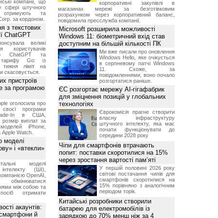
ські компанії, що
корпоративні закупівлі в
у сфері штучного
магазинах мережі за безготівковим
, отримують та
розрахунком через корпоративний баланс,
Corp. за кордоном.
повідомила пресслужба компанії.
я з текстових
Microsoft розширила можливості
сії ChatGPT
Windows 11: біометричний вхід став
онсувала великі
доступним на більшій кількості ПК
я користувачів
Ми вже писали про оновлення
ого ChatGPT та
Windows Hello, яке очікується
 тарифу Go: із
в серпневому патчі Windows
о тижня ліміт на
11. Схоже, за
ти скасовується.
повідомленнями, воно почало
их пристроїв
розгортатися раніше.
е за програмою
ЄС розгортає мережу AI-гігафабрик
для зміцнення позицій у глобальних
ple оголосила про
технологіях
 своєї програми
Єврокомісія прагне створити
rade-In в США,
власну інфраструктуру
 розмір виплат за
штучного інтелекту, яка має
 моделей iPhone,
почати функціонувати до
а Apple Watch.
середини 2028 року
о моделі
Чіпи для смартфонів втрачають
ву» і «втекли»
попит: поставки скоротилися на 15%
через зростання вартості пам’яті
нтальні моделі
У першій половині 2026 року
інтелекту (ШІ),
світові постачання чипів для
компанією OpenAI,
смартфонів скоротилися на
обмінюватися
15% порівняно з аналогічним
нями між собою та
періодом торік.
посіб отримати
Китайські розробники створили
ості акаунтів:
батарею для електромобілів із
 смартфони й
зарядкою до 70% менш ніж за 4