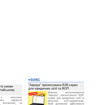
БІЗНЕС
"Аврора" презентувала B2B-сервіс
ти умови
для юридичних осіб та ФОП
итайському
Мережа мультимаркетів
"Аврора" презентувала B2B-
з ключових
сервіс для юридичних осіб та
ських відомств
фізичних осіб-підприємців,
є механізми, за
який допоможе здійснювати