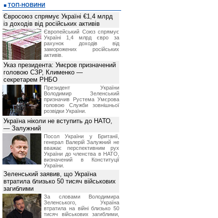
*
приостанавливать оказание услуг 
ТОП-НОВИНИ
или технологических работ;
Євросоюз спрямує Україні €1,4 млрд
*
в одностороннем порядке отказать
із доходів від російських активів
нарушения им данных Правил, в то
полученной, согласно данного раз
Європейський Союз спрямує
использования информационных услу
Україні 1,4 млрд євро за
*
просить у Посетителя предоста
рахунок доходів від
запрашиваемой информации, с целью
заморожених російських
активів.
6. Ответственность сторон
Посетитель принимает на себя отв
Указ президента: Умєров призначений
информации, полученной на сайте BI
головою СЗР, Клименко —
Администрация сайта не несет ответ
секретарем РНБО
фактические или косвенные убы
деятельности, возникшие в резуль
Президент України
данных и материалов сайта BIN.ua.
Володимир Зеленський
Администрация сайта не несет 
призначив Pустема Умєрова
Посетителя по каким-либо независя
головою Служби зовнішньої
связи, неисправность работы лини
розвідки України.
обязательств третьими лицами.
Україна ніколи не вступить до НАТО,
— Залужний
Посол України у Британії,
генерал Валерій Залужний не
вважає перспективним рух
України до членства в НАТО,
визначений в Конституції
України.
Зеленський заявив, що Україна
втратила близько 50 тисяч військових
загиблими
За словами Володимира
Зеленського, Україна
втратила на війні близько 50
тисяч військових загиблими,