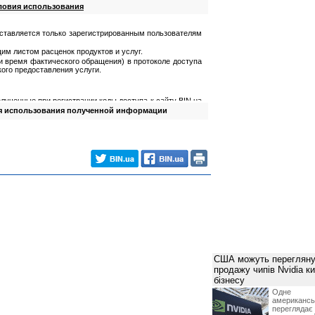
ловия использования
ставляется только зарегистрированным пользователям
им листом расценок продуктов и услуг.
 и время фактического обращения) в протоколе доступа
ого предоставления услуги.
лученные при регистрации коды доступа к сайту BIN.ua
я использования полученной информации
олученную информацию;
мацию для причинения ущерба третьим лицам.
йта
ученных от Посетителя в процессе регистрации;
ваемую информацию в максимально короткие сроки.
лученную) информацию только для собственных нужд.
влять информацию третьим лицам, тиражировать ее
та за технической поддержкой и консультацией по
етителю не влечет перехода права на указанную
США можуть перегляну
продажу чипів Nvidia к
бізнесу
вляемой информации;
Одне 
исимости от наличия остатка предоплаченной суммы на
американ
но уведомив его по системе персональних сообщений о
перегляда
х дней до вступления в силу данных изменений;