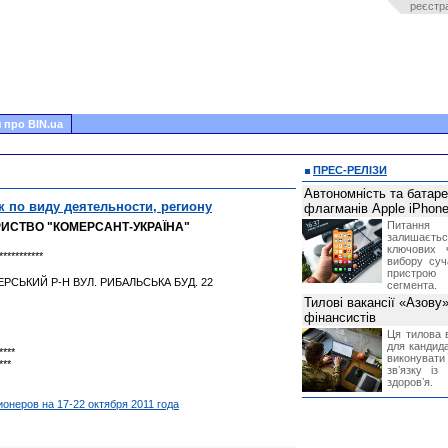
реєстр
 про BIN.ua
ПРЕС-РЕЛІЗИ
Автономність та батар
к по виду деятельности, региону
флагманів Apple iPhone
Питання
ИСТВО "КОМЕРСАНТ-УКРАЇНА"
залишає
ключових 
***********
вибору суч
пристрою
ЕРСЬКИЙ Р-Н ВУЛ. РИБАЛЬСЬКА БУД. 22
сегмента.
Тилові вакансії «Азову
фінансистів
Ця тилова в
для кандида
****
виконувати 
***
звʼязку із
здоровʼя.
неров на 17-22 октября 2011 года