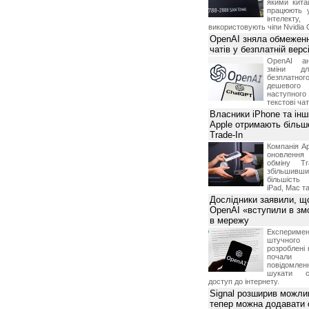
якими китай
в случае необходимости проведения профилактических
працюють 
інтелекту
ся от предоставления информации Посетителю в случае
використовують чіпи Nvidia 
м числе нарушения условий о запрете предоставления
OpenAI зняла обмеженн
дела, информации третьим лицам, а также в случае
чатів у безплатній вер
г в незаконных целях и/или незаконным способом;
вить контактный номер телефона, для уточнения
OpenAI ан
 оказания качественных услуг.
зміни дл
безплатн
дешевого
етственность и риски, связанные с использованием
наступног
N.ua.
текстові ча
ственности за какие бы то ни было прямые, непрямые,
Власники iPhone та інш
тки, упущенную выгоду, временное прекращение
тате использования или невозможности использования
Apple отримають більш
Trade-In
ответственность за невозможность обслуживания
Компанія Ap
щим от нее причинам, включая нарушение работы линий
оновлення
й связи, неисправность оборудования, невыполнения
обміну T
збільшивши
більшість
iPad, Mac т
Дослідники заявили, щ
OpenAI «вступили в змо
в мережу
Експериме
штучного 
розроблені 
почали 
повідомлен
шукати с
доступ до інтернету.
Signal розширив можлив
тепер можна додавати