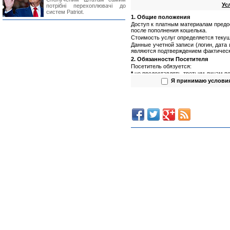
Ус
потрібні перехоплювачі до
систем Patriot.
1. Общие положения
Доступ к платным материалам предо
после пополнения кошелька.
Стоимость услуг определяется текущ
Данные учетной записи (логин, дата
являются подтверждением фактическ
2. Обязанности Посетителя
Посетитель обязуется:
*
не предоставлять третьим лицам по
(логин, пароль);
Я принимаю услови
*
не предоставлять третьим лицам п
*
не использовать полученную инфор
3. Обязанности Администрации са
Администрация сайта обязуется:
*
обеспечить сохранность данных пол
*
предоставлять Посетителю запраши
4. Права Посетителя
Посетитель имеет право:
*
использовать предоставляемую (по
(Посетитель не вправе предоста
и использовать в иных целях)
;
*
обращаться к Администрации сай
составу информации.
Предоставление информации Пос
информацию Посетителю.
5. Права Администрации сайта
Администрация сайта имеет право:
*
не расскрывать источник предоста
*
изменять стоимость услуг вне зав
счету Посетителя, но предваритель
данных изменениях за 14 календарны