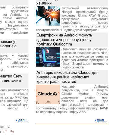
хвилини
чав розгортати
Китайський автовиробник
ку додаткових
Hongqi, преміальний бренд
в на Android та
концерну China FAW Group,
 також Android-
представив результати
 у межах одного
випробувань нового
 Повідомлення
прототипу акумулятора для
пристроями та
електромобілів із надшвидкою зарядкою.
ми наскрізним
Смартфони на Android можуть
здорожчати через нову цінову
пансію у
політику Qualcomm
хнологією
Qualcomm поки не розкрила,
наскільки подорожчають чіпи,
анує у короткі
але для покупців це означає
робити Starlink
одне: усі Android-пристрої на
 найбільших
чіпах Snapdragon неминуче
в стільникового
подорожчають.
ША.
Anthropic використала Claude для
ництво Crew
виявлення раніше невідомих
ів вистачить
криптографічних атак
Компанія Anthropic
ренти намагаються
повідомила, що її модель
аз стабільно
Claude Mythos Preview
екіпаж до МКС без
допомогла знайти нові
aceX вирішила, що
способи атак на два
 потужностей для
криптографічні алгоритми -
них капсул їй
постквантову схему цифрового підпису HAWK
та спрощену версію шифру AES.
•
далі...
•
далі...
026 »
т
Сб
Нд