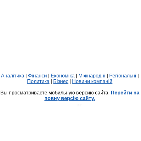
Аналітика
|
Фінанси
|
Економіка
|
Міжнародні
|
Регіональні
|
Политика
|
Бізнес
|
Новини компаній
Вы просматриваете мобильную версию сайта.
Перейти на
повну версію сайту.
HIT.UA
1691