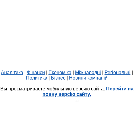
Аналітика
|
Фінанси
|
Економіка
|
Міжнародні
|
Регіональні
|
Политика
|
Бізнес
|
Новини компаній
Вы просматриваете мобильную версию сайта.
Перейти на
повну версію сайту.
HIT.UA
1253