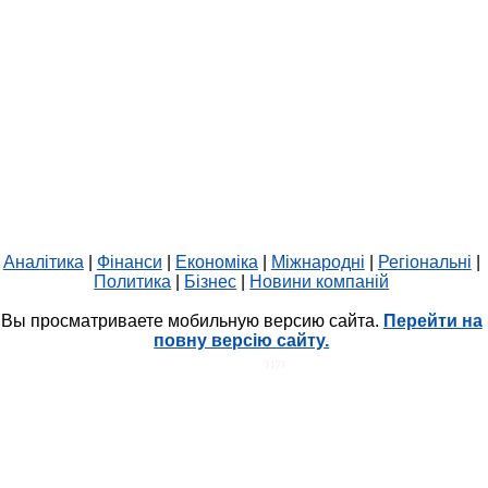
Аналітика
|
Фінанси
|
Економіка
|
Міжнародні
|
Регіональні
|
Политика
|
Бізнес
|
Новини компаній
Вы просматриваете мобильную версию сайта.
Перейти на
повну версію сайту.
HIT.UA
1171