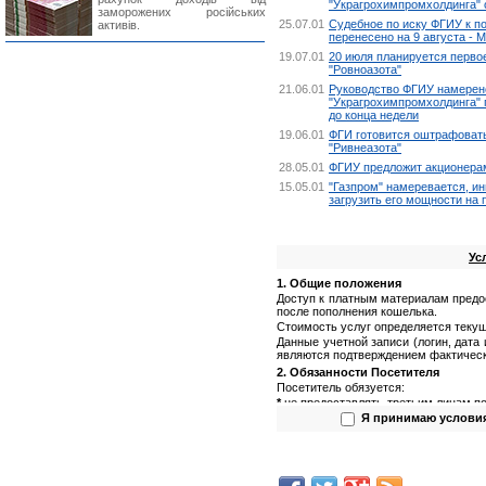
"Украгрохимпромхолдинга" о
заморожених російських
25.07.01
Судебное по иску ФГИУ к по
активів.
перенесено на 9 августа - М
19.07.01
20 июля планируется перво
"Ровноазота"
21.06.01
Руководство ФГИУ намерен
"Украгрохимпромхолдинга" 
до конца недели
19.06.01
ФГИ готовится оштрафовать
"Ривнеазота"
28.05.01
ФГИУ предложит акционерам
15.05.01
"Газпром" намеревается, ин
загрузить его мощности на
Ус
1. Общие положения
Доступ к платным материалам предо
после пополнения кошелька.
Стоимость услуг определяется текущ
Данные учетной записи (логин, дата
являются подтверждением фактическ
2. Обязанности Посетителя
Посетитель обязуется:
*
не предоставлять третьим лицам по
(логин, пароль);
Я принимаю услови
*
не предоставлять третьим лицам п
*
не использовать полученную инфор
3. Обязанности Администрации са
Администрация сайта обязуется: