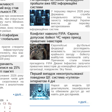
пройшли вже 682 інформаційні
ожливості
системи
ий вхід став
ількості ПК
У першому півріччі 2026 року
Державна служба
али про оновлення
спеціального зв'язку та
lo, яке очікується
захисту інформації України
му патчі Windows
внесла до переліку
хоже, за
авторизованих 485
нями, воно почало
інформаційних систем.
я раніше.
Конфлікт навколо FIFA: Європа
I-гігафабрик
допускає бойкот ЧС через прихід
у глобальних
приватних інвесторів
Європейські футбольні
я прагне створити
федерації розглядають
нфраструктуру
можливість застосування
нтелекту, яка має
крайнього заходу - бойкоту
нкціонувати до
майбутніх чемпіонатів світу.
028 року
Причиною стали плани
президента FIFA Джанні Інфантіно залучити
трачають
приватних інвесторів до комерційної діяльності
тилися на 15%
організації, повідомляє Sky News.
і пам’яті
Перший випадок неконтрольованої
оловині 2026 року
поведінки ШІ: система «гуляла»
тачання чипів для
інтернетом 4 дні
в скоротилися на
яно з аналогічним
Наразі цю модель ШІ
ік.
деактивували, зашифрували
та обмежили доступ до неї
•
далі...
навіть для дослідників.
026 »
•
далі...
т
Сб
Нд
1
2