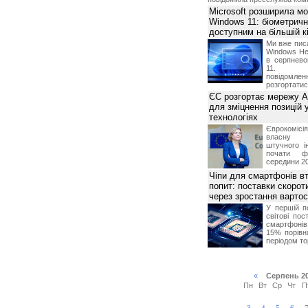
й связи, неисправность оборудования, невыполнения
Microsoft розширила м
Windows 11: біометричн
доступним на більшій к
Ми вже пис
Windows Hel
в серпнево
11. С
повідомлен
розгортатис
ЄС розгортає мережу A
для зміцнення позицій 
технологіях
Єврокомісі
власну і
штучного і
почати фу
середини 2
Чіпи для смартфонів в
попит: поставки скоро
через зростання вартост
У першій п
світові пос
смартфоні
15% порівн
періодом тор
«
Серпень 2
Пн
Вт
Ср
Чт
П