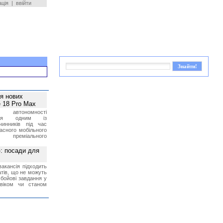
ація
|
ввійти
ея нових
 18 Pro Max
 автономності
ться одним із
чинників під час
асного мобільного
 преміального
»: посади для
акансія підходить
тів, що не можуть
бойові завдання у
 віком чи станом