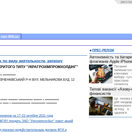
реєстр
 про BIN.ua
ПРЕС-РЕЛІЗИ
Автономність та батар
к по виду деятельности, региону
флагманів Apple iPhone
Питання
РИТОГО ТИПУ "УКРАГРОХІМПРОМХОЛДІНГ"
залишає
ключових 
** ***********
вибору суч
ЕВЧЕНКІВСЬКИЙ Р-Н ВУЛ. МЕЛЬНИКОВА БУД. 12
пристрою
сегмента.
Тилові вакансії «Азову
фінансистів
Ця тилова в
 ****** ******** ************ ******* * ************
для кандида
** ***** * **************** ************ *********
виконувати 
звʼязку із
здоровʼя.
онеров на 17-22 октября 2011 года
ФГИУ продать ЗАО "Укрэнергосбыт" пакет акций
д признал недействительным договор ФГИ и