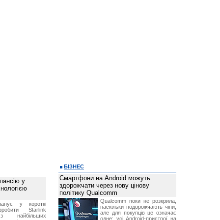
БІЗНЕС
Смартфони на Android можуть
пансію у
здорожчати через нову цінову
хнологією
політику Qualcomm
Qualcomm поки не розкрила,
анує у короткі
наскільки подорожчають чіпи,
робити Starlink
але для покупців це означає
 найбільших
одне: усі Android-пристрої на