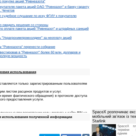
 покупке акций "Ривнеазота"
купателю пакета акций ОАО "Ровноазот" и банку-гаранту
. Чечетов
е судебное слушание по иску ФГИУ к покупателю
о ожидать решения со стороны
по оплате пакета акций "Ривнеазот" и штрафных санкций
 "Украгрохимпромхолдинг" за неоплату акций
 "Ровноазота" перенести собрание
вестировав в "Ривнеазот" более 60 млн. долларов и
 полную мощность
ловия использования
ставляется только зарегистрированным пользователям
им листом расценок продуктов и услуг.
 и время фактического обращения) в протоколе доступа
ого предоставления услуги.
SpaceX розпочинає екс
лученные при регистрации коды доступа к сайту BIN.ua
мобільний зв’язок із те
я использования полученной информации
олученную информацию;
Starlink
мацию для причинения ущерба третьим лицам.
SpaceX пл
йта
терміни з
одним з