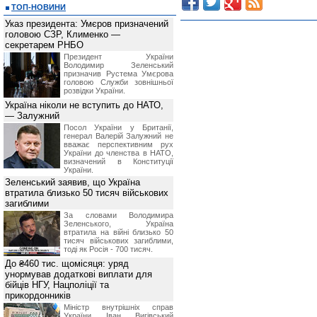
*
обеспечить сохранность данных пол
ТОП-НОВИНИ
*
предоставлять Посетителю запраши
Указ президента: Умєров призначений
4. Права Посетителя
головою СЗР, Клименко —
Посетитель имеет право:
секретарем РНБО
*
использовать предоставляемую (по
(Посетитель не вправе предоста
Президент України
и использовать в иных целях)
;
Володимир Зеленський
*
обращаться к Администрации сай
призначив Pустема Умєрова
составу информации.
головою Служби зовнішньої
розвідки України.
Предоставление информации Пос
информацию Посетителю.
Україна ніколи не вступить до НАТО,
5. Права Администрации сайта
— Залужний
Администрация сайта имеет право:
Посол України у Британії,
*
не расскрывать источник предоста
генерал Валерій Залужний не
*
изменять стоимость услуг вне зав
вважає перспективним рух
счету Посетителя, но предваритель
України до членства в НАТО,
данных изменениях за 14 календарны
визначений в Конституції
*
приостанавливать оказание услуг 
України.
или технологических работ;
Зеленський заявив, що Україна
*
в одностороннем порядке отказать
втратила близько 50 тисяч військових
нарушения им данных Правил, в то
загиблими
полученной, согласно данного раз
использования информационных услу
За словами Володимира
*
просить у Посетителя предоста
Зеленського, Україна
запрашиваемой информации, с целью
втратила на війні близько 50
тисяч військових загиблими,
6. Ответственность сторон
тоді як Росія - 700 тисяч.
Посетитель принимает на себя отв
информации, полученной на сайте BI
До ₴460 тис. щомісяця: уряд
Администрация сайта не несет ответ
унормував додаткові виплати для
фактические или косвенные убы
бійців НГУ, Нацполіції та
деятельности, возникшие в резуль
прикордонників
данных и материалов сайта BIN.ua.
Администрация сайта не несет 
Міністр внутрішніх справ
Посетителя по каким-либо независя
України Іван Вигівський