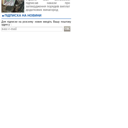
связи, неисправность работы лини
підписав накази про
обязательств третьими лицами.
затвердження порядків виплат
додаткових винагород
ПІДПИСКА НА НОВИНИ
Для підписки на розсилку новин введіть Вашу поштову
адресу :