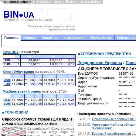
Фінансові новини
|
06.08.26
|
10:44
|
RSS
|
мапа сайту
"Борода не робить мудрим чоловіка"
Українське прислів'я
Головна
Новини
Аналітика
Котирування
Веб-майстру
Інформація
Курс НБУ
на
сьогодні
СПРАВОЧНИК ПРЕДПРИЯТИЙ
за
курс
uah
%
USD
1
44,6895
0,0593
0,13
Предприятия Украины
/
Поис
EUR
1
51,6253
0,0881
0,17
АКЦІОНЕРНЕ ТОВАРИСТВО ЗАК
Курс обміну валют
на
сьогодні
, 09:43
Код ЕДРПОУ
31307436
куп.
uah
%
прод.
uah
%
Директор/Руководитель
********* ****
USD
44,4840
0,06
0,13
44,9364
0,01
0,03
Адрес
М.КИЇВ, Ш
EUR
51,3060
0,15
0,29
51,9148
0,06
0,12
Адрес e-mail
***********
Сайт
-
Міжбанківський ринок
на
вчора
, 17:00
Телефон
*******
куп.
uah
%
прод.
uah
%
Уставной фонд
*** *** ***,**
USD
44,7000
0,11
0,25
44,7300
0,11
0,25
Виды деятельности
******* ******
EUR
51,6195
0,23
0,45
51,6318
0,23
0,44
******* ******
ТОП-НОВИНИ
Последние новости о компании:
Євросоюз спрямує Україні €1,4 млрд із
14.10.11
Объявленные собрания акци
доходів від російських активів
26.12.01
Апелляционный суд обязал 
"Ровноазота"
Європейський Союз спрямує
Україні 1,4 млрд євро за
09.08.01
Киевский хозяйственный су
рахунок доходів від