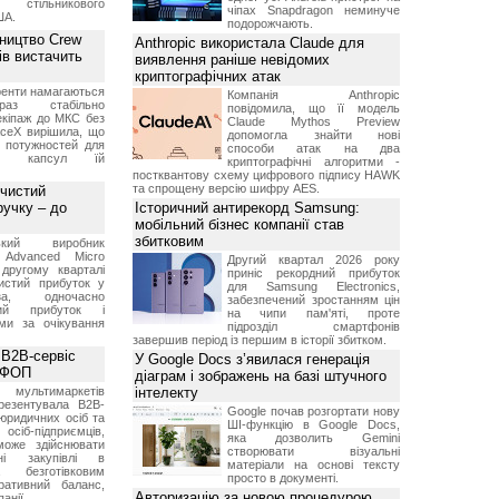
в стільникового
чіпах Snapdragon неминуче
ША.
подорожчають.
ництво Crew
Anthropic використала Claude для
ів вистачить
виявлення раніше невідомих
криптографічних атак
ренти намагаються
Компанія Anthropic
аз стабільно
повідомила, що її модель
екіпаж до МКС без
Claude Mythos Preview
aceX вирішила, що
допомогла знайти нові
 потужностей для
способи атак на два
них капсул їй
криптографічні алгоритми -
постквантову схему цифрового підпису HAWK
та спрощену версію шифру AES.
 чистий
ручку – до
Історичний антирекорд Samsung:
мобільний бізнес компанії став
збитковим
ський виробник
 Advanced Micro
Другий квартал 2026 року
другому кварталі
приніс рекордний прибуток
истий прибуток у
для Samsung Electronics,
а, одночасно
забезпечений зростанням цін
ний прибуток і
на чипи пам'яті, проте
ми за очікування
підрозділ смартфонів
завершив період із першим в історії збитком.
 B2B-сервіс
У Google Docs з’явилася генерація
а ФОП
діаграм і зображень на базі штучного
ультимаркетів
інтелекту
резентувала B2B-
Google почав розгортати нову
юридичних осіб та
ШІ-функцію в Google Docs,
сіб-підприємців,
яка дозволить Gemini
може здійснювати
створювати візуальні
вні закупівлі в
матеріали на основі тексту
безготівковим
просто в документі.
ративний баланс,
Авторизацію за новою процедурою
анії.