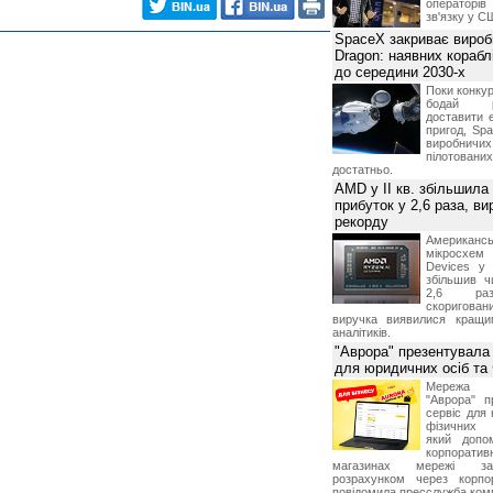
операторі
ученных от Посетителя в процессе регистрации;
зв'язку у С
ваемую информацию в максимально короткие сроки.
SpaceX закриває вироб
Dragon: наявних корабл
до середини 2030-х
лученную) информацию только для собственных нужд.
влять информацию третьим лицам, тиражировать ее
Поки конку
бодай р
та за технической поддержкой и консультацией по
доставити 
пригод, Sp
етителю не влечет перехода права на указанную
виробничих
пілотова
достатньо.
AMD у II кв. збільшила
вляемой информации;
прибуток у 2,6 раза, ви
исимости от наличия остатка предоплаченной суммы на
рекорду
но уведомив его по системе персональних сообщений о
Американ
х дней до вступления в силу данных изменений;
мікросхем
в случае необходимости проведения профилактических
Devices у 
збільшив ч
ся от предоставления информации Посетителю в случае
2,6 раз
м числе нарушения условий о запрете предоставления
скоригова
дела, информации третьим лицам, а также в случае
виручка виявилися кращи
г в незаконных целях и/или незаконным способом;
аналітиків.
вить контактный номер телефона, для уточнения
"Аврора" презентувала
 оказания качественных услуг.
для юридичних осіб т
Мережа м
етственность и риски, связанные с использованием
"Аврора" п
N.ua.
сервіс для 
ственности за какие бы то ни было прямые, непрямые,
фізичних о
тки, упущенную выгоду, временное прекращение
який допо
тате использования или невозможности использования
корпорати
магазинах мережі за 
ответственность за невозможность обслуживания
розрахунком через корпо
щим от нее причинам, включая нарушение работы линий
повідомила пресслужба комп