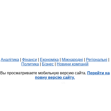
Аналітика
|
Фінанси
|
Економіка
|
Міжнародні
|
Регіональні
|
Политика
|
Бізнес
|
Новини компаній
Вы просматриваете мобильную версию сайта.
Перейти на
повну версію сайту.
HIT.UA
526