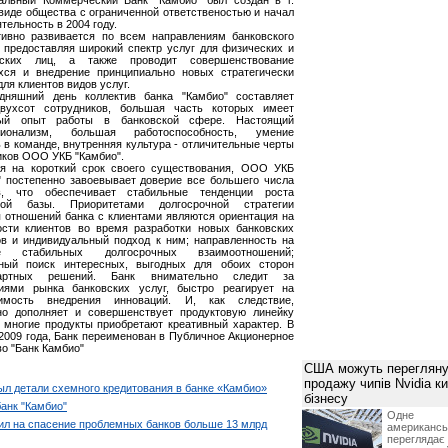
альный Коммерческий Банк "Камбио" был создан в г.
 виде общества с ограниченной ответственостью и начал
тельность в 2004 году.
тивно развивается по всем направлениям банковского
, предоставляя широкий спектр услуг для физических и
еских лиц, а также проводит совершенствование
ся и внедрение принципиально новых стратегически
ля клиентов видов услуг.
дняшний день коллектив банка "Камбио" составляет
вухсот сотрудников, большая часть которых имеет
ный опыт работы в банковской сфере. Настоящий
сионализм, большая работоспособность, умение
 в команде, внутренняя культура - отличительные черты
иков ООО УКБ "Камбио".
я на короткий срок своего существования, ООО УКБ
" постепенно завоевывает доверие все большего числа
в, что обеспечивает стабильные тенденции роста
ской базы. Приоритетами долгосрочной стратегии
я отношений банка с клиентами являются ориентация на
ости клиентов во время разработки новых банковских
ов и индивидуальный подход к ним; направленность на
ие стабильных долгосрочных взаимоотношений;
ный поиск интересных, выгодных для обоих сторон
дартных решений. Банк внимательно следит за
иями рынка банковских услуг, быстро реагирует на
димость внедрения инноваций. И, как следствие,
но дополняет и совершенствует продуктовую линейку
а многие продукты приобретают креативный характер. В
 2009 года, Банк переименован в Публичное Акционерное
о "Банк Камбио"
США можуть перегляну
продажу чипів Nvidia к
ыл детали схемного кредитования в банке «Камбио»
бізнесу
анк "Камбио"
Одне 
ил на спасение проблемных банков больше 13 млрд
американ
перегляда