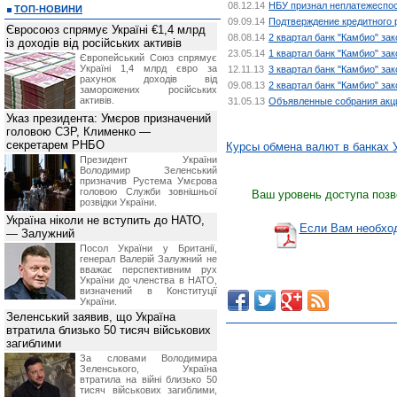
08.12.14
НБУ признал неплатежеспо
ТОП-НОВИНИ
09.09.14
Подтверждение кредитного 
Євросоюз спрямує Україні €1,4 млрд
08.08.14
2 квартал банк "Камбио" за
із доходів від російських активів
23.05.14
1 квартал банк "Камбио" за
Європейський Союз спрямує
Україні 1,4 млрд євро за
12.11.13
3 квартал банк "Камбио" за
рахунок доходів від
09.08.13
2 квартал банк "Камбио" за
заморожених російських
активів.
31.05.13
Объявленные собрания акци
Указ президента: Умєров призначений
головою СЗР, Клименко —
секретарем РНБО
Курсы обмена валют в банках 
Президент України
Володимир Зеленський
призначив Pустема Умєрова
головою Служби зовнішньої
Ваш уровень доступа позв
розвідки України.
Україна ніколи не вступить до НАТО,
Если Вам необход
— Залужний
Посол України у Британії,
генерал Валерій Залужний не
вважає перспективним рух
України до членства в НАТО,
визначений в Конституції
України.
Зеленський заявив, що Україна
втратила близько 50 тисяч військових
загиблими
За словами Володимира
Зеленського, Україна
втратила на війні близько 50
тисяч військових загиблими,