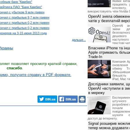
якими китай
собным банк "Камбио"
працюють 
рейтинга ПАО "Банк Камбио"
інтелекту
використовують чіпи Nvidia 
кончил с убытком 9 млн гривен
OpenAI зняла обмеженн
кончил с прибылью 9,7 млн гривен
чатів у безплатній вер
кончил с прибылью 0,2 млн гривен
OpenAI ан
кончил с прибылью 0,2 млн гривен
зміни дл
безплатн
онеров на 3-15 июня 2013 года
дешевого
наступног
дальше...
текстові ча
Украины
Власники iPhone та інш
Apple отримають більш
Trade-In
Компанія Ap
оляет позволяет просмотр краткой справки,
оновлення
спасибо
.
обміну T
збільшивши
имо, получите справку в PDF формате.
більшість
iPad, Mac т
Дослідники заявили, щ
OpenAI «вступили в змо
в мережу
Експериме
штучного 
розроблені 
почали 
повідомлен
шукати с
доступ до інтернету.
Signal розширив можлив
тепер можна додавати