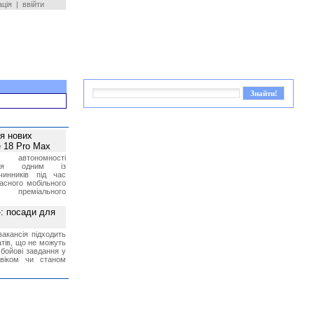
ація
|
ввійти
ея нових
 18 Pro Max
 автономності
ться одним із
чинників під час
асного мобільного
 преміального
»: посади для
акансія підходить
тів, що не можуть
бойові завдання у
 віком чи станом