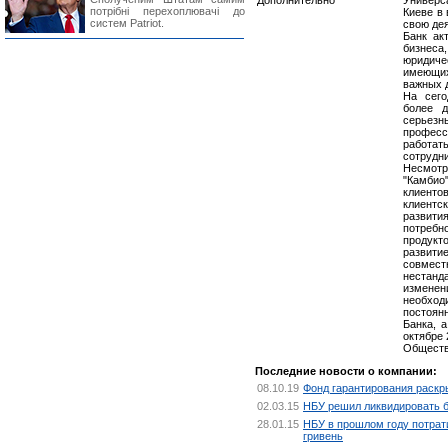
Дополнительно
Универс
потрібні перехоплювачі до
Киеве в
систем Patriot.
свою дея
Банк ак
бизнеса
юридич
имеющих
важных д
На сего
более д
серьез
профес
работать
сотрудн
Несмотр
"Камбио
клиенто
клиент
развити
потребн
продукт
развит
совмест
нестан
изменен
необхо
постоян
Банка, 
октябре
Обществ
Последние новости о компании:
08.10.19
Фонд гарантирования раскр
02.03.15
НБУ решил ликвидировать б
28.01.15
НБУ в прошлом году потрат
гривень