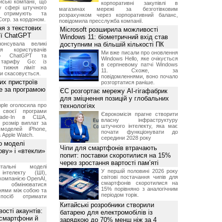
ські компанії, що
корпоративні закупівлі в
у сфері штучного
магазинах мережі за безготівковим
, отримують та
розрахунком через корпоративний баланс,
Corp. за кордоном.
повідомила пресслужба компанії.
я з текстових
Microsoft розширила можливості
сії ChatGPT
Windows 11: біометричний вхід став
онсувала великі
доступним на більшій кількості ПК
я користувачів
Ми вже писали про оновлення
ого ChatGPT та
Windows Hello, яке очікується
 тарифу Go: із
в серпневому патчі Windows
о тижня ліміт на
11. Схоже, за
ти скасовується.
повідомленнями, воно почало
их пристроїв
розгортатися раніше.
е за програмою
ЄС розгортає мережу AI-гігафабрик
для зміцнення позицій у глобальних
ple оголосила про
технологіях
 своєї програми
Єврокомісія прагне створити
rade-In в США,
власну інфраструктуру
 розмір виплат за
штучного інтелекту, яка має
 моделей iPhone,
почати функціонувати до
а Apple Watch.
середини 2028 року
о моделі
Чіпи для смартфонів втрачають
ву» і «втекли»
попит: поставки скоротилися на 15%
через зростання вартості пам’яті
нтальні моделі
У першій половині 2026 року
інтелекту (ШІ),
світові постачання чипів для
компанією OpenAI,
смартфонів скоротилися на
обмінюватися
15% порівняно з аналогічним
нями між собою та
періодом торік.
посіб отримати
Китайські розробники створили
ості акаунтів:
батарею для електромобілів із
 смартфони й
зарядкою до 70% менш ніж за 4