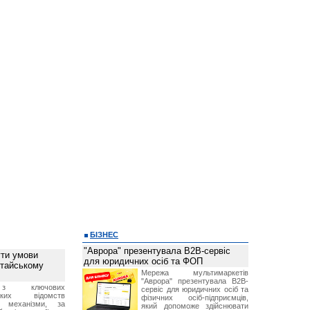
БІЗНЕС
"Аврора" презентувала B2B-сервіс
ти умови
для юридичних осіб та ФОП
итайському
Мережа мультимаркетів
"Аврора" презентувала B2B-
з ключових
сервіс для юридичних осіб та
ських відомств
фізичних осіб-підприємців,
є механізми, за
який допоможе здійснювати