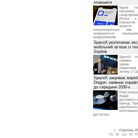
планшети
Signal по
підтрим
смартфоні
iPhone, а
планшетів
акаунта.
синхронізуються між 
залишаються захищени
шифруванням.
SpaceX розпочинає екс
мобільний зв’язок із те
Starlink
SpaceX пл
терміни з
одним з
операторі
зв'язку у С
SpaceX закриває вироб
Dragon: наявних корабл
до середини 2030-х
Поки конку
бодай р
доставити 
пригод, Sp
виробничих
пілотова
достатньо.
«
Серпень 2
Пн
Вт
Ср
Чт
П