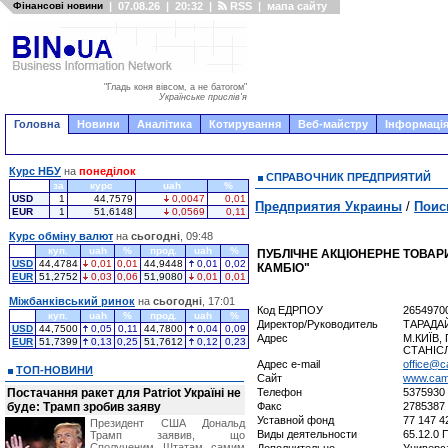
Фінансові новини
|
07.08.26
|
20:32
|
RSS
|
мапа сайту
"Гладь коня вівсом, а не батогом"
Українське прислів'я
Головна
Новини
Аналітика
Котирування
Веб-майстру
Інформація
Курс НБУ
на
понеділок
СПРАВОЧНИК ПРЕДПРИЯТИЙ
за
курс
uah
%
USD
1
44,7579
0,0047
0,01
Предприятия Украины
/
Поис
EUR
1
51,6148
0,0569
0,11
Курс обміну валют
на
сьогодні
, 09:48
куп.
uah
%
прод.
uah
%
ПУБЛІЧНЕ АКЦІОНЕРНЕ ТОВАР
USD
44,4784
0,01
0,01
44,9448
0,01
0,02
КАМБІО"
EUR
51,2752
0,03
0,06
51,9080
0,01
0,01
Міжбанківський ринок
на
сьогодні
, 17:01
Код ЕДРПОУ
2654970
куп.
uah
%
прод.
uah
%
Директор/Руководитель
ТАРАДА
USD
44,7500
0,05
0,11
44,7800
0,04
0,09
Адрес
М.КИЇВ,
EUR
51,7399
0,13
0,25
51,7612
0,12
0,23
СТАНІСЛ
Адрес e-mail
office@c
ТОП-НОВИНИ
Сайт
www.cam
Постачання ракет для Patriot Україні не
Телефон
5375930
буде: Трамп зробив заяву
Факс
2785387
Уставной фонд
77 147 4
Президент США Дональд
Виды деятельности
65.12.0
Трамп заявив, що
Сполученим Штатам самим