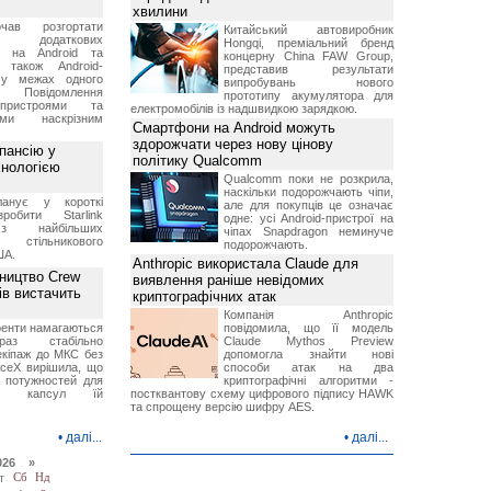
хвилини
чав розгортати
Китайський автовиробник
ку додаткових
Hongqi, преміальний бренд
в на Android та
концерну China FAW Group,
 також Android-
представив результати
 у межах одного
випробувань нового
 Повідомлення
прототипу акумулятора для
пристроями та
електромобілів із надшвидкою зарядкою.
ми наскрізним
Смартфони на Android можуть
здорожчати через нову цінову
пансію у
політику Qualcomm
хнологією
Qualcomm поки не розкрила,
наскільки подорожчають чіпи,
анує у короткі
але для покупців це означає
робити Starlink
одне: усі Android-пристрої на
 найбільших
чіпах Snapdragon неминуче
в стільникового
подорожчають.
ША.
Anthropic використала Claude для
ництво Crew
виявлення раніше невідомих
ів вистачить
криптографічних атак
Компанія Anthropic
ренти намагаються
повідомила, що її модель
аз стабільно
Claude Mythos Preview
екіпаж до МКС без
допомогла знайти нові
aceX вирішила, що
способи атак на два
 потужностей для
криптографічні алгоритми -
них капсул їй
постквантову схему цифрового підпису HAWK
та спрощену версію шифру AES.
•
далі...
•
далі...
026 »
т
Сб
Нд