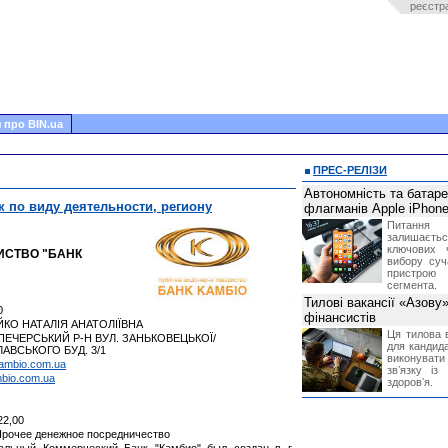
реєстр
 про BIN.ua
ПРЕС-РЕЛІЗИ
Автономність та батар
к по виду деятельности, региону
флагманів Apple iPhone
Питання
залишає
ключових 
ИСТВО "БАНК
вибору суч
пристрою
сегмента.
Тилові вакансії «Азову
0
фінансистів
ЙКО НАТАЛІЯ АНАТОЛІЇВНА
Ця тилова в
 ПЕЧЕРСЬКИЙ Р-Н ВУЛ. ЗАНЬКОВЕЦЬКОЇ/
для кандида
АВСЬКОГО БУД. 3/1
виконувати 
ambio.com.ua
звʼязку із
bio.com.ua
здоровʼя.
22,00
 Прочее денежное посредничество