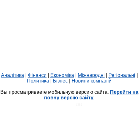
Аналітика
|
Фінанси
|
Економіка
|
Міжнародні
|
Регіональні
|
Политика
|
Бізнес
|
Новини компаній
Вы просматриваете мобильную версию сайта.
Перейти на
повну версію сайту.
HIT.UA
1392