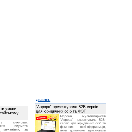
БІЗНЕС
"Аврора" презентувала B2B-сервіс
ти умови
для юридичних осіб та ФОП
итайському
Мережа мультимаркетів
"Аврора" презентувала B2B-
з ключових
сервіс для юридичних осіб та
ських відомств
фізичних осіб-підприємців,
є механізми, за
який допоможе здійснювати