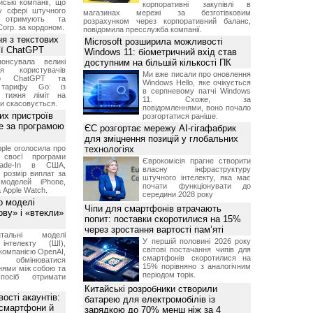
ські компанії, що
корпоративні закупівлі в
у сфері штучного
магазинах мережі за безготівковим
, отримують та
розрахунком через корпоративний баланс,
Corp. за кордоном.
повідомила пресслужба компанії.
я з текстових
Microsoft розширила можливості
сії ChatGPT
Windows 11: біометричний вхід став
онсувала великі
доступним на більшій кількості ПК
я користувачів
Ми вже писали про оновлення
ого ChatGPT та
Windows Hello, яке очікується
 тарифу Go: із
в серпневому патчі Windows
о тижня ліміт на
11. Схоже, за
ти скасовується.
повідомленнями, воно почало
их пристроїв
розгортатися раніше.
е за програмою
ЄС розгортає мережу AI-гігафабрик
для зміцнення позицій у глобальних
ple оголосила про
технологіях
 своєї програми
Єврокомісія прагне створити
rade-In в США,
власну інфраструктуру
 розмір виплат за
штучного інтелекту, яка має
 моделей iPhone,
почати функціонувати до
а Apple Watch.
середини 2028 року
о моделі
Чіпи для смартфонів втрачають
ву» і «втекли»
попит: поставки скоротилися на 15%
через зростання вартості пам’яті
нтальні моделі
У першій половині 2026 року
інтелекту (ШІ),
світові постачання чипів для
компанією OpenAI,
смартфонів скоротилися на
обмінюватися
15% порівняно з аналогічним
нями між собою та
періодом торік.
посіб отримати
Китайські розробники створили
ості акаунтів:
батарею для електромобілів із
 смартфони й
зарядкою до 70% менш ніж за 4