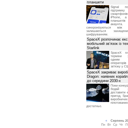
планшети
Signal по
підтрим
смартфоні
iPhone, а
планшетів
акаунта.
синхронізуються між 
залишаються захищени
шифруванням.
SpaceX розпочинає екс
мобільний зв’язок із те
Starlink
SpaceX пл
терміни з
одним з
операторі
зв'язку у С
SpaceX закриває вироб
Dragon: наявних корабл
до середини 2030-х
Поки конку
бодай р
доставити 
пригод, Sp
виробничих
пілотова
достатньо.
«
Серпень 2
Пн
Вт
Ср
Чт
П