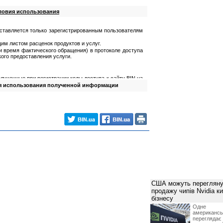
ловия использования
ставляется только зарегистрированным пользователям
им листом расценок продуктов и услуг.
 и время фактического обращения) в протоколе доступа
ого предоставления услуги.
лученные при регистрации коды доступа к сайту BIN.ua
я использования полученной информации
олученную информацию;
мацию для причинения ущерба третьим лицам.
йта
ученных от Посетителя в процессе регистрации;
ваемую информацию в максимально короткие сроки.
лученную) информацию только для собственных нужд.
влять информацию третьим лицам, тиражировать ее
та за технической поддержкой и консультацией по
етителю не влечет перехода права на указанную
США можуть перегляну
продажу чипів Nvidia к
бізнесу
Одне 
вляемой информации;
американ
исимости от наличия остатка предоплаченной суммы на
перегляда
но уведомив его по системе персональних сообщений о