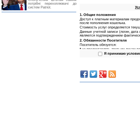
потрібні перехоплювачі до
систем Patriot.
Ус
1. Общие положения
Доступ к платным материалам предо
после пополнения кошелька.
Стоимость услуг определяется текущ
Данные учетной записи (логин, дата
являются подтверждением фактическ
2. Обязанности Посетителя
Посетитель обязуется:
*
не предоставлять третьим лицам по
(логин, пароль);
Я принимаю услови
*
не предоставлять третьим лицам п
*
не использовать полученную инфор
3. Обязанности Администрации са
Администрация сайта обязуется:
*
обеспечить сохранность данных пол
*
предоставлять Посетителю запраши
4. Права Посетителя
Посетитель имеет право:
*
использовать предоставляемую (по
(Посетитель не вправе предоста
и использовать в иных целях)
;
*
обращаться к Администрации сай
составу информации.
Предоставление информации Пос
информацию Посетителю.
5. Права Администрации сайта
Администрация сайта имеет право:
*
не расскрывать источник предоста
*
изменять стоимость услуг вне зав
счету Посетителя, но предваритель