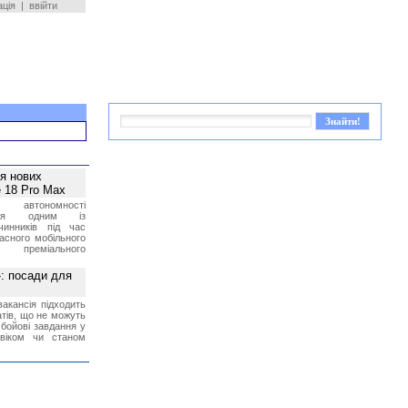
ація
|
ввійти
ея нових
 18 Pro Max
 автономності
ться одним із
чинників під час
асного мобільного
 преміального
»: посади для
акансія підходить
тів, що не можуть
бойові завдання у
 віком чи станом