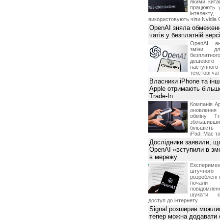
якими китай
х дней до вступления в силу данных изменений;
працюють 
в случае необходимости проведения профилактических
інтелекту
використовують чіпи Nvidia 
ся от предоставления информации Посетителю в случае
OpenAI зняла обмеженн
м числе нарушения условий о запрете предоставления
чатів у безплатній вер
дела, информации третьим лицам, а также в случае
г в незаконных целях и/или незаконным способом;
OpenAI ан
вить контактный номер телефона, для уточнения
зміни дл
 оказания качественных услуг.
безплатн
дешевого
наступног
етственность и риски, связанные с использованием
текстові ча
N.ua.
Власники iPhone та інш
ственности за какие бы то ни было прямые, непрямые,
тки, упущенную выгоду, временное прекращение
Apple отримають більш
тате использования или невозможности использования
Trade-In
Компанія Ap
ответственность за невозможность обслуживания
оновлення
щим от нее причинам, включая нарушение работы линий
обміну T
й связи, неисправность оборудования, невыполнения
збільшивши
більшість
iPad, Mac т
Дослідники заявили, щ
OpenAI «вступили в змо
в мережу
Експериме
штучного 
розроблені 
почали 
повідомлен
шукати с
доступ до інтернету.
Signal розширив можлив
тепер можна додавати