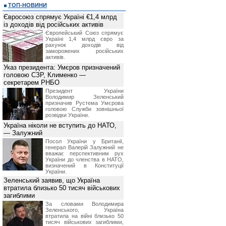
данных изменениях за 14 календарны
ТОП-НОВИНИ
*
приостанавливать оказание услуг 
Євросоюз спрямує Україні €1,4 млрд
или технологических работ;
із доходів від російських активів
*
в одностороннем порядке отказать
нарушения им данных Правил, в то
Європейський Союз спрямує
полученной, согласно данного раз
Україні 1,4 млрд євро за
использования информационных услу
рахунок доходів від
*
просить у Посетителя предоста
заморожених російських
запрашиваемой информации, с целью
активів.
6. Ответственность сторон
Указ президента: Умєров призначений
Посетитель принимает на себя отв
головою СЗР, Клименко —
информации, полученной на сайте BI
секретарем РНБО
Администрация сайта не несет ответ
фактические или косвенные убы
Президент України
деятельности, возникшие в резуль
Володимир Зеленський
данных и материалов сайта BIN.ua.
призначив Pустема Умєрова
головою Служби зовнішньої
Администрация сайта не несет 
розвідки України.
Посетителя по каким-либо независя
связи, неисправность работы лини
Україна ніколи не вступить до НАТО,
обязательств третьими лицами.
— Залужний
Посол України у Британії,
генерал Валерій Залужний не
вважає перспективним рух
України до членства в НАТО,
визначений в Конституції
України.
Зеленський заявив, що Україна
втратила близько 50 тисяч військових
загиблими
За словами Володимира
Зеленського, Україна
втратила на війні близько 50
тисяч військових загиблими,