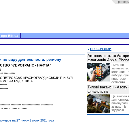
реєстр
 про BIN.ua
ПРЕС-РЕЛІЗИ
Автономність та батар
к по виду деятельности, региону
флагманів Apple iPhone
Питання
СТВО "ЄВРОТРАНС - НАФТА"
залишає
0
ключових 
*** **********
вибору суч
РОПЕТРОВСЬК, КРАСНОГВАРДІЙСЬКИЙ Р-Н ВУЛ.
пристрою
МСЬКА БУД. 1, КВ. 45
сегмента.
******
Тилові вакансії «Азову
*******
фінансистів
Ця тилова в
для кандида
виконувати 
********* ********* **************** **********
звʼязку із
*** **** ******* ********
здоровʼя.
онеров на 27 июня-1 июля 2011 года