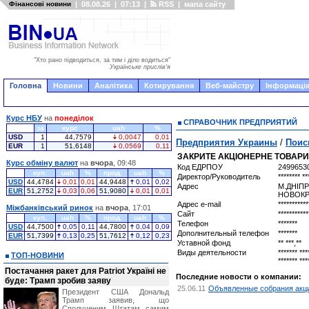
Фінансові новини
|
08.08.26
|
07:13
|
RSS
|
мапа сайту
"Хто рано підводиться, за тим і діло водиться"
Українське прислів'я
Головна
Новини
Аналітика
Котирування
Веб-майстру
Інформація
Курс НБУ
на
понеділок
СПРАВОЧНИК ПРЕДПРИЯТИЙ
за
курс
uah
%
USD
1
44,7579
0,0047
0,01
Предприятия Украины
/
Поис
EUR
1
51,6148
0,0569
0,11
ЗАКРИТЕ АКЦІОНЕРНЕ ТОВАРИ
Курс обміну валют
на
вчора
, 09:48
Код ЕДРПОУ
2499653
куп.
uah
%
прод.
uah
%
Директор/Руководитель
******** **
USD
44,4784
0,01
0,01
44,9448
0,01
0,02
Адрес
М.ДНІП
EUR
51,2752
0,03
0,06
51,9080
0,01
0,01
НОВОКРИ
Адрес e-mail
***********
Міжбанківський ринок
на
вчора
, 17:01
Сайт
***********
куп.
uah
%
прод.
uah
%
Телефон
*******
USD
44,7500
0,05
0,11
44,7800
0,04
0,09
Дополнительный телефон
*******
EUR
51,7399
0,13
0,25
51,7612
0,12
0,23
Уставной фонд
** ***,**
Виды деятельности
******* ***
ТОП-НОВИНИ
******* ***
Постачання ракет для Patriot Україні не
Последние новости о компании:
буде: Трамп зробив заяву
25.06.11
Объявленные собрания акци
Президент США Дональд
Трамп заявив, що
Сполученим Штатам самим