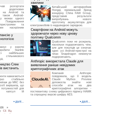
хвилини
чав розгортати
Китайський автовиробник
ку додаткових
Hongqi, преміальний бренд
в на Android та
концерну China FAW Group,
 також Android-
представив результати
 у межах одного
випробувань нового
 Повідомлення
прототипу акумулятора для
пристроями та
електромобілів із надшвидкою зарядкою.
ми наскрізним
Смартфони на Android можуть
здорожчати через нову цінову
пансію у
політику Qualcomm
хнологією
Qualcomm поки не розкрила,
наскільки подорожчають чіпи,
анує у короткі
але для покупців це означає
робити Starlink
одне: усі Android-пристрої на
 найбільших
чіпах Snapdragon неминуче
в стільникового
подорожчають.
ША.
Anthropic використала Claude для
ництво Crew
виявлення раніше невідомих
ів вистачить
криптографічних атак
Компанія Anthropic
ренти намагаються
повідомила, що її модель
аз стабільно
Claude Mythos Preview
екіпаж до МКС без
допомогла знайти нові
aceX вирішила, що
способи атак на два
 потужностей для
криптографічні алгоритми -
них капсул їй
постквантову схему цифрового підпису HAWK
та спрощену версію шифру AES.
•
далі...
•
далі...
026 »
т
Сб
Нд