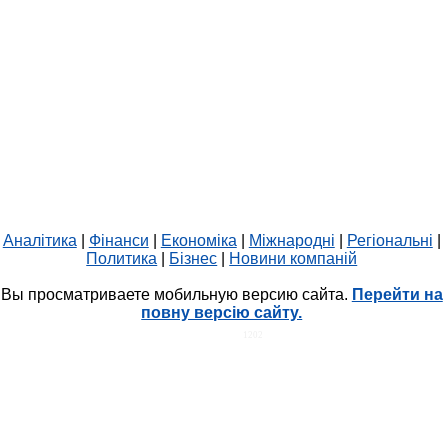
Аналітика
|
Фінанси
|
Економіка
|
Міжнародні
|
Регіональні
|
Политика
|
Бізнес
|
Новини компаній
Вы просматриваете мобильную версию сайта.
Перейти на
повну версію сайту.
HIT.UA
1202