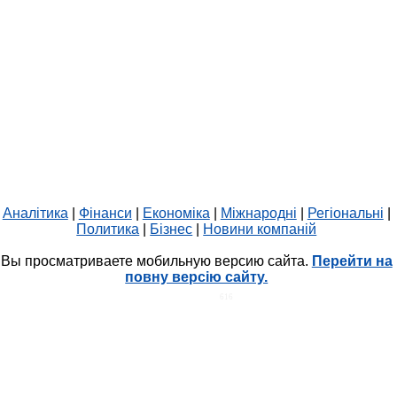
Аналітика
|
Фінанси
|
Економіка
|
Міжнародні
|
Регіональні
|
Политика
|
Бізнес
|
Новини компаній
Вы просматриваете мобильную версию сайта.
Перейти на
повну версію сайту.
HIT.UA
616