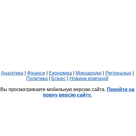
Аналітика
|
Фінанси
|
Економіка
|
Міжнародні
|
Регіональні
|
Политика
|
Бізнес
|
Новини компаній
Вы просматриваете мобильную версию сайта.
Перейти на
повну версію сайту.
HIT.UA
1076