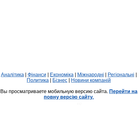
Аналітика
|
Фінанси
|
Економіка
|
Міжнародні
|
Регіональні
|
Политика
|
Бізнес
|
Новини компаній
Вы просматриваете мобильную версию сайта.
Перейти на
повну версію сайту.
HIT.UA
112