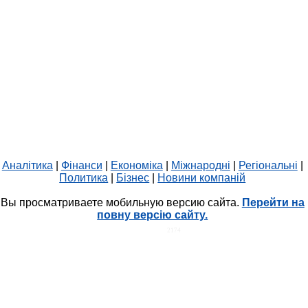
Аналітика
|
Фінанси
|
Економіка
|
Міжнародні
|
Регіональні
|
Политика
|
Бізнес
|
Новини компаній
Вы просматриваете мобильную версию сайта.
Перейти на
повну версію сайту.
HIT.UA
2174