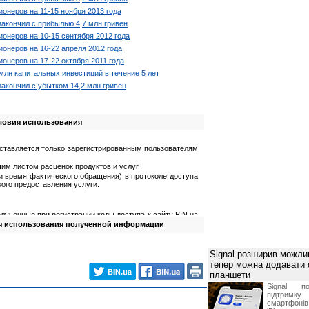
онеров на 11-15 ноября 2013 года
акончил с прибылью 4,7 млн гривен
онеров на 10-15 сентября 2012 года
онеров на 16-22 апреля 2012 года
онеров на 17-22 октября 2011 года
млн капитальных инвестиций в течение 5 лет
акончил с убытком 14,2 млн гривен
ловия использования
ставляется только зарегистрированным пользователям
им листом расценок продуктов и услуг.
 и время фактического обращения) в протоколе доступа
ого предоставления услуги.
лученные при регистрации коды доступа к сайту BIN.ua
я использования полученной информации
олученную информацию;
мацию для причинения ущерба третьим лицам.
йта
Signal розширив можлив
тепер можна додавати
ученных от Посетителя в процессе регистрации;
планшети
ваемую информацию в максимально короткие сроки.
Signal по
підтрим
смартфоні