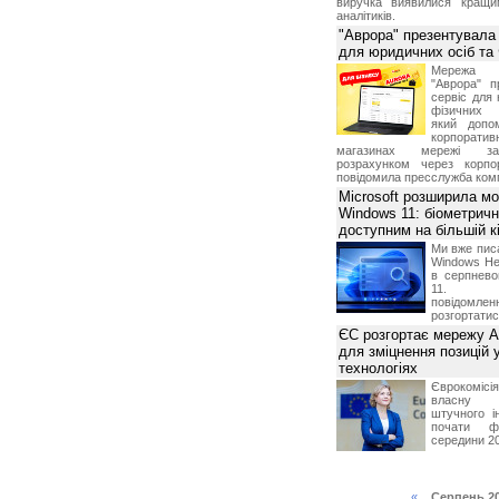
виручка виявилися кращи
аналітиків.
"Аврора" презентувала
для юридичних осіб т
Мережа м
"Аврора" п
сервіс для 
фізичних о
який допо
корпорати
магазинах мережі за 
розрахунком через корпо
повідомила пресслужба комп
Microsoft розширила м
Windows 11: біометричн
доступним на більшій к
Ми вже пис
Windows Hel
в серпнево
11. С
повідомлен
розгортатис
ЄС розгортає мережу A
для зміцнення позицій 
технологіях
Єврокомісі
власну і
штучного і
почати фу
середини 2
«
Серпень 2