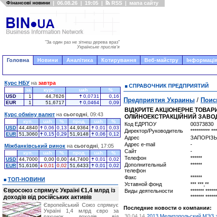
Фінансові новини
|
06.08.26
|
19:05
|
RSS
|
мапа сайту
"За один раз не зітнеш дерева враз"
Українське прислів'я
Головна
Новини
Аналітика
Котирування
Веб-майстру
Інформація
Курс НБУ
на
завтра
СПРАВОЧНИК ПРЕДПРИЯТИЙ
за
курс
uah
%
USD
1
44,7626
0,0731
0,16
Предприятия Украины
/
Поис
EUR
1
51,6717
0,0464
0,09
ВІДКРИТЕ АКЦІОНЕРНЕ ТОВА
Курс обміну валют
на
сьогодні
, 09:43
ОЛІЙНОЕКСТРАКЦІЙНИЙ ЗАВО
куп.
uah
%
прод.
uah
%
Код ЕДРПОУ
00373830
USD
44,4840
0,06
0,13
44,9364
0,01
0,03
Директор/Руководитель
********** ***
EUR
51,3060
0,15
0,29
51,9148
0,06
0,12
Адрес
ЗАПОРІЗЬ
Адрес e-mail
-
Міжбанківський ринок
на
сьогодні
, 17:05
Сайт
-
куп.
uah
%
прод.
uah
%
Телефон
******
USD
44,7000
0,00
0,00
44,7400
0,01
0,02
Дополнительный
******
EUR
51,6106
0,01
0,02
51,6433
0,01
0,02
телефон
Факс
******
ТОП-НОВИНИ
Уставной фонд
*** ***,**
Євросоюз спрямує Україні €1,4 млрд із
Виды деятельности
******* ******
доходів від російських активів
******* *****
Європейський Союз спрямує
Последние новости о компании:
Україні 1,4 млрд євро за
30.04.14
2013 Мелитопольский МЭЗ з
рахунок доходів від