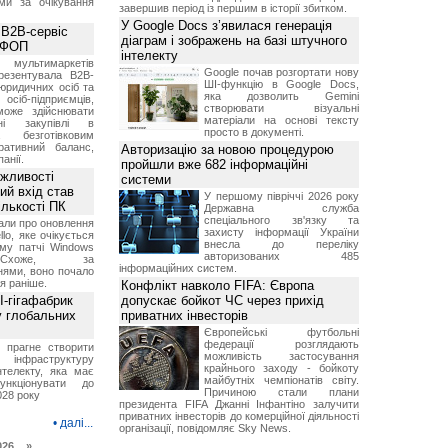
ми за очікування
завершив період із першим в історії збитком.
У Google Docs з’явилася генерація
 B2B-сервіс
діаграм і зображень на базі штучного
а ФОП
інтелекту
ультимаркетів
Google почав розгортати нову
резентувала B2B-
ШІ-функцію в Google Docs,
юридичних осіб та
яка дозволить Gemini
сіб-підприємців,
створювати візуальні
може здійснювати
матеріали на основі тексту
вні закупівлі в
просто в документі.
безготівковим
ративний баланс,
Авторизацію за новою процедурою
анії.
пройшли вже 682 інформаційні
ожливості
системи
ий вхід став
У першому півріччі 2026 року
ількості ПК
Державна служба
спеціального зв'язку та
али про оновлення
захисту інформації України
lo, яке очікується
внесла до переліку
му патчі Windows
авторизованих 485
хоже, за
інформаційних систем.
нями, воно почало
я раніше.
Конфлікт навколо FIFA: Європа
I-гігафабрик
допускає бойкот ЧС через прихід
у глобальних
приватних інвесторів
Європейські футбольні
федерації розглядають
я прагне створити
можливість застосування
нфраструктуру
крайнього заходу - бойкоту
нтелекту, яка має
майбутніх чемпіонатів світу.
нкціонувати до
Причиною стали плани
028 року
президента FIFA Джанні Інфантіно залучити
приватних інвесторів до комерційної діяльності
•
далі...
організації, повідомляє Sky News.
026 »