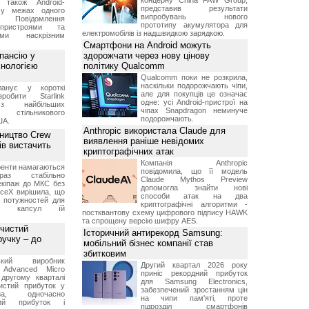
концерну China FAW Group,
 також Android-
представив результати
 у межах одного
випробувань нового
 Повідомлення
прототипу акумулятора для
пристроями та
електромобілів із надшвидкою зарядкою.
ми наскрізним
Смартфони на Android можуть
пансію у
здорожчати через нову цінову
хнологією
політику Qualcomm
Qualcomm поки не розкрила,
наскільки подорожчають чіпи,
анує у короткі
але для покупців це означає
робити Starlink
одне: усі Android-пристрої на
 найбільших
чіпах Snapdragon неминуче
в стільникового
подорожчають.
ША.
Anthropic використала Claude для
ництво Crew
виявлення раніше невідомих
ів вистачить
криптографічних атак
Компанія Anthropic
ренти намагаються
повідомила, що її модель
аз стабільно
Claude Mythos Preview
екіпаж до МКС без
допомогла знайти нові
aceX вирішила, що
способи атак на два
 потужностей для
криптографічні алгоритми -
них капсул їй
постквантову схему цифрового підпису HAWK
та спрощену версію шифру AES.
 чистий
Історичний антирекорд Samsung:
ручку – до
мобільний бізнес компанії став
збитковим
ський виробник
Другий квартал 2026 року
 Advanced Micro
приніс рекордний прибуток
другому кварталі
для Samsung Electronics,
истий прибуток у
забезпечений зростанням цін
а, одночасно
на чипи пам'яті, проте
ний прибуток і
підрозділ смартфонів