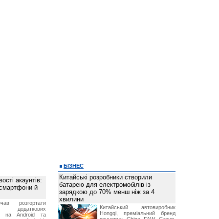
БІЗНЕС
Китайські розробники створили
ості акаунтів:
батарею для електромобілів із
 смартфони й
зарядкою до 70% менш ніж за 4
хвилини
чав розгортати
Китайський автовиробник
ку додаткових
Hongqi, преміальний бренд
в на Android та