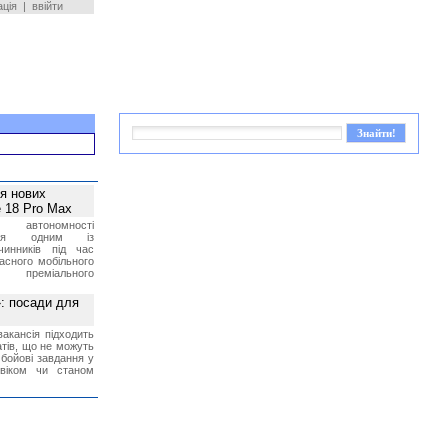
ація
|
ввійти
ея нових
 18 Pro Max
 автономності
ться одним із
чинників під час
асного мобільного
 преміального
»: посади для
акансія підходить
тів, що не можуть
бойові завдання у
 віком чи станом