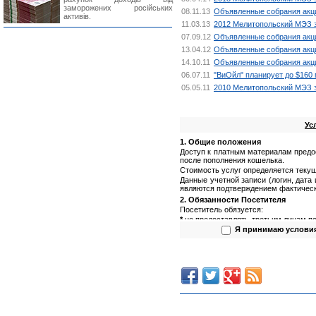
заморожених російських
08.11.13
Объявленные собрания акци
активів.
11.03.13
2012 Мелитопольский МЭЗ з
07.09.12
Объявленные собрания акци
13.04.12
Объявленные собрания акци
14.10.11
Объявленные собрания акци
06.07.11
"ВиОйл" планирует до $160 
05.05.11
2010 Мелитопольский МЭЗ з
Ус
1. Общие положения
Доступ к платным материалам предо
после пополнения кошелька.
Стоимость услуг определяется текущ
Данные учетной записи (логин, дата
являются подтверждением фактическ
2. Обязанности Посетителя
Посетитель обязуется:
*
не предоставлять третьим лицам по
(логин, пароль);
Я принимаю услови
*
не предоставлять третьим лицам п
*
не использовать полученную инфор
3. Обязанности Администрации са
Администрация сайта обязуется:
*
обеспечить сохранность данных пол
*
предоставлять Посетителю запраши
4. Права Посетителя
Посетитель имеет право: