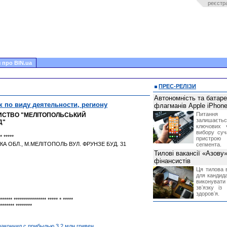
реєстр
 про BIN.ua
ПРЕС-РЕЛІЗИ
Автономність та батар
к по виду деятельности, региону
флагманів Apple iPhone
Питання
РИСТВО "МЕЛІТОПОЛЬСЬКИЙ
залишає
Д"
ключових 
вибору суч
* *****
пристрою
КА ОБЛ., М.МЕЛІТОПОЛЬ ВУЛ. ФРУНЗЕ БУД. 31
сегмента.
Тилові вакансії «Азову
фінансистів
Ця тилова в
для кандида
виконувати 
звʼязку із
здоровʼя.
****** **************** ***** * *****
******** ********
акончил с прибылью 3,2 млн гривен