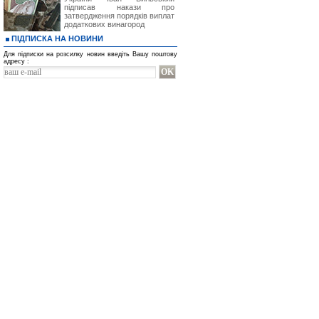
підписав накази про
затвердження порядків виплат
додаткових винагород
ПІДПИСКА НА НОВИНИ
Для підписки на розсилку новин введіть Вашу поштову
адресу :