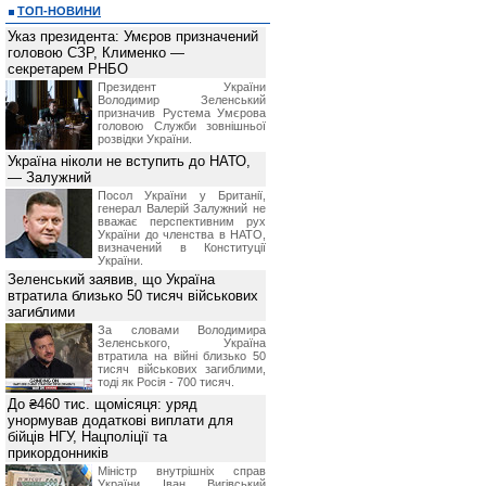
*
использовать предоставляемую (по
ТОП-НОВИНИ
(Посетитель не вправе предоста
и использовать в иных целях)
;
Указ президента: Умєров призначений
*
обращаться к Администрации сай
головою СЗР, Клименко —
составу информации.
секретарем РНБО
Предоставление информации Пос
Президент України
информацию Посетителю.
Володимир Зеленський
5. Права Администрации сайта
призначив Pустема Умєрова
Администрация сайта имеет право:
головою Служби зовнішньої
*
не расскрывать источник предоста
розвідки України.
*
изменять стоимость услуг вне зав
Україна ніколи не вступить до НАТО,
счету Посетителя, но предваритель
— Залужний
данных изменениях за 14 календарны
*
приостанавливать оказание услуг 
Посол України у Британії,
или технологических работ;
генерал Валерій Залужний не
*
в одностороннем порядке отказать
вважає перспективним рух
нарушения им данных Правил, в то
України до членства в НАТО,
полученной, согласно данного раз
визначений в Конституції
использования информационных услу
України.
*
просить у Посетителя предоста
Зеленський заявив, що Україна
запрашиваемой информации, с целью
втратила близько 50 тисяч військових
6. Ответственность сторон
загиблими
Посетитель принимает на себя отв
За словами Володимира
информации, полученной на сайте BI
Зеленського, Україна
Администрация сайта не несет ответ
втратила на війні близько 50
фактические или косвенные убы
тисяч військових загиблими,
деятельности, возникшие в резуль
тоді як Росія - 700 тисяч.
данных и материалов сайта BIN.ua.
До ₴460 тис. щомісяця: уряд
Администрация сайта не несет 
Посетителя по каким-либо независя
унормував додаткові виплати для
связи, неисправность работы лини
бійців НГУ, Нацполіції та
обязательств третьими лицами.
прикордонників
Міністр внутрішніх справ
України Іван Вигівський