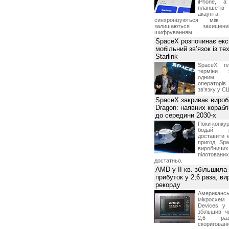
iPhone, а
лученную) информацию только для собственных нужд.
планшетів
влять информацию третьим лицам, тиражировать ее
акаунта.
синхронізуються між 
та за технической поддержкой и консультацией по
залишаються захищени
шифруванням.
етителю не влечет перехода права на указанную
SpaceX розпочинає екс
мобільний зв’язок із те
Starlink
вляемой информации;
SpaceX пл
исимости от наличия остатка предоплаченной суммы на
терміни з
но уведомив его по системе персональних сообщений о
одним з
х дней до вступления в силу данных изменений;
операторі
зв'язку у С
в случае необходимости проведения профилактических
SpaceX закриває вироб
ся от предоставления информации Посетителю в случае
Dragon: наявних корабл
м числе нарушения условий о запрете предоставления
до середини 2030-х
дела, информации третьим лицам, а также в случае
г в незаконных целях и/или незаконным способом;
Поки конку
вить контактный номер телефона, для уточнения
бодай р
 оказания качественных услуг.
доставити 
пригод, Sp
виробничих
етственность и риски, связанные с использованием
пілотова
N.ua.
достатньо.
ственности за какие бы то ни было прямые, непрямые,
AMD у II кв. збільшила
тки, упущенную выгоду, временное прекращение
тате использования или невозможности использования
прибуток у 2,6 раза, ви
рекорду
ответственность за невозможность обслуживания
Американ
щим от нее причинам, включая нарушение работы линий
мікросхем
й связи, неисправность оборудования, невыполнения
Devices у 
збільшив ч
2,6 раз
скоригова