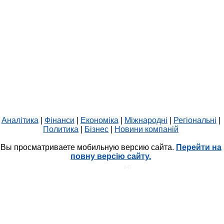
Аналітика
|
Фінанси
|
Економіка
|
Міжнародні
|
Регіональні
|
Политика
|
Бізнес
|
Новини компаній
Вы просматриваете мобильную версию сайта.
Перейти на
повну версію сайту.
HIT.UA
845