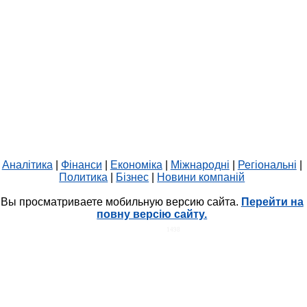
Аналітика
|
Фінанси
|
Економіка
|
Міжнародні
|
Регіональні
|
Политика
|
Бізнес
|
Новини компаній
Вы просматриваете мобильную версию сайта.
Перейти на
повну версію сайту.
HIT.UA
1498