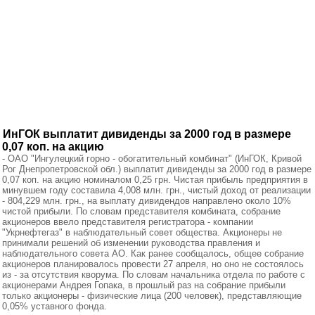
ИнГОК выплатит дивиденды за 2000 год в размере
0,07 коп. на акцию
- ОАО "Ингулецкий горно - обогатительный комбинат" (ИнГОК, Кривой
Рог Днепропетровской обл.) выплатит дивиденды за 2000 год в размере
0,07 коп. на акцию номиналом 0,25 грн. Чистая прибыль предприятия в
минувшем году составила 4,008 млн. грн., чистый доход от реализации
- 804,229 млн. грн., на выплату дивидендов направлено около 10%
чистой прибыли. По словам представителя комбината, собрание
акционеров ввело представителя регистратора - компании
"Укрнефтегаз" в наблюдательный совет общества. Акционеры не
принимали решений об изменении руководства правления и
наблюдательного совета АО. Как ранее сообщалось, общее собрание
акционеров планировалось провести 27 апреля, но оно не состоялось
из - за отсутствия кворума. По словам начальника отдела по работе с
акционерами Андрея Гопака, в прошлый раз на собрание прибыли
только акционеры - физические лица (200 человек), представляющие
0,05% уставного фонда.