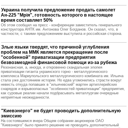
Украина получила предложение продать самолет
Ан-225 "Мрія", готовность которого в настоящее
время составляет 50%
Об этом сообщил на пресс - конференции заместитель генерального
конструктора АНТК им. Антонова Олег Богданов. Он сказал, что, в
частности, с такими предложением выступила и российская сторона.
Злые языки твердят, что причиной углубления
проблем на ММК является прекращение после
"особенной" приватизации предприятия
безвозмездной финансовой помощи из-за рубежа
Резонансная, а, иногда, и откровенно скандальная эпопея
приватизации гиганта украинского горно - металлургического
комплекса Мариупольского металлургического комбината им. Ильича
стала уже достоянием истории. Но едва угомонились страсти вокруг
невесть откуда попавших в "ильичевский" мартен артиллерийских
снарядов и взрывоопасных "особенностей приватизации" предприятия,
как суровые реалии начали подбрасывать металлургам очередные
неприятные неожиданности.
"Киевэнерго" не будет проводить дополнительную
эмиссию
На состоявшемся вчера Общем собрании акционеров ОАО
"Киевэнерго" было принято решение не проводить дополнительный