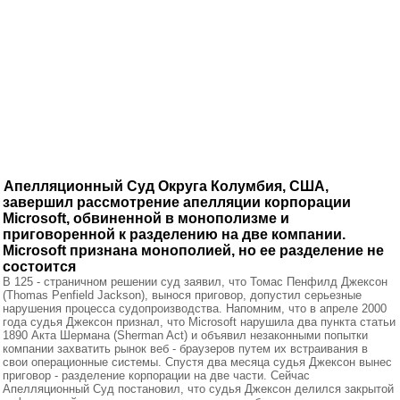
Апелляционный Суд Округа Колумбия, США,
завершил рассмотрение апелляции корпорации
Microsoft, обвиненной в монополизме и
приговоренной к разделению на две компании.
Microsoft признана монополией, но ее разделение не
состоится
В 125 - страничном решении суд заявил, что Томас Пенфилд Джексон
(Thomas Penfield Jackson), вынося приговор, допустил серьезные
нарушения процесса судопроизводства. Напомним, что в апреле 2000
года судья Джексон признал, что Microsoft нарушила два пункта статьи
1890 Акта Шермана (Sherman Act) и объявил незаконными попытки
компании захватить рынок веб - браузеров путем их встраивания в
свои операционные системы. Спустя два месяца судья Джексон вынес
приговор - разделение корпорации на две части. Сейчас
Апелляционный Суд постановил, что судья Джексон делился закрытой