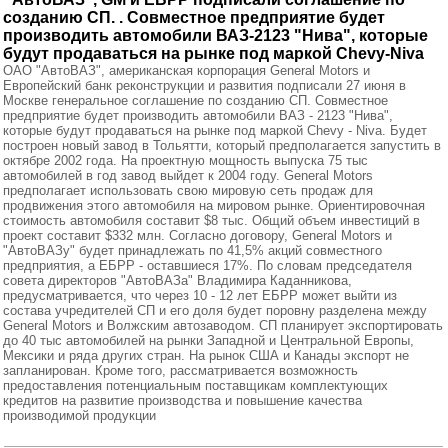
созданию СП. . Совместное предприятие будет
производить автомобили ВАЗ-2123 "Нива", которые
будут продаваться на рынке под маркой Chevy-Niva
ОАО "АвтоВАЗ", американская корпорация General Motors и
Европейский банк реконструкции и развития подписали 27 июня в
Москве генеральное соглашение по созданию СП. Совместное
предприятие будет производить автомобили ВАЗ - 2123 "Нива",
которые будут продаваться на рынке под маркой Chevy - Niva. Будет
построен новый завод в Тольятти, который предполагается запустить в
октябре 2002 года. На проектную мощность выпуска 75 тыс
автомобилей в год завод выйдет к 2004 году. General Motors
предполагает использовать свою мировую сеть продаж для
продвижения этого автомобиля на мировом рынке. Ориентировочная
стоимость автомобиля составит $8 тыс. Общий объем инвестиций в
проект составит $332 млн. Согласно договору, General Motors и
"АвтоВАЗу" будет принадлежать по 41,5% акций совместного
предприятия, а ЕБРР - оставшиеся 17%. По словам председателя
совета директоров "АвтоВАЗа" Владимира Каданникова,
предусматривается, что через 10 - 12 лет ЕБРР может выйти из
состава учредителей СП и его доля будет поровну разделена между
General Motors и Волжским автозаводом. СП планирует экспортировать
до 40 тыс автомобилей на рынки Западной и Центральной Европы,
Мексики и ряда других стран. На рынок США и Канады экспорт не
запланирован. Кроме того, рассматривается возможность
предоставления потенциальным поставщикам комплектующих
кредитов на развитие производства и повышение качества
производимой продукции