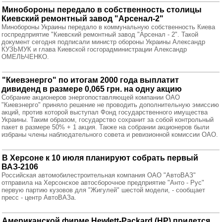
Минобороны передало в собственность столицы
Киевский ремонтный завод "Арсенал-2"
Минобороны Украины передало в коммунальную собственность Киева
госпредприятие "Киевский ремонтный завод "Арсенал - 2". Такой
документ сегодня подписали министр обороны Украины Александр
КУЗЬМУК и глава Киевской госгорадминистрации Александр
ОМЕЛЬЧЕНКО.
"Киевэнерго" по итогам 2000 года выплатит
дивиденд в размере 0,065 грн. на одну акцию
Собрание акционеров энергопоставляющей компании ОАО
"Киевэнерго" приняло решение не проводить дополнительную эмиссию
акций, против которой выступал Фонд государственного имущества
Украины. Таким образом, государство сохранит за собой контрольный
пакет в размере 50% + 1 акция. Также на собрании акционеров были
избраны члены наблюдательного совета и ревизионной комиссии ОАО.
В Херсоне к 10 июля планируют собрать первый
ВАЗ-2106
Российская автомобилестроительная компания ОАО "АвтоВАЗ"
отправила на Херсонское автосборочное предприятие "Анто - Рус"
первую партию кузовов для "Жигулей" шестой модели, - сообщает
пресс - центр АвтоВАЗа.
Американской фирме Hewlett-Packard (HP) придется