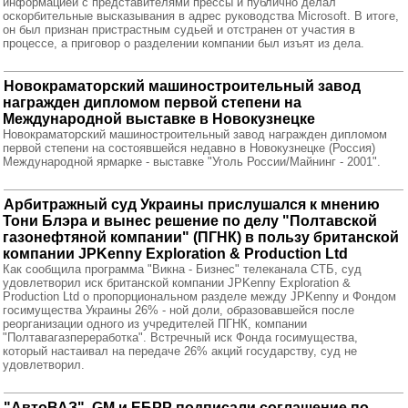
информацией с представителями прессы и публично делал
оскорбительные высказывания в адрес руководства Microsoft. В итоге,
он был признан пристрастным судьей и отстранен от участия в
процессе, а приговор о разделении компании был изъят из дела.
Новокраматорский машиностроительный завод
награжден дипломом первой степени на
Международной выставке в Новокузнецке
Новокраматорский машиностроительный завод награжден дипломом
первой степени на состоявшейся недавно в Новокузнецке (Россия)
Международной ярмарке - выставке "Уголь России/Майнинг - 2001".
Арбитражный суд Украины прислушался к мнению
Тони Блэра и вынес решение по делу "Полтавской
газонефтяной компании" (ПГНК) в пользу британской
компании JPKenny Exploration & Production Ltd
Как сообщила программа "Викна - Бизнес" телеканала СТБ, суд
удовлетворил иск британской компании JPKenny Exploration &
Production Ltd о пропорциональном разделе между JPKenny и Фондом
госимущества Украины 26% - ной доли, образовавшейся после
реорганизации одного из учредителей ПГНК, компании
"Полтавагазпереработка". Встречный иск Фонда госимущества,
который настаивал на передаче 26% акций государству, суд не
удовлетворил.
"АвтоВАЗ", GM и ЕБРР подписали соглашение по