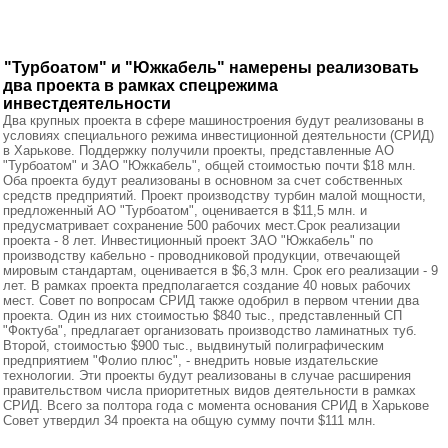
"Турбоатом" и "Южкабель" намерены реализовать
два проекта в рамках спецрежима
инвестдеятельности
Два крупных проекта в сфере машиностроения будут реализованы в
условиях специального режима инвестиционной деятельности (СРИД)
в Харькове. Поддержку получили проекты, представленные АО
"Турбоатом" и ЗАО "Южкабель", общей стоимостью почти $18 млн.
Оба проекта будут реализованы в основном за счет собственных
средств предприятий. Проект производству турбин малой мощности,
предложенный АО "Турбоатом", оценивается в $11,5 млн. и
предусматривает сохранение 500 рабочих мест.Срок реализации
проекта - 8 лет. Инвестиционный проект ЗАО "Южкабель" по
производству кабельно - проводниковой продукции, отвечающей
мировым стандартам, оценивается в $6,3 млн. Срок его реализации - 9
лет. В рамках проекта предполагается создание 40 новых рабочих
мест. Совет по вопросам СРИД также одобрил в первом чтении два
проекта. Один из них стоимостью $840 тыс., представленный СП
"Фоктуба", предлагает организовать производство ламинатных туб.
Второй, стоимостью $900 тыс., выдвинутый полиграфическим
предприятием "Фолио плюс", - внедрить новые издательские
технологии. Эти проекты будут реализованы в случае расширения
правительством числа приоритетных видов деятельности в рамках
СРИД. Всего за полтора года с момента основания СРИД в Харькове
Совет утвердил 34 проекта на общую сумму почти $111 млн.