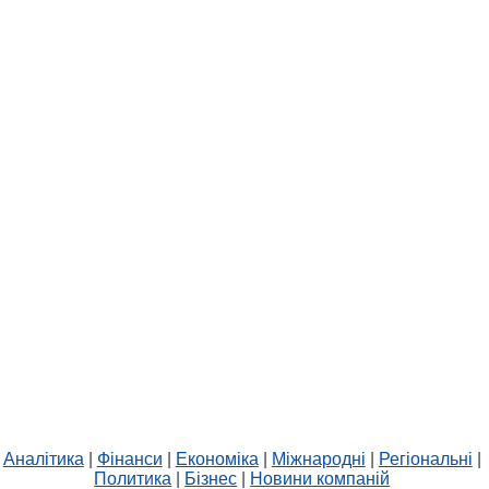
Аналітика
|
Фінанси
|
Економіка
|
Міжнародні
|
Регіональні
|
Политика
|
Бізнес
|
Новини компаній