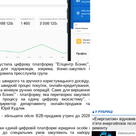
пустила цифрову платформу "Епіцентр Бізнес",
для підприємців, зокрема, бізнес-закупівлі і
ідомила пресслужба групи.
 ж швидкого та зручного користувацького досвіду,
та швидкий процес покупок, онлайн-кредитування,
та мінімум ручних операцій. Саме для вирішення
р Бізнес" - платформу, яка перетворює закупівлі
го процесу на єдину цифрову екосистему", -
директор департаменту онлайн-продажів та
" Юрій Кудлик.
У РУБРИЦІ
ї - збільшити обсяг B2B-продажів утричі до 2028
«Енергоатом» відновив
п’яти енергоблоків піс
яки єдиній цифровій платформі юридичні особи і
ремонту
п до спеціальних умов закупівель та набору
Завершено 