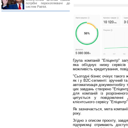
потрібні перехоплювачі до
систем Patriot.
Група компаній "Епіцентр" за
яка об'єднує низку сервісів 
можливість кредитування, пов
"Сьогодні бізнес очікує такого
як і у B2C-сегменті: зручний 
автоматизація документообігу 
цих завдань створено "Епіцент
для компаній із розрізнено
цитується у повідомленні 
клієнтського сервісу "Епіцентр
Як зазначається, мета компані
року.
Згідно з описом проєкту, завд
підприємці отримають досту