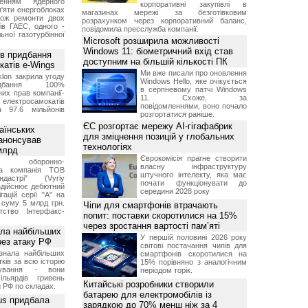
женням ядерного
корпоративні закупівлі в
'яти енергоблоках
магазинах мережі за безготівковим
кож ремонти двох
розрахунком через корпоративний баланс,
тів ГАЕС, одного -
повідомила пресслужба компанії.
ьної газотурбінної
Microsoft розширила можливості
Windows 11: біометричний вхід став
ив придбання
доступним на більшій кількості ПК
катів e-Wings
Ми вже писали про оновлення
lon закрила угоду
Windows Hello, яке очікується
бання 100%
в серпневому патчі Windows
их прав компанії-
11. Схоже, за
електросамокатів
повідомленнями, воно почало
а 97.6 мільйонів
розгортатися раніше.
ЄС розгортає мережу AI-гігафабрик
аїнських
для зміцнення позицій у глобальних
 анонсував
технологіях
 млрд
Єврокомісія прагне створити
ька оборонно-
власну інфраструктуру
чна компанія ТОВ
штучного інтелекту, яка має
дастрі" (Vyriy
почати функціонувати до
 здійснює дебютний
середини 2028 року
гацій серії "А" на
 суму 5 млрд грн.
Чіпи для смартфонів втрачають
ство Інтерфакс-
попит: поставки скоротилися на 15%
через зростання вартості пам’яті
ала найбільших
У першій половині 2026 року
ерез атаку РФ
світові постачання чипів для
знала найбільших
смартфонів скоротилися на
ків за всю історію
15% порівняно з аналогічним
нування - вони
періодом торік.
ільярдів гривень
Китайські розробники створили
 РФ по складах.
батарею для електромобілів із
us придбала
зарядкою до 70% менш ніж за 4