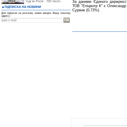
тоді як Росія - 700 тисяч.
За даними Єдиного держреєстр
ТОВ "Епіцентр К" є Олександр 
ПІДПИСКА НА НОВИНИ
Суржик (0,73%).
Для підписки на розсилку новин введіть Вашу поштову
адресу :