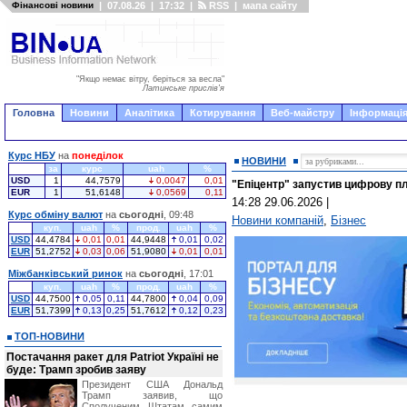
Фінансові новини
|
07.08.26
|
17:32
|
RSS
|
мапа сайту
"Якщо немає вітру, беріться за весла"
Латинське прислів'я
Головна
Новини
Аналітика
Котирування
Веб-майстру
Інформація
Курс НБУ
на
понеділок
НОВИНИ
за
курс
uah
%
USD
1
44,7579
0,0047
0,01
"Епіцентр" запустив цифрову п
EUR
1
51,6148
0,0569
0,11
14:28 29.06.2026
|
Курс обміну валют
на
сьогодні
, 09:48
Новини компаній
,
Бізнес
куп.
uah
%
прод.
uah
%
USD
44,4784
0,01
0,01
44,9448
0,01
0,02
EUR
51,2752
0,03
0,06
51,9080
0,01
0,01
Міжбанківський ринок
на
сьогодні
, 17:01
куп.
uah
%
прод.
uah
%
USD
44,7500
0,05
0,11
44,7800
0,04
0,09
EUR
51,7399
0,13
0,25
51,7612
0,12
0,23
ТОП-НОВИНИ
Постачання ракет для Patriot Україні не
буде: Трамп зробив заяву
Президент США Дональд
Трамп заявив, що
Сполученим Штатам самим