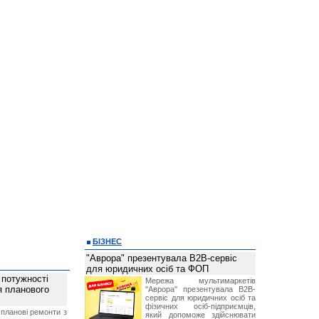
БІЗНЕС
"Аврора" презентувала B2B-сервіс
для юридичних осіб та ФОП
 потужності
Мережа мультимаркетів
ля планового
"Аврора" презентувала B2B-
сервіс для юридичних осіб та
фізичних осіб-підприємців,
планові ремонти з
який допоможе здійснювати