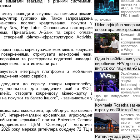
ше вимагали взаємодії з різними системами,
переванта
палива на п
трами.
АЕС, а та
гідроагрега
змогу проводити закупівлі за нижчими цінами:
ГЕС і мобіл
лькулятор гуртових цін. Також запроваджена
установки
ансових послуг: кредитування, покупки у
Uklon офіційно заверш
Buy Now, Pay Later. Фінансовими партнерами
оператора електросамо
ема, ПриватБанк, А-Банк та сервіс оплати
Компанія Uk
 створений фінтех-інфраструктурою Activitis,
з прид
корпоративн
оператора 
тформа надає користувачам можливість керувати
e-Wings з
гривень.
поверненнями, отримувати електронні чеки,
ераціями та реєструвати податкові накладні.
Один із найбільших укр
акупівель і статистика витрат.
виробників FPV-дронів
випуск облігацій на ₴5
анується інтеграція платформи з мобільним
Українс
вадження нових сервісів.
технологі
"Вирій Ін
доєднати до сервісу товари маркетплейсу,
Industries)
аму лояльності для юридичних осіб та ФОП,
випуск облі
номінальну
плейс, створити кобрендову бізнес-картку з
Про це повідомляє агент
 на покупки та багато іншого", - зазначається у
Україна.
Компанія Rozetka зазн
втрат у своїй історії ч
мніканальна екосистема, що об'єднує торговельні
ія", інтернет-магазин epicentrk.ua, агрохолдинг
Rozetka за
прямих збит
робництва керамічної плитки Epicenter Ceramic
свого іс
 підприємство ЦБМ "Осмолода", логістичні
сягають м
к 2026 року мережа ритейлера об'єднує 72 ТЦ в
через удари
Ритейл-угода року: Var