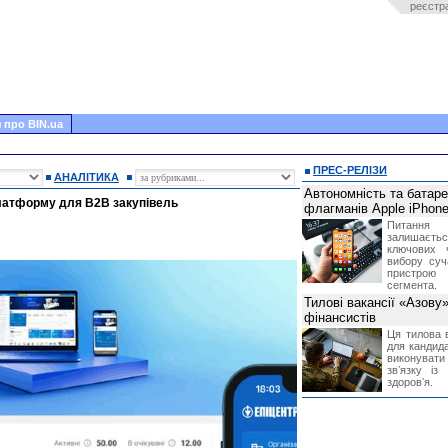
реєстр
 про BIN.ua
ПРЕС-РЕЛІЗИ
АНАЛІТИКА
Автономність та батар
латформу для B2B закупівель
флагманів Apple iPhone
Питання
залишає
ключових 
вибору суч
пристрою
сегмента.
Тилові вакансії «Азову
фінансистів
Ця тилова в
для кандида
виконувати 
звʼязку із
здоровʼя.