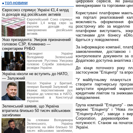
цифрових сервісів, які рані
ТОП-НОВИНИ
менеджерами та торговими цен
Євросоюз спрямує Україні €1,4 млрд
Користувачі платформи мають 
із доходів від російських активів
на порталі реалізований ка
Європейський Союз спрямує
можливість оформлення фін
Україні 1,4 млрд євро за
розстрочку або за моделлю 
рахунок доходів від
заморожених російських
платформи виступають, зокр
активів.
частинами для бізнесу eDilo,
Указ президента: Умєров призначений
йдеться у повідомленні.
головою СЗР, Клименко —
За інформацією компанії, пла
секретарем РНБО
замовленнями, доставкою і 
Президент України
контролювати документи за оп
Володимир Зеленський
Додатково доступна аналітика з
призначив Pустема Умєрова
головою Служби зовнішньої
До кінця поточного року пл
розвідки України.
застосунком "Епіцентр" та впро
Україна ніколи не вступить до НАТО,
— Залужний
"У майбутньому планується 
Посол України у Британії,
створити партнерську прогр
генерал Валерій Залужний не
запустити кредитний маркет
вважає перспективним рух
кредитним лімітом та знижками
України до членства в НАТО,
повідомленні.
визначений в Конституції
України.
Група компаній "Епіцентр" - о
Зеленський заявив, що Україна
мережі "Епіцентр" і "Нова лін
втратила близько 50 тисяч військових
"Епіцентр-Агро", заводи з ви
загиблими
Corporation, деревообробне
За словами Володимира
потужності. Станом на почато
Зеленського, Україна
Україні.
втратила на війні близько 50
тисяч військових загиблими,