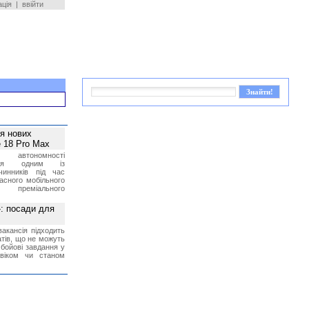
ація
|
ввійти
ея нових
 18 Pro Max
 автономності
ться одним із
чинників під час
асного мобільного
 преміального
»: посади для
акансія підходить
тів, що не можуть
бойові завдання у
 віком чи станом