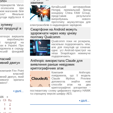
Коло»
хвилини
ермаркетів Varus
Китайський автовиробник
 оголосила про
Hongqi, преміальний бренд
ежі магазинів біля
концерну China FAW Group,
ло". Фінальне
представив результати
угоди відбулося 4
випробувань нового
прототипу акумулятора для
 зупинку
електромобілів із надшвидкою зарядкою.
ої продукції в
Смартфони на Android можуть
здорожчати через нову цінову
errexpo вирішила
політику Qualcomm
и виробництво
Qualcomm поки не розкрила,
ної продукції на
наскільки подорожчають чіпи,
ах в Україні. Про
але для покупців це означає
відомила в середу
одне: усі Android-пристрої на
ській фондовій
чіпах Snapdragon неминуче
подорожчають.
власний
Anthropic використала Claude для
тивний двигун
виявлення раніше невідомих
криптографічних атак
компанія Fire Point
Компанія Anthropic
ила власний
повідомила, що її модель
вний двигун, який
Claude Mythos Preview
имати крилата
допомогла знайти нові
мінго".
способи атак на два
криптографічні алгоритми -
постквантову схему цифрового підпису HAWK
•
далі...
та спрощену версію шифру AES.
026 »
т
Сб
Нд
•
далі...
1
2
7
8
9