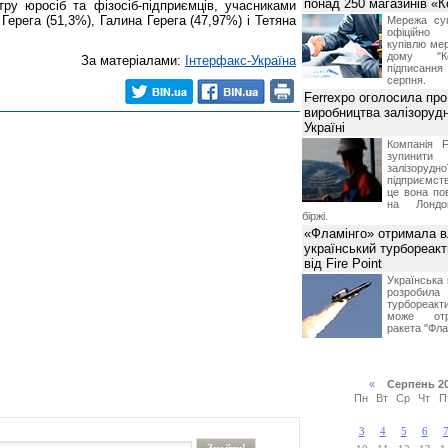
понад 250 магазинів «
у юросіб та фізосіб-підприємців, учасниками
Герега (51,3%), Галина Герега (47,97%) і Тетяна
Мережа суп
офіційно
купівлю мер
дому "Ко
За матеріалами:
Інтерфакс-Україна
підписання 
серпня.
Ferrexpo оголосила про
виробництва залізорудн
Україні
Компанія F
зупинит
залізоруд
підприємств
це вона по
на Лондон
біржі.
«Фламінго» отримала 
український турбореак
від Fire Point
Українська 
розроб
турбореакти
може отр
ракета "Фла
«
Серпень 2
Пн
Вт
Ср
Чт
П
3
4
5
6