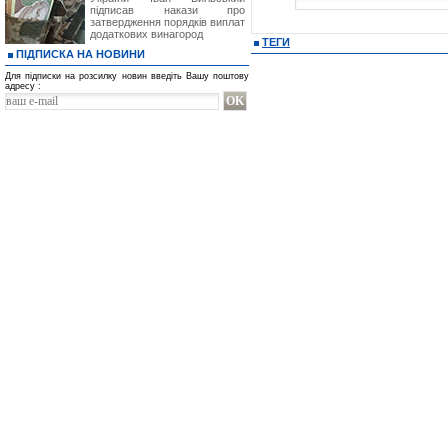
підписав накази про
затвердження порядків виплат
додаткових винагород
ТЕГИ
ПІДПИСКА НА НОВИНИ
Для підписки на розсилку новин введіть Вашу поштову
адресу :