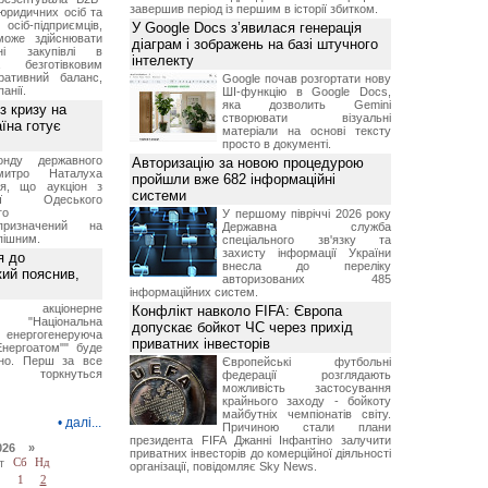
завершив період із першим в історії збитком.
юридичних осіб та
сіб-підприємців,
У Google Docs з’явилася генерація
може здійснювати
діаграм і зображень на базі штучного
вні закупівлі в
інтелекту
безготівковим
ративний баланс,
Google почав розгортати нову
анії.
ШІ-функцію в Google Docs,
яка дозволить Gemini
з кризу на
створювати візуальні
їна готує
матеріали на основі тексту
просто в документі.
нду державного
Авторизацію за новою процедурою
итро Наталуха
пройшли вже 682 інформаційні
ся, що аукціон з
системи
ації Одеського
го
У першому півріччі 2026 року
призначений на
Державна служба
пішним.
спеціального зв'язку та
захисту інформації України
я до
внесла до переліку
кий пояснив,
авторизованих 485
інформаційних систем.
е акціонерне
Конфлікт навколо FIFA: Європа
о "Національна
допускає бойкот ЧС через прихід
нергогенеруюча
приватних інвесторів
Енергоатом"" буде
но. Перш за все
Європейські футбольні
торкнуться
федерації розглядають
можливість застосування
крайнього заходу - бойкоту
майбутніх чемпіонатів світу.
•
далі...
Причиною стали плани
президента FIFA Джанні Інфантіно залучити
026 »
приватних інвесторів до комерційної діяльності
т
Сб
Нд
організації, повідомляє Sky News.
1
2