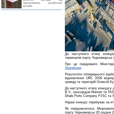
заморожених російських
активів.
До наступного етапу конкур
терміналів порту Чорноморськ 
Про це повідомило Міністер
Укрінформ
.
Результати попереднього відбо
відновлення URC 2026 віцепре
громад та територій Олексій Ку
До наступного етапу конкурсу 
B.V., консорціум Mariner та TAS
Dhabi Ports Company PJSC та S
Наразі конкурс перебуває на ет
Як повідомлялося, Мінрозвитк
порту Чорноморськ 20 грудня 2