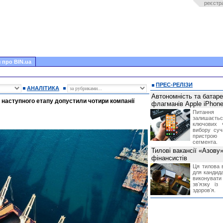
реєстр
 про BIN.ua
ПРЕС-РЕЛІЗИ
АНАЛІТИКА
Автономність та батар
 наступного етапу допустили чотири компанії
флагманів Apple iPhone
Питання
залишає
ключових 
вибору суч
пристрою
сегмента.
Тилові вакансії «Азову
фінансистів
Ця тилова в
для кандида
виконувати 
звʼязку із
здоровʼя.