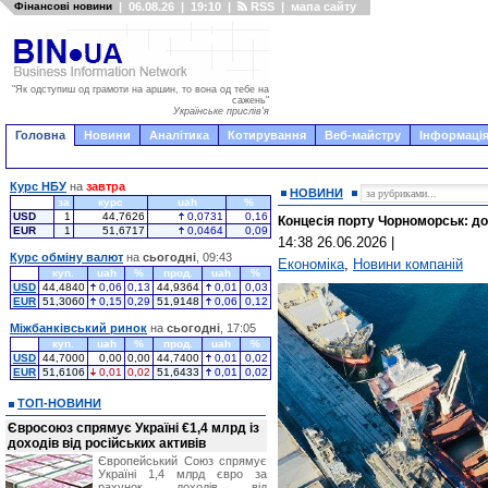
Фінансові новини
|
06.08.26
|
19:10
|
RSS
|
мапа сайту
"Як одступиш од грамоти на аршин, то вона од тебе на
сажень"
Українське прислів'я
Головна
Новини
Аналітика
Котирування
Веб-майстру
Інформація
Курс НБУ
на
завтра
НОВИНИ
за
курс
uah
%
USD
1
44,7626
0,0731
0,16
Концесія порту Чорноморськ: до
EUR
1
51,6717
0,0464
0,09
14:38 26.06.2026
|
Курс обміну валют
на
сьогодні
, 09:43
Економіка
,
Новини компаній
куп.
uah
%
прод.
uah
%
USD
44,4840
0,06
0,13
44,9364
0,01
0,03
EUR
51,3060
0,15
0,29
51,9148
0,06
0,12
Міжбанківський ринок
на
сьогодні
, 17:05
куп.
uah
%
прод.
uah
%
USD
44,7000
0,00
0,00
44,7400
0,01
0,02
EUR
51,6106
0,01
0,02
51,6433
0,01
0,02
ТОП-НОВИНИ
Євросоюз спрямує Україні €1,4 млрд із
доходів від російських активів
Європейський Союз спрямує
Україні 1,4 млрд євро за
рахунок доходів від