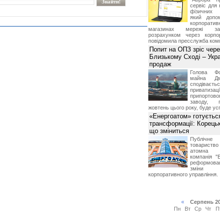
сервіс для 
фізичних о
який допо
корпорати
магазинах мережі за 
розрахунком через корпо
повідомила пресслужба комп
Попит на ОПЗ зріс чере
Близькому Сході – Укра
продаж
Голова Фо
майна Дм
сподіваєть
приватиз
припортово
заводу, 
жовтень цього року, буде ус
«Енергоатом» готуєтьс
трансформації: Корець
що зміниться
Публічн
товариств
атомна е
компанія "
реформова
зміни 
корпоративного управління.
«
Серпень 2
Пн
Вт
Ср
Чт
П