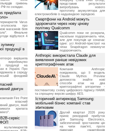
концерну China FAW Group,
ільярдів гривень
представив результати
 РФ по складах.
випробувань нового
прототипу акумулятора для
us придбала
електромобілів із надшвидкою зарядкою.
Коло»
Смартфони на Android можуть
ермаркетів Varus
здорожчати через нову цінову
 оголосила про
політику Qualcomm
ежі магазинів біля
ло". Фінальне
Qualcomm поки не розкрила,
угоди відбулося 4
наскільки подорожчають чіпи,
але для покупців це означає
одне: усі Android-пристрої на
 зупинку
чіпах Snapdragon неминуче
ої продукції в
подорожчають.
Anthropic використала Claude для
errexpo вирішила
виявлення раніше невідомих
и виробництво
криптографічних атак
ної продукції на
ах в Україні. Про
Компанія Anthropic
відомила в середу
повідомила, що її модель
ській фондовій
Claude Mythos Preview
допомогла знайти нові
способи атак на два
власний
криптографічні алгоритми -
тивний двигун
постквантову схему цифрового підпису HAWK
та спрощену версію шифру AES.
компанія Fire Point
Історичний антирекорд Samsung:
ила власний
мобільний бізнес компанії став
вний двигун, який
збитковим
имати крилата
мінго".
Другий квартал 2026 року
приніс рекордний прибуток
 B2B-сервіс
для Samsung Electronics,
а ФОП
забезпечений зростанням цін
на чипи пам'яті, проте
ультимаркетів
підрозділ смартфонів
резентувала B2B-