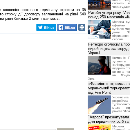
сягають м
через удари
 концесію портового терміналу строком на 35
Ритейл-угода року: Var
ого строку дії договору заплановані на рівні $40
понад 250 магазинів «
на рівні близько 2 млн т вантажів.
Мережа суп
офіційно
купівлю мер
дому "Ко
підписання 
серпня.
Ferrexpo оголосила про
виробництва залізорудн
Україні
Компанія F
зупинит
залізоруд
підприємств
це вона по
на Лондон
біржі.
«Фламінго» отримала 
український турбореак
від Fire Point
Українська 
розроб
турбореакти
може отр
ракета "Фла
"Аврора" презентувала
для юридичних осіб т
Мережа м
"Аврора" п