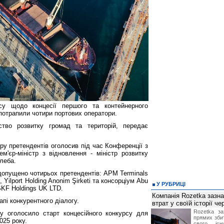
су щодо концесії першого та контейнерного
потрапили чотири портових оператори.
ство розвитку громад та територій, передає
ру претендентів оголосив під час Конференції з
м'єр-міністр з відновлення - міністр розвитку
леба.
допущено чотирьох претендентів: APM Terminals
, Yilport Holding Anonim Şirketi та консорціум Abu
У РУБРИЦІ
KF Holdings UK LTD.
Компанія Rozetka зазн
апі конкурентного діалогу.
втрат у своїй історії ч
Rozetka за
у оголосило старт концесійного конкурсу для
прямих збит
025 року.
свого іс