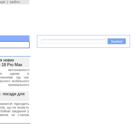
ація
|
ввійти
ея нових
 18 Pro Max
 автономності
ться одним із
чинників під час
асного мобільного
 преміального
»: посади для
акансія підходить
тів, що не можуть
бойові завдання у
 віком чи станом