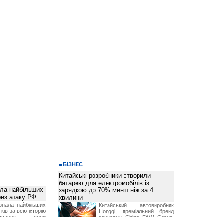
БІЗНЕС
Китайські розробники створили
батарею для електромобілів із
ала найбільших
зарядкою до 70% менш ніж за 4
ерез атаку РФ
хвилини
знала найбільших
Китайський автовиробник
ків за всю історію
Hongqi, преміальний бренд
нування - вони