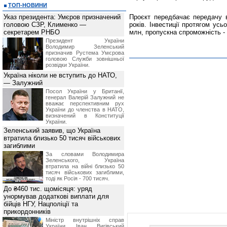
ТОП-НОВИНИ
Указ президента: Умєров призначений
Проєкт передбачає передачу в
головою СЗР, Клименко —
років. Інвестиції протягом усь
секретарем РНБО
млн, пропускна спроможність - 
Президент України
Володимир Зеленський
призначив Pустема Умєрова
головою Служби зовнішньої
розвідки України.
Україна ніколи не вступить до НАТО,
— Залужний
Посол України у Британії,
генерал Валерій Залужний не
вважає перспективним рух
України до членства в НАТО,
визначений в Конституції
України.
Зеленський заявив, що Україна
втратила близько 50 тисяч військових
загиблими
За словами Володимира
Зеленського, Україна
втратила на війні близько 50
тисяч військових загиблими,
тоді як Росія - 700 тисяч.
До ₴460 тис. щомісяця: уряд
унормував додаткові виплати для
бійців НГУ, Нацполіції та
прикордонників
Міністр внутрішніх справ
України Іван Вигівський