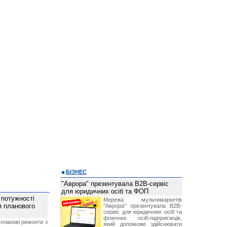
БІЗНЕС
"Аврора" презентувала B2B-сервіс
для юридичних осіб та ФОП
 потужності
Мережа мультимаркетів
ля планового
"Аврора" презентувала B2B-
сервіс для юридичних осіб та
фізичних осіб-підприємців,
планові ремонти з
який допоможе здійснювати