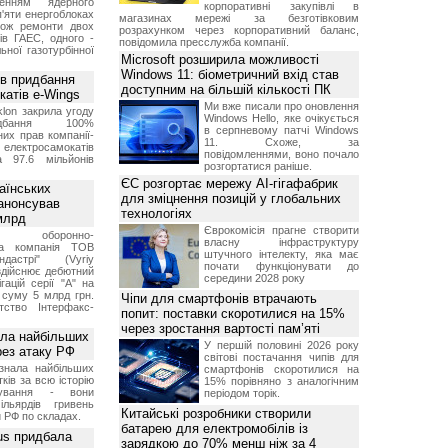
женням ядерного
корпоративні закупівлі в
'яти енергоблоках
магазинах мережі за безготівковим
кож ремонти двох
розрахунком через корпоративний баланс,
тів ГАЕС, одного -
повідомила пресслужба компанії.
ьної газотурбінної
Microsoft розширила можливості
Windows 11: біометричний вхід став
ив придбання
доступним на більшій кількості ПК
катів e-Wings
Ми вже писали про оновлення
lon закрила угоду
Windows Hello, яке очікується
бання 100%
в серпневому патчі Windows
их прав компанії-
11. Схоже, за
електросамокатів
повідомленнями, воно почало
а 97.6 мільйонів
розгортатися раніше.
ЄС розгортає мережу AI-гігафабрик
аїнських
для зміцнення позицій у глобальних
 анонсував
технологіях
 млрд
Єврокомісія прагне створити
ька оборонно-
власну інфраструктуру
чна компанія ТОВ
штучного інтелекту, яка має
дастрі" (Vyriy
почати функціонувати до
 здійснює дебютний
середини 2028 року
гацій серії "А" на
 суму 5 млрд грн.
Чіпи для смартфонів втрачають
ство Інтерфакс-
попит: поставки скоротилися на 15%
через зростання вартості пам’яті
ала найбільших
У першій половині 2026 року
ерез атаку РФ
світові постачання чипів для
знала найбільших
смартфонів скоротилися на
ків за всю історію
15% порівняно з аналогічним
нування - вони
періодом торік.
ільярдів гривень
Китайські розробники створили
 РФ по складах.
батарею для електромобілів із
us придбала
зарядкою до 70% менш ніж за 4