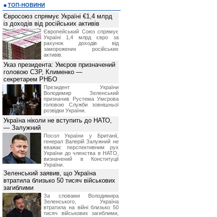
ТОП-НОВИНИ
Євросоюз спрямує Україні €1,4 млрд
із доходів від російських активів
Європейський Союз спрямує
Україні 1,4 млрд євро за
рахунок доходів від
заморожених російських
активів.
Указ президента: Умєров призначений
головою СЗР, Клименко —
секретарем РНБО
Президент України
Володимир Зеленський
призначив Pустема Умєрова
головою Служби зовнішньої
розвідки України.
Україна ніколи не вступить до НАТО,
— Залужний
Посол України у Британії,
генерал Валерій Залужний не
вважає перспективним рух
України до членства в НАТО,
визначений в Конституції
України.
Зеленський заявив, що Україна
втратила близько 50 тисяч військових
загиблими
За словами Володимира
Зеленського, Україна
втратила на війні близько 50
тисяч військових загиблими,