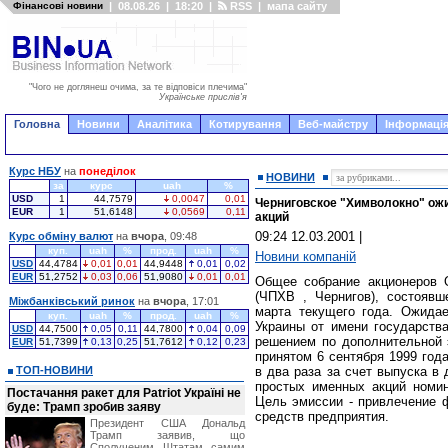
Фінансові новини
|
08.08.26
|
18:20
|
RSS
|
мапа сайту
"Чого не доглянеш очима, за те відповіси плечима"
Українське прислів'я
Головна
Новини
Аналітика
Котирування
Веб-майстру
Інформація
Курс НБУ
на
понеділок
НОВИНИ
за
курс
uah
%
USD
1
44,7579
0,0047
0,01
Черниговское "Химволокно" ож
EUR
1
51,6148
0,0569
0,11
акций
09:24 12.03.2001
|
Курс обміну валют
на
вчора
, 09:48
куп.
uah
%
прод.
uah
%
Новини компаній
USD
44,4784
0,01
0,01
44,9448
0,01
0,02
EUR
51,2752
0,03
0,06
51,9080
0,01
0,01
Общее собрание акционеров 
(ЧПХВ , Чернигов), состояв
Міжбанківський ринок
на
вчора
, 17:01
марта текущего года. Ожидае
куп.
uah
%
прод.
uah
%
Украины от имени государств
USD
44,7500
0,05
0,11
44,7800
0,04
0,09
решением по дополнительной э
EUR
51,7399
0,13
0,25
51,7612
0,12
0,23
принятом 6 сентября 1999 год
ТОП-НОВИНИ
в два раза за счет выпуска в
простых именных акций номин
Постачання ракет для Patriot Україні не
Цель эмиссии - привлечение 
буде: Трамп зробив заяву
средств предприятия.
Президент США Дональд
Трамп заявив, що
Сполученим Штатам самим