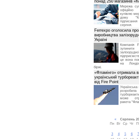
понад 250 магазинів «
Мережа суп
офіційно
купівлю мер
дому "Ко
підписання 
серпня.
Ferrexpo оголосила про
виробництва залізорудн
Україні
Компанія F
зупинит
залізоруд
підприємств
це вона по
на Лондон
біржі.
«Фламінго» отримала 
український турбореак
від Fire Point
Українська 
розроб
турбореакти
може отр
ракета "Фла
«
Серпень 2
Пн
Вт
Ср
Чт
П
3
4
5
6