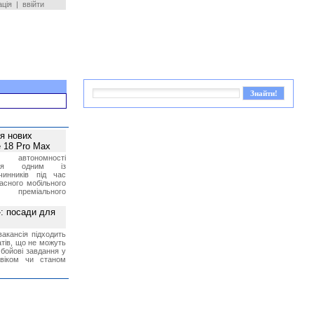
ація
|
ввійти
ея нових
 18 Pro Max
 автономності
ться одним із
чинників під час
асного мобільного
 преміального
»: посади для
акансія підходить
тів, що не можуть
бойові завдання у
 віком чи станом