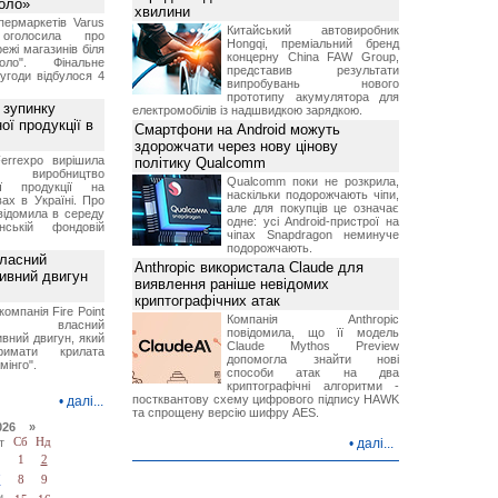
Коло»
хвилини
ермаркетів Varus
Китайський автовиробник
 оголосила про
Hongqi, преміальний бренд
ежі магазинів біля
концерну China FAW Group,
ло". Фінальне
представив результати
угоди відбулося 4
випробувань нового
прототипу акумулятора для
 зупинку
електромобілів із надшвидкою зарядкою.
ої продукції в
Смартфони на Android можуть
здорожчати через нову цінову
errexpo вирішила
політику Qualcomm
и виробництво
Qualcomm поки не розкрила,
ної продукції на
наскільки подорожчають чіпи,
ах в Україні. Про
але для покупців це означає
відомила в середу
одне: усі Android-пристрої на
ській фондовій
чіпах Snapdragon неминуче
подорожчають.
власний
Anthropic використала Claude для
тивний двигун
виявлення раніше невідомих
криптографічних атак
компанія Fire Point
Компанія Anthropic
ила власний
повідомила, що її модель
вний двигун, який
Claude Mythos Preview
имати крилата
допомогла знайти нові
мінго".
способи атак на два
криптографічні алгоритми -
постквантову схему цифрового підпису HAWK
•
далі...
та спрощену версію шифру AES.
026 »
т
Сб
Нд
•
далі...
1
2
7
8
9