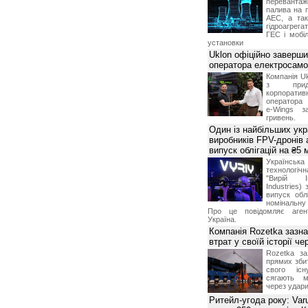
переванта
палива на п
АЕС, а та
гідроагрега
ГЕС і мобіл
установки
Uklon офіційно заверш
оператора електросамо
Компанія Uk
з прид
корпоративн
оператора 
e-Wings з
гривень.
Один із найбільших укр
виробників FPV-дронів
випуск облігацій на ₴5
Українс
технологі
"Вирій Ін
Industries)
випуск облі
номінальну
Про це повідомляє агент
Україна.
Компанія Rozetka зазн
втрат у своїй історії ч
Rozetka за
прямих збит
свого іс
сягають м
через удари
Ритейл-угода року: Var