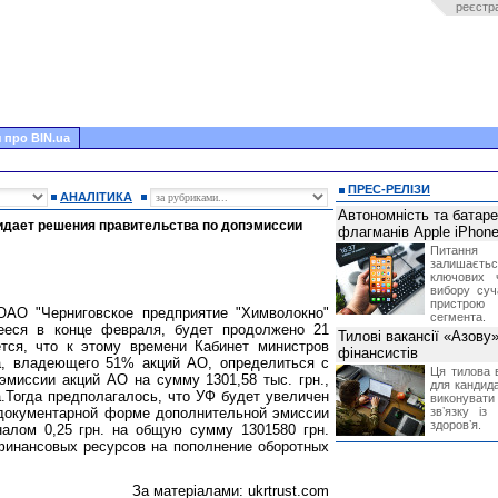
реєстр
 про BIN.ua
ПРЕС-РЕЛІЗИ
АНАЛІТИКА
Автономність та батар
идает решения правительства по допэмиссии
флагманів Apple iPhone
Питання
залишає
ключових 
вибору суч
пристрою
ОАО "Черниговское предприятие "Химволокно"
сегмента.
шееся в конце февраля, будет продолжено 21
Тилові вакансії «Азову
тся, что к этому времени Кабинет министров
фінансистів
а, владеющего 51% акций АО, определиться с
Ця тилова в
миссии акций АО на сумму 1301,58 тыс. грн.,
для кандида
а.Тогда предполагалось, что УФ будет увеличен
виконувати 
 документарной форме дополнительной эмиссии
звʼязку із
здоровʼя.
алом 0,25 грн. на общую сумму 1301580 грн.
финансовых ресурсов на пополнение оборотных
За матеріалами: ukrtrust.com