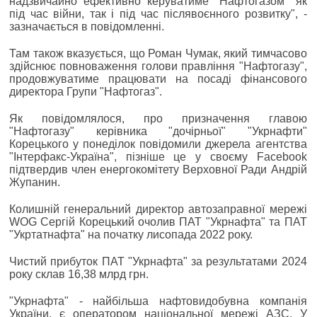
надзвичайно ефективно керуватиме "Нафтогазом" як
під час війни, так і під час післявоєнного розвитку", -
зазначається в повідомленні.
Там також вказується, що Роман Чумак, який тимчасово
здійснює повноваження голови правління "Нафтогазу",
продовжуватиме працювати на посаді фінансового
директора Групи "Нафтогаз".
Як повідомлялося, про призначення главою
"Нафтогазу" керівника "дочірньої" "Укрнафти"
Корецького у понеділок повідомили джерела агентства
"Інтерфакс-Україна", пізніше це у своєму Facebook
підтвердив член енергокомітету Верховної Ради Андрій
Жупанин.
Колишній генеральний директор автозаправної мережі
WOG Сергій Корецький очолив ПАТ "Укрнафта" та ПАТ
"Укртатнафта" на початку лисопада 2022 року.
Чистий прибуток ПАТ "Укрнафта" за результатами 2024
року склав 16,38 млрд грн.
"Укрнафта" - найбільша нафтовидобувна компанія
України, є оператором національної мережі АЗС. У