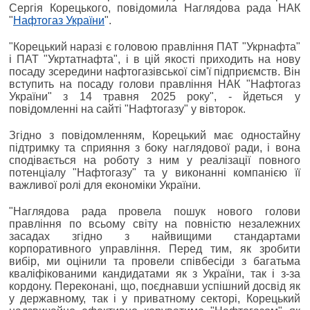
Сергія Корецького, повідомила Наглядова рада НАК
"
Нафтогаз України
".
"Корецький наразі є головою правління ПАТ "Укрнафта"
і ПАТ "Укртатнафта", і в цій якості приходить на нову
посаду зсередини нафтогазівської сім'ї підприємств. Він
вступить на посаду голови правління НАК "Нафтогаз
України" з 14 травня 2025 року", - йдеться у
повідомленні на сайті "Нафтогазу" у вівторок.
Згідно з повідомленням, Корецький має одностайну
підтримку та сприяння з боку наглядової ради, і вона
сподівається на роботу з ним у реалізації повного
потенціалу "Нафтогазу" та у виконанні компанією її
важливої ролі для економіки України.
"Наглядова рада провела пошук нового голови
правління по всьому світу на повністю незалежних
засадах згідно з найвищими стандартами
корпоративного управління. Перед тим, як зробити
вибір, ми оцінили та провели співбесіди з багатьма
кваліфікованими кандидатами як з України, так і з-за
кордону. Переконані, що, поєднавши успішний досвід як
у державному, так і у приватному секторі, Корецький