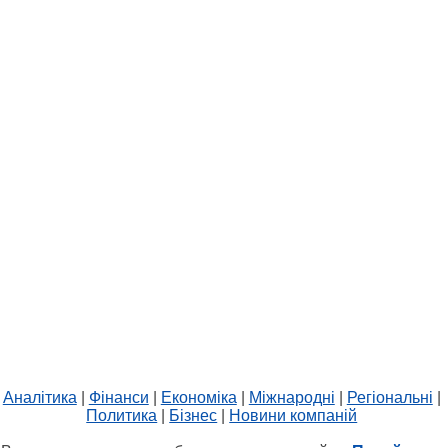
Аналітика
|
Фінанси
|
Економіка
|
Міжнародні
|
Регіональні
|
Политика
|
Бізнес
|
Новини компаній