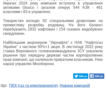
березні 2024 року компанія вступила в управління
активами Glusco і загалом оперує 544 АЗК - 461
власними і 83 в управлінні.
Товариство володіє 92 спеціальними дозволами на
промислову розробку родовищ. На його балансі
перебувають 1832 нафтових і 154 газових видобувних
свердловин.
Найбільшим акціонером "Укрнафти" є НАК "Нафтогаз
України" з часткою 50%+1 акція. В листопаді 2022 року
ставка Верховного головнокомандувача ЗСУ ухвалила
рішення про передачу державі частки корпоративних
прав компанії, що належали приватним власникам. Нею
наразі управляє Міноборони.
Ще:
ПЕК (газ та електроенергія)
,
Новини компаній