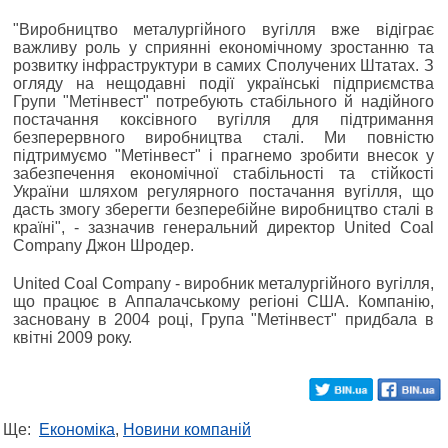
"Виробництво металургійного вугілля вже відіграє
важливу роль у сприянні економічному зростанню та
розвитку інфраструктури в самих Сполучених Штатах. З
огляду на нещодавні події українські підприємства
Групи "Метінвест" потребують стабільного й надійного
постачання коксівного вугілля для підтримання
безперервного виробництва сталі. Ми повністю
підтримуємо "Метінвест" і прагнемо зробити внесок у
забезпечення економічної стабільності та стійкості
України шляхом регулярного постачання вугілля, що
дасть змогу зберегти безперебійне виробництво сталі в
країні", - зазначив генеральний директор United Coal
Company Джон Шродер.
United Coal Company - виробник металургійного вугілля,
що працює в Аппалачському регіоні США. Компанію,
засновану в 2004 році, Група "Метінвест" придбала в
квітні 2009 року.
Ще:
Економіка
,
Новини компаній