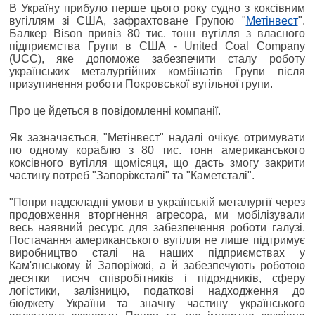
В Україну прибуло перше цього року судно з коксівним
вугіллям зі США, зафрахтоване Групою "
Метінвест
".
Балкер Bison привіз 80 тис. тонн вугілля з власного
підприємства Групи в США - United Coal Company
(UCC), яке допоможе забезпечити сталу роботу
українських металургійних комбінатів Групи після
призупинення роботи Покровської вугільної групи.
Про це йдеться в повідомленні компанії.
Як зазначається, "Метінвест" надалі очікує отримувати
по одному кораблю з 80 тис. тонн американського
коксівного вугілля щомісяця, що дасть змогу закрити
частину потреб "Запоріжсталі" та "Каметсталі".
"Попри надскладні умови в українській металургії через
продовження вторгнення агресора, ми мобілізували
весь наявний ресурс для забезпечення роботи галузі.
Постачання американського вугілля не лише підтримує
виробництво сталі на наших підприємствах у
Кам'янському й Запоріжжі, а й забезпечують роботою
десятки тисяч співробітників і підрядників, сферу
логістики, залізницю, податкові надходження до
бюджету України та значну частину українського