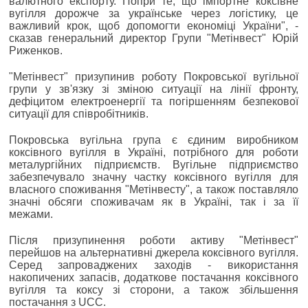
валютного експорту. Попри те, що імпортне коксівне
вугілля дорожче за українське через логістику, це
важливий крок, щоб допомогти економіці України", -
сказав генеральний директор Групи "Метінвест" Юрій
Риженков.
"Метінвест" призупинив роботу Покровської вугільної
групи у зв'язку зі зміною ситуації на лінії фронту,
дефіцитом електроенергії та погіршенням безпекової
ситуації для співробітників.
Покровська вугільна група є єдиним виробником
коксівного вугілля в Україні, потрібного для роботи
металургійних підприємств. Вугільне підприємство
забезпечувало значну частку коксівного вугілля для
власного споживання "Метінвесту", а також поставляло
значні обсяги споживачам як в Україні, так і за її
межами.
Після призупинення роботи активу "Метінвест"
перейшов на альтернативні джерела коксівного вугілля.
Серед запроваджених заходів - використання
накопичених запасів, додаткове постачання коксівного
вугілля та коксу зі сторони, а також збільшення
постачання з UCC.