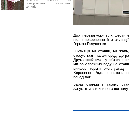
заморожених російських
активів.
Для перезапуску всіх шести 
після повернення її з окупаці
Герман Галущенко.
"Ситуація на станції, на жаль
стосується насамперед дегра
Друга проблема - у зв'язку з 
ми забезпечимо воду на станці
вийшов термін експлуатації 
Верховної Ради з питань ен
понеділок.
Зараз станція в такому ста
запустити з технічного погляду.