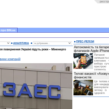
реєстр
 про BIN.ua
ПРЕС-РЕЛІЗИ
АНАЛІТИКА
Автономність та батар
я повернення Україні підуть роки – Міненерго
флагманів Apple iPhone
Питання
залишає
вини компаній
ключових 
вибору суч
пристрою
сегмента.
Тилові вакансії «Азову
фінансистів
Ця тилова в
для кандида
виконувати 
звʼязку із
здоровʼя.