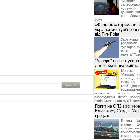
зупинит
залізоруд
підприємств
це вона по
на Лондон
біржі.
«Фламінго» отримала 
український турбореак
від Fire Point
Українська 
розроб
турбореакти
може отр
ракета "Фла
"Аврора" презентувала
для юридичних осіб т
Мережа м
"Аврора" п
сервіс для 
фізичних о
який допо
корпорати
магазинах мережі за 
розрахунком через корпо
повідомила пресслужба комп
Попит на ОПЗ зріс чере
Близькому Сході – Укра
продаж
Голова Фо
майна Дм
сподіваєть
приватиз
припортово
заводу, 