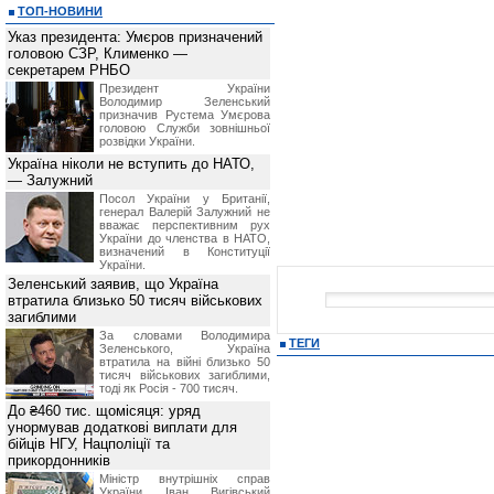
ТОП-НОВИНИ
Указ президента: Умєров призначений
головою СЗР, Клименко —
секретарем РНБО
Президент України
Володимир Зеленський
призначив Pустема Умєрова
головою Служби зовнішньої
розвідки України.
Україна ніколи не вступить до НАТО,
— Залужний
Посол України у Британії,
генерал Валерій Залужний не
вважає перспективним рух
України до членства в НАТО,
визначений в Конституції
України.
Зеленський заявив, що Україна
втратила близько 50 тисяч військових
загиблими
За словами Володимира
ТЕГИ
Зеленського, Україна
втратила на війні близько 50
тисяч військових загиблими,
тоді як Росія - 700 тисяч.
До ₴460 тис. щомісяця: уряд
унормував додаткові виплати для
бійців НГУ, Нацполіції та
прикордонників
Міністр внутрішніх справ
України Іван Вигівський