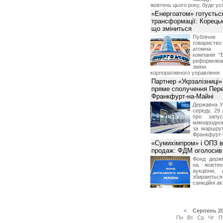
жовтень цього року, буде ус
«Енергоатом» готуєтьс
трансформації: Корець
що зміниться
Публічн
товариств
атомна е
компанія "
реформова
зміни 
корпоративного управління.
Партнер «Укрзалізниці»
пряме сполучення Пер
Франкфурт-на-Майні
Державна Ук
середу, 29 
про запу
міжнародно
за маршру
Франкфурт-
«Сумихімпром» і ОПЗ в
продаж: ФДМ оголосив 
Фонд держ
на жовтен
аукціони,
збирають
санкційні ак
«
Серпень 2
Пн
Вт
Ср
Чт
П