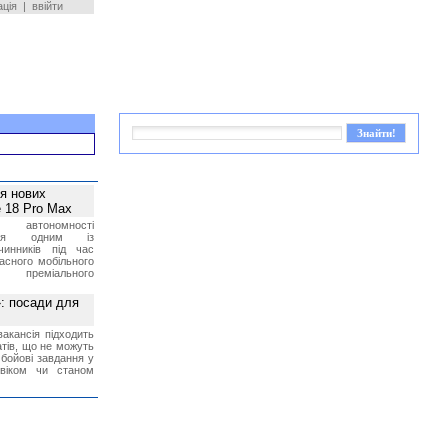
ація
|
ввійти
ея нових
 18 Pro Max
 автономності
ться одним із
чинників під час
асного мобільного
 преміального
»: посади для
акансія підходить
тів, що не можуть
бойові завдання у
 віком чи станом