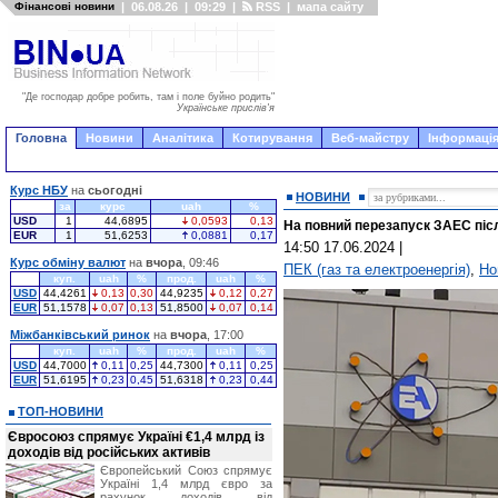
Фінансові новини
|
06.08.26
|
09:29
|
RSS
|
мапа сайту
"Де господар добре робить, там і поле буйно родить"
Українське прислів'я
Головна
Новини
Аналітика
Котирування
Веб-майстру
Інформація
Курс НБУ
на
сьогодні
НОВИНИ
за
курс
uah
%
USD
1
44,6895
0,0593
0,13
На повний перезапуск ЗАЕС післ
EUR
1
51,6253
0,0881
0,17
14:50 17.06.2024
|
Курс обміну валют
на
вчора
, 09:46
ПЕК (газ та електроенергія)
,
Но
куп.
uah
%
прод.
uah
%
USD
44,4261
0,13
0,30
44,9235
0,12
0,27
EUR
51,1578
0,07
0,13
51,8500
0,07
0,14
Міжбанківський ринок
на
вчора
, 17:00
куп.
uah
%
прод.
uah
%
USD
44,7000
0,11
0,25
44,7300
0,11
0,25
EUR
51,6195
0,23
0,45
51,6318
0,23
0,44
ТОП-НОВИНИ
Євросоюз спрямує Україні €1,4 млрд із
доходів від російських активів
Європейський Союз спрямує
Україні 1,4 млрд євро за
рахунок доходів від