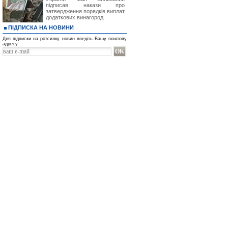
підписав накази про
затвердження порядків виплат
додаткових винагород
ПІДПИСКА НА НОВИНИ
Для підписки на розсилку новин введіть Вашу поштову
адресу :