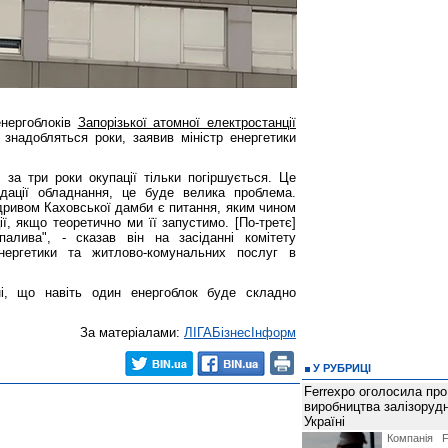
енергоблоків
Запорізької атомної електростанції
ї знадобляться роки, заявив міністр енергетики
, за три роки окупації тільки погіршується. Це
дації обладнання, це буде велика проблема.
підривом Каховської дамби є питання, яким чином
ї, якщо теоретично ми її запустимо. [По-третє]
палива", - сказав він на засіданні комітету
ергетики та житлово-комунальних послуг в
ні, що навіть один енергоблок буде складно
За матеріалами:
ЛIГАБiзнесIнформ
У РУБРИЦІ
Ferrexpo оголосила про
виробництва залізорудн
Україні
Компанія F