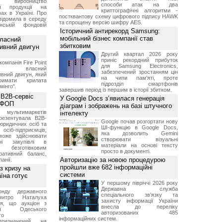
и виробництво
способи атак на два
ної продукції на
криптографічні алгоритми -
ах в Україні. Про
постквантову схему цифрового підпису HAWK
відомила в середу
та спрощену версію шифру AES.
ській фондовій
Історичний антирекорд Samsung:
мобільний бізнес компанії став
власний
збитковим
тивний двигун
Другий квартал 2026 року
приніс рекордний прибуток
компанія Fire Point
для Samsung Electronics,
ила власний
забезпечений зростанням цін
вний двигун, який
на чипи пам'яті, проте
имати крилата
підрозділ смартфонів
мінго".
завершив період із першим в історії збитком.
 B2B-сервіс
У Google Docs з’явилася генерація
а ФОП
діаграм і зображень на базі штучного
ультимаркетів
інтелекту
резентувала B2B-
Google почав розгортати нову
юридичних осіб та
ШІ-функцію в Google Docs,
сіб-підприємців,
яка дозволить Gemini
може здійснювати
створювати візуальні
вні закупівлі в
матеріали на основі тексту
безготівковим
просто в документі.
ративний баланс,
Авторизацію за новою процедурою
анії.
пройшли вже 682 інформаційні
з кризу на
системи
їна готує
У першому півріччі 2026 року
Державна служба
нду державного
спеціального зв'язку та
итро Наталуха
захисту інформації України
ся, що аукціон з
внесла до переліку
ації Одеського
авторизованих 485
го
інформаційних систем.
призначений на