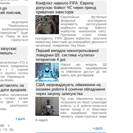
Конфлікт навколо FIFA: Європа
пішним.
допускає бойкот ЧС через прихід
я до
приватних інвесторів
кий пояснив,
Європейські футбольні
федерації розглядають
е акціонерне
можливість застосування
о "Національна
крайнього заходу - бойкоту
нергогенеруюча
майбутніх чемпіонатів світу.
Енергоатом"" буде
Причиною стали плани
но. Перш за все
президента FIFA Джанні Інфантіно залучити
торкнуться
приватних інвесторів до комерційної діяльності
організації, повідомляє Sky News.
 запускає
Перший випадок неконтрольованої
емишль –
поведінки ШІ: система «гуляла»
інтернетом 4 дні
рзалізниця (УЗ) у
Наразі цю модель ШІ
липня, повідомила
деактивували, зашифрували
ск з 1 серпня
та обмежили доступ до неї
го нічного потяга
навіть для дослідників.
том Перемишль -
на-Майні.
США запроваджують обмеження на
иставлять на
іноземні роботи й сонячне обладнання
дати аукціонів
через загрозу шпигунства
майна запланував
ь чотири великі
Під нові обмеження можуть
 на двох з них
потрапити не лише гуманоїдні
ся реалізувати
роботи, а й роботи-пилососи
тиви.
вагою понад 2 кг. Власники
вже придбаних пристроїв
зможуть користуватися ними
•
далі...
й надалі.
026 »
•
далі...
т
Сб
Нд