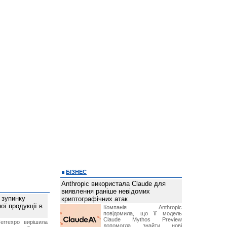
БІЗНЕС
Anthropic використала Claude для
виявлення раніше невідомих
 зупинку
криптографічних атак
ої продукції в
Компанія Anthropic
повідомила, що її модель
Claude Mythos Preview
errexpo вирішила
допомогла знайти нові