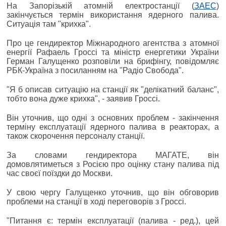
На Запорізькій атомній електростанції (
ЗАЕС
)
закінчується термін використання ядерного палива.
Ситуація там "крихка".
Про це гендиректор Міжнародного агентства з атомної
енергії Рафаель Гроссі та міністр енергетики України
Герман Галущенко розповіли на брифінгу, повідомляє
РБК-Україна з посиланням на "Радіо Свобода".
"Я б описав ситуацію на станції як "делікатний баланс",
тобто вона дуже крихка", - заявив Гроссі.
Він уточнив, що одні з основних проблем - закінчення
терміну експлуатації ядерного палива в реакторах, а
також скорочення персоналу станції.
За словами гендиректора МАГАТЕ, він
домовлятиметься з Росією про оцінку стану палива під
час своєї поїздки до Москви.
У свою чергу Галущенко уточнив, що він обговорив
проблеми на станції в ході переговорів з Гроссі.
"Питання є: термін експлуатації (палива - ред.), цей