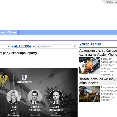
реєстр
 про BIN.ua
ПРЕС-РЕЛІЗИ
АНАЛІТИКА
Автономність та батар
ої ради Укроборонпрому
флагманів Apple iPhone
Питання
залишає
ключових 
вибору суч
пристрою
сегмента.
Тилові вакансії «Азову
фінансистів
Ця тилова в
для кандида
виконувати 
звʼязку із
здоровʼя.