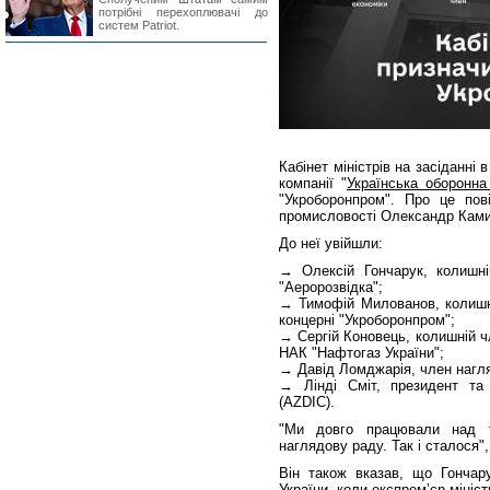
потрібні перехоплювачі до
систем Patriot.
Кабінет міністрів на засіданні
компанії "
Українська оборонна
"Укроборонпром". Про це пові
промисловості Олександр Ками
До неї увійшли:
→ Олексій Гончарук, колишній
"Аеророзвідка";
→ Тимофій Милованов, колишні
концерні "Укроборонпром";
→ Сергій Коновець, колишній ч
НАК "Нафтогаз України";
→ Давід Ломджарія, член нагля
→ Лінді Сміт, президент та
(AZDIC).
"Ми довго працювали над 
наглядову раду. Так і сталося",
Він також вказав, що Гончару
України, коли експремʼєр-мініс