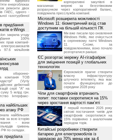
женням ядерного
корпоративні закупівлі в
'яти енергоблоках
магазинах мережі за безготівковим
кож ремонти двох
розрахунком через корпоративний баланс,
тів ГАЕС, одного -
повідомила пресслужба компанії.
ьної газотурбінної
Microsoft розширила можливості
Windows 11: біометричний вхід став
ив придбання
доступним на більшій кількості ПК
катів e-Wings
Ми вже писали про оновлення
lon закрила угоду
Windows Hello, яке очікується
бання 100%
в серпневому патчі Windows
их прав компанії-
11. Схоже, за
електросамокатів
повідомленнями, воно почало
а 97.6 мільйонів
розгортатися раніше.
ЄС розгортає мережу AI-гігафабрик
аїнських
для зміцнення позицій у глобальних
 анонсував
технологіях
 млрд
Єврокомісія прагне створити
ька оборонно-
власну інфраструктуру
чна компанія ТОВ
штучного інтелекту, яка має
дастрі" (Vyriy
почати функціонувати до
 здійснює дебютний
середини 2028 року
гацій серії "А" на
 суму 5 млрд грн.
Чіпи для смартфонів втрачають
ство Інтерфакс-
попит: поставки скоротилися на 15%
через зростання вартості пам’яті
ала найбільших
У першій половині 2026 року
ерез атаку РФ
світові постачання чипів для
знала найбільших
смартфонів скоротилися на
ків за всю історію
15% порівняно з аналогічним
нування - вони
періодом торік.
ільярдів гривень
Китайські розробники створили
 РФ по складах.
батарею для електромобілів із
us придбала
зарядкою до 70% менш ніж за 4