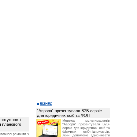
БІЗНЕС
"Аврора" презентувала B2B-сервіс
для юридичних осіб та ФОП
 потужності
Мережа мультимаркетів
ля планового
"Аврора" презентувала B2B-
сервіс для юридичних осіб та
фізичних осіб-підприємців,
планові ремонти з
який допоможе здійснювати