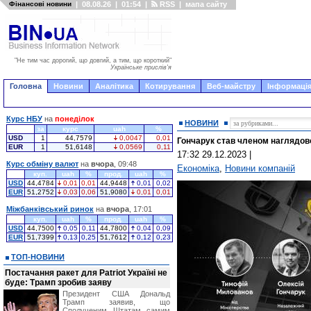
Фінансові новини
|
08.08.26
|
01:54
|
RSS
|
мапа сайту
"Не тим час дорогий, що довгий, а тим, що короткий"
Українське прислів'я
Головна
Новини
Аналітика
Котирування
Веб-майстру
Інформація
Курс НБУ
на
понеділок
НОВИНИ
за
курс
uah
%
USD
1
44,7579
0,0047
0,01
Гончарук став членом наглядов
EUR
1
51,6148
0,0569
0,11
17:32 29.12.2023
|
Курс обміну валют
на
вчора
, 09:48
Економіка
,
Новини компаній
куп.
uah
%
прод.
uah
%
USD
44,4784
0,01
0,01
44,9448
0,01
0,02
EUR
51,2752
0,03
0,06
51,9080
0,01
0,01
Міжбанківський ринок
на
вчора
, 17:01
куп.
uah
%
прод.
uah
%
USD
44,7500
0,05
0,11
44,7800
0,04
0,09
EUR
51,7399
0,13
0,25
51,7612
0,12
0,23
ТОП-НОВИНИ
Постачання ракет для Patriot Україні не
буде: Трамп зробив заяву
Президент США Дональд
Трамп заявив, що
Сполученим Штатам самим