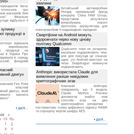
Коло»
хвилини
ермаркетів Varus
Китайський автовиробник
 оголосила про
Hongqi, преміальний бренд
ежі магазинів біля
концерну China FAW Group,
ло". Фінальне
представив результати
угоди відбулося 4
випробувань нового
прототипу акумулятора для
 зупинку
електромобілів із надшвидкою зарядкою.
ої продукції в
Смартфони на Android можуть
здорожчати через нову цінову
errexpo вирішила
політику Qualcomm
и виробництво
Qualcomm поки не розкрила,
ної продукції на
наскільки подорожчають чіпи,
ах в Україні. Про
але для покупців це означає
відомила в середу
одне: усі Android-пристрої на
ській фондовій
чіпах Snapdragon неминуче
подорожчають.
власний
Anthropic використала Claude для
тивний двигун
виявлення раніше невідомих
криптографічних атак
компанія Fire Point
Компанія Anthropic
ила власний
повідомила, що її модель
вний двигун, який
Claude Mythos Preview
имати крилата
допомогла знайти нові
мінго".
способи атак на два
криптографічні алгоритми -
постквантову схему цифрового підпису HAWK
•
далі...
та спрощену версію шифру AES.
026 »
т
Сб
Нд
•
далі...
1
2
7
8
9