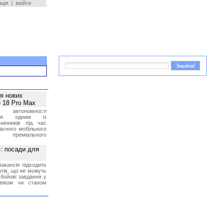
ація
|
ввійти
ея нових
 18 Pro Max
 автономності
ться одним із
чинників під час
асного мобільного
 преміального
»: посади для
акансія підходить
тів, що не можуть
бойові завдання у
 віком чи станом