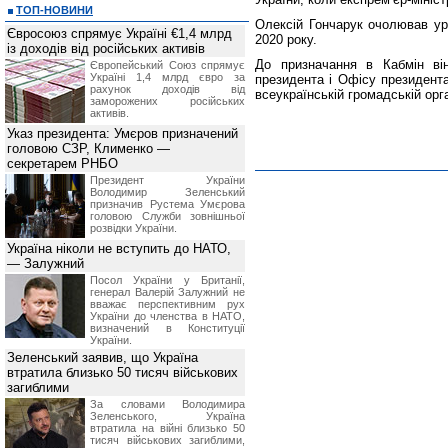
ТОП-НОВИНИ
Олексій Гончарук очолював ур
Євросоюз спрямує Україні €1,4 млрд
2020 року.
із доходів від російських активів
До призначання в Кабмін він
Європейський Союз спрямує
Україні 1,4 млрд євро за
президента і Офісу президента
рахунок доходів від
всеукраїнській громадській орг
заморожених російських
активів.
Указ президента: Умєров призначений
головою СЗР, Клименко —
секретарем РНБО
Президент України
Володимир Зеленський
призначив Pустема Умєрова
головою Служби зовнішньої
розвідки України.
Україна ніколи не вступить до НАТО,
— Залужний
Посол України у Британії,
генерал Валерій Залужний не
вважає перспективним рух
України до членства в НАТО,
визначений в Конституції
України.
Зеленський заявив, що Україна
втратила близько 50 тисяч військових
загиблими
За словами Володимира
Зеленського, Україна
втратила на війні близько 50
тисяч військових загиблими,