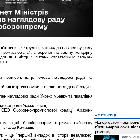
 в п'ятницю, 29 грудня, затвердив наглядову раду
 промисловість
", створеної на заміну концерну
домив міністр з питань стратегічних галузей
шін.
 прем'єр-міністр, голова наглядової ради ГО
й міністр економіки, голова наглядової ради в
лен наглядової ради Укрексімбанку та правління
дової ради Укрзалізниці;
 СЕО Оборонно-промислової коаліції Аризони
У РУБРИЦІ
«Енергоатом» відновив
тим, щоб Укроборонпром отримав найкращу
п’яти енергоблоків піс
 - вказав Камишін.
ремонту
к - це "перший випадок в історії незалежної
Завершено 
тр повертається працювати на державу".