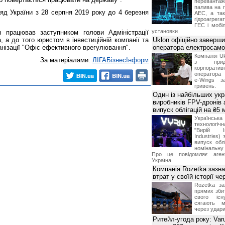
переванта
палива на п
яд України з 28 серпня 2019 року до 4 березня
АЕС, а та
гідроагрега
ГЕС і мобіл
установки
 працював заступником голови Адміністрації
, а до того юристом в інвестиційній компанії та
Uklon офіційно заверш
анізації "Офіс ефективного врегулювання".
оператора електросамо
Компанія Uk
За матеріалами:
ЛIГАБiзнесIнформ
з прид
корпоративн
оператора 
e-Wings з
гривень.
Один із найбільших укр
виробників FPV-дронів
випуск облігацій на ₴5
Українс
технологі
"Вирій Ін
Industries)
випуск облі
номінальну
Про це повідомляє агент
Україна.
Компанія Rozetka зазн
втрат у своїй історії ч
Rozetka за
прямих збит
свого іс
сягають м
через удари
Ритейл-угода року: Var