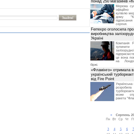
понад 250 магазинів «
Мережа суп
офіційно
купівлю мер
дому "Ко
підписання 
серпня.
Ferrexpo оголосила про
виробництва залізорудн
Україні
Компанія F
зупинит
залізоруд
підприємств
це вона по
на Лондон
біржі.
«Фламінго» отримала 
український турбореак
від Fire Point
Українська 
розроб
турбореакти
може отр
ракета "Фла
«
Серпень 2
Пн
Вт
Ср
Чт
П
3
4
5
6