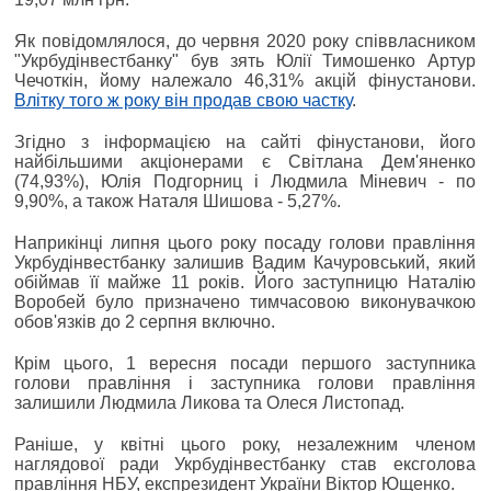
Як повідомлялося, до червня 2020 року співвласником
"Укрбудінвестбанку" був зять Юлії Тимошенко Артур
Чечоткін, йому належало 46,31% акцій фінустанови.
Влітку того ж року він продав свою частку
.
Згідно з інформацією на сайті фінустанови, його
найбільшими акціонерами є Світлана Дем'яненко
(74,93%), Юлія Подгорниц і Людмила Міневич - по
9,90%, а також Наталя Шишова - 5,27%.
Наприкінці липня цього року посаду голови правління
Укрбудінвестбанку залишив Вадим Качуровський, який
обіймав її майже 11 років. Його заступницю Наталію
Воробей було призначено тимчасовою виконувачкою
обов'язків до 2 серпня включно.
Крім цього, 1 вересня посади першого заступника
голови правління і заступника голови правління
залишили Людмила Ликова та Олеся Листопад.
Раніше, у квітні цього року, незалежним членом
наглядової ради Укрбудінвестбанку став ексголова
правління НБУ, експрезидент України Віктор Ющенко.