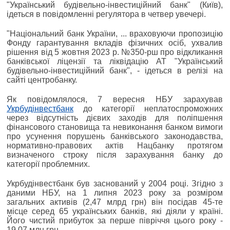
"Український будівельно-інвестиційний банк" (Київ),
ідеться в повідомленні регулятора в четвер увечері.
"Національний банк України, ... враховуючи пропозицію
Фонду гарантування вкладів фізичних осіб, ухвалив
рішення від 5 жовтня 2023 р. №350-рш про відкликання
банківської ліцензії та ліквідацію АТ "Український
будівельно-інвестиційний банк", - ідеться в релізі на
сайті центробанку.
Як повідомлялося, 7 вересня НБУ зарахував
Укрбудінвестбанк
до категорії неплатоспроможних
через відсутність дієвих заходів для поліпшення
фінансового становища та невиконання банком вимоги
про усунення порушень банківського законодавства,
нормативно-правових актів Нацбанку протягом
визначеного строку після зарахування банку до
категорії проблемних.
Укрбудінвестбанк був заснований у 2004 році. Згідно з
даними НБУ, на 1 липня 2023 року за розміром
загальних активів (2,47 млрд грн) він посідав 45-те
місце серед 65 українських банків, які діяли у країні.
Його чистий прибуток за перше півріччя цього року -
19,07 млн грн.