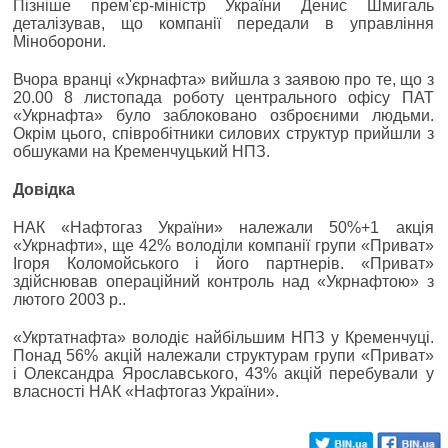
Пізніше прем'єр-міністр України Денис Шмигаль
деталізував, що компанії передали в управління
Міноборони.
Вчора вранці «Укрнафта» вийшла з заявою про те, що з
20.00 8 листопада роботу центрального офісу ПАТ
«Укрнафта» було заблоковано озброєними людьми.
Окрім цього, співробітники силових структур прийшли з
обшуками на Кременчуцький НПЗ.
Довідка
НАК «Нафтогаз України» належали 50%+1 акція
«Укрнафти», ще 42% володіли компанії групи «Приват»
Ігоря Коломойського і його партнерів. «Приват»
здійснював операційний контроль над «Укрнафтою» з
лютого 2003 р..
«Укртатнафта» володіє найбільшим НПЗ у Кременчуці.
Понад 56% акцій належали структурам групи «Приват»
і Олександра Ярославського, 43% акцій перебували у
власності НАК «Нафтогаз України».