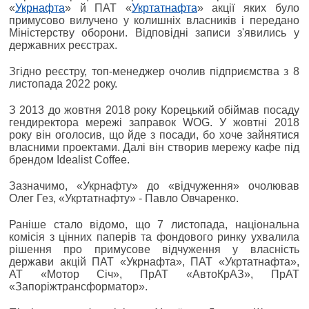
«
Укрнафта
» й ПАТ «
Укртатнафта
» акції яких було
примусово вилучено у колишніх власників і передано
Міністерству оборони. Відповідні записи з'явились у
державних реєстрах.
Згідно реєстру, топ-менеджер очолив підприємства з 8
листопада 2022 року.
З 2013 до жовтня 2018 року Корецький обіймав посаду
гендиректора мережі заправок WOG. У жовтні 2018
року він оголосив, що йде з посади, бо хоче зайнятися
власними проектами. Далі він створив мережу кафе під
брендом Idealist Coffee.
Зазначимо, «Укрнафту» до «відчуження» очолював
Олег Гез, «Укртатнафту» - Павло Овчаренко.
Раніше стало відомо, що 7 листопада, національна
комісія з цінних паперів та фондового ринку ухвалила
рішення про примусове відчуження у власність
держави акцій ПАТ «Укрнафта», ПАТ «Укртатнафта»,
АТ «Мотор Січ», ПрАТ «АвтоКрАЗ», ПрАТ
«Запоріжтрансформатор».