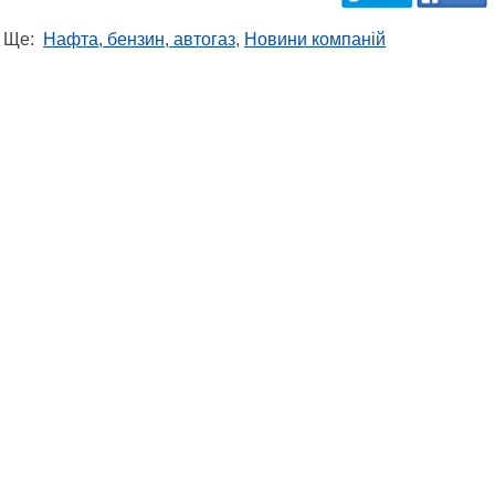
Ще:
Нафта, бензин, автогаз
,
Новини компаній