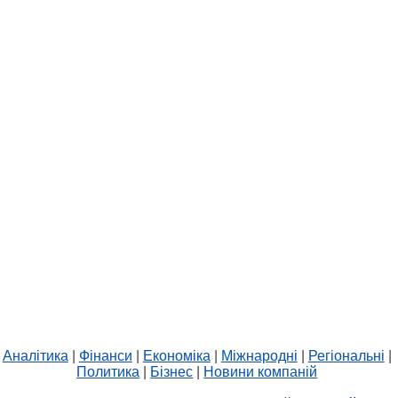
Аналітика
|
Фінанси
|
Економіка
|
Міжнародні
|
Регіональні
|
Политика
|
Бізнес
|
Новини компаній