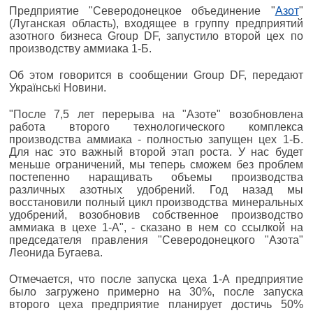
Предприятие "Северодонецкое объединение "
Азот
"
(Луганская область), входящее в группу предприятий
азотного бизнеса Group DF, запустило второй цех по
производству аммиака 1-Б.
Об этом говорится в сообщении Group DF, передают
Українськi Новини.
"После 7,5 лет перерыва на "Азоте" возобновлена
работа второго технологического комплекса
производства аммиака - полностью запущен цех 1-Б.
Для нас это важный второй этап роста. У нас будет
меньше ограничений, мы теперь сможем без проблем
постепенно наращивать объемы производства
различных азотных удобрений. Год назад мы
восстановили полный цикл производства минеральных
удобрений, возобновив собственное производство
аммиака в цехе 1-А", - сказано в нем со ссылкой на
председателя правления "Северодонецкого "Азота"
Леонида Бугаева.
Отмечается, что после запуска цеха 1-А предприятие
было загружено примерно на 30%, после запуска
второго цеха предприятие планирует достичь 50%