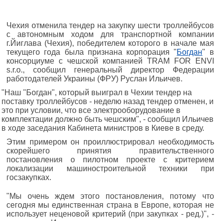
Чехия отменила тендер на закупку шести троллейбусов
с автономным ходом для транспортной компании
г.Йиглава (Чехия), победителем которого в начале мая
текущего года была признана корпорация "
Богдан
" в
консорциуме с чешской компанией TRAM FOR ENVI
s.r.o., сообщил генеральный директор Федерации
работодателей Украины (ФРУ) Руслан Ильичев.
"Наш "Богдан", который выиграл в Чехии тендер на
поставку троллейбусов - неделю назад тендер отменен, и
это при условии, что все электрооборудование в
комплектации должно быть чешским", - сообщил Ильичев
в ходе заседания Кабинета министров в Киеве в среду.
Этим примером он проиллюстрировал необходимость
скорейшего принятия правительственного
постановления о пилотном проекте с критерием
локализации машиностроительной техники при
госзакупках.
"Мы очень ждем этого постановления, потому что
сегодня мы единственная страна в Европе, которая не
использует неценовой критерий (при закупках - ред.)", -