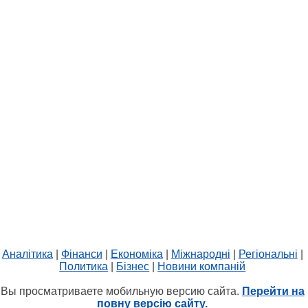
Аналітика
|
Фінанси
|
Економіка
|
Міжнародні
|
Регіональні
|
Политика
|
Бізнес
|
Новини компаній
Вы просматриваете мобильную версию сайта.
Перейти на
повну версію сайту.