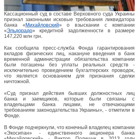
Кассационный суд в составе Верховного суда Украины
признал законными исковые требования ликвидатора
банка «
Михайловский
» о взыскании с компании
«
Эльдорадо
» кредитной задолженности в размере
147,220 млн грн.
Как сообщила пресс-служба Фонда гарантирования
вкладов физических лиц, накануне введения в банк
временной администрации обязательства компании
были погашены без уплаты реальных средств -
исключительно проведением бухгалтерских проводок,
что является основанием для признания сделки
ничтожной.
«Суд признал действия бывших должностных лиц
банка и заемщиков, которые были связаны с
владельцами банка лицами, не отвечающими
требованиям законодательства Украины», - отметили в
Фонде.
В Фонде подчеркнули, что конечный владелец компании
«Экосипан» - единственного акционера банка
«Михайловский» - Виктор Полищук в 2013 году