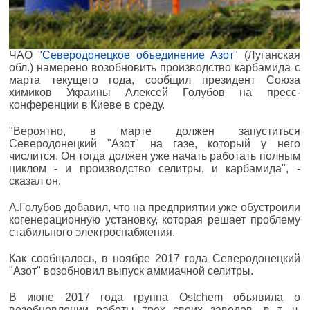
ЧАО "
Северодонецкое объединение Азот
" (Луганская
обл.) намерено возобновить производство карбамида с
марта текущего года, сообщил президент Союза
химиков Украины Алексей Голубов на пресс-
конференции в Киеве в среду.
"Вероятно, в марте должен запуститься
Северодонецкий "Азот" на газе, который у него
числится. Он тогда должен уже начать работать полным
циклом - и производство селитры, и карбамида", -
сказал он.
А.Голубов добавил, что на предприятии уже обустроили
когенерационную установку, которая решает проблему
стабильного электроснабжения.
Как сообщалось, в ноябре 2017 года Северодонецкий
"Азот" возобновил выпуск аммиачной селитры.
В июне 2017 года группа Ostchem объявила о
возобновлении работы трех своих заводов, в т. ч.