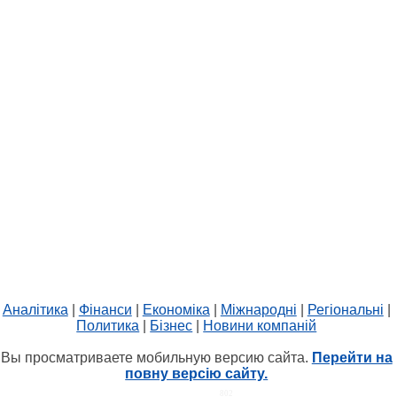
Аналітика
|
Фінанси
|
Економіка
|
Міжнародні
|
Регіональні
|
Политика
|
Бізнес
|
Новини компаній
Вы просматриваете мобильную версию сайта.
Перейти на
повну версію сайту.
HIT.UA
802