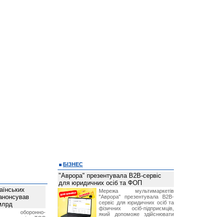
БІЗНЕС
"Аврора" презентувала B2B-сервіс
для юридичних осіб та ФОП
аїнських
Мережа мультимаркетів
 анонсував
"Аврора" презентувала B2B-
сервіс для юридичних осіб та
 млрд
фізичних осіб-підприємців,
ька оборонно-
який допоможе здійснювати