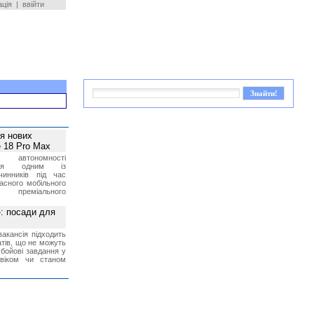
ація
|
ввійти
ея нових
 18 Pro Max
 автономності
ться одним із
чинників під час
асного мобільного
 преміального
»: посади для
акансія підходить
тів, що не можуть
бойові завдання у
 віком чи станом