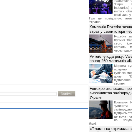
технологі
"Вирій Ін
Industries)
випуск облі
номінальну
Про це повідомляє агент
Україна.
Компанія Rozetka зазн
втрат у своїй історії ч
Rozetka за
прямих збит
свого іс
сягають м
через удари
Ритейл-угода року: Var
понад 250 магазинів «
Мережа суп
офіційно
купівлю мер
дому "Ко
підписання 
серпня.
Ferrexpo оголосила про
виробництва залізорудн
Україні
Компанія F
зупинит
залізоруд
підприємств
це вона по
на Лондон
біржі.
«Фламінго» отримала 