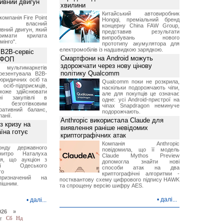
тивний двигун
хвилини
Китайський автовиробник
компанія Fire Point
Hongqi, преміальний бренд
ила власний
концерну China FAW Group,
вний двигун, який
представив результати
имати крилата
випробувань нового
мінго".
прототипу акумулятора для
електромобілів із надшвидкою зарядкою.
 B2B-сервіс
Смартфони на Android можуть
а ФОП
здорожчати через нову цінову
ультимаркетів
політику Qualcomm
резентувала B2B-
юридичних осіб та
Qualcomm поки не розкрила,
сіб-підприємців,
наскільки подорожчають чіпи,
може здійснювати
але для покупців це означає
вні закупівлі в
одне: усі Android-пристрої на
безготівковим
чіпах Snapdragon неминуче
ративний баланс,
подорожчають.
анії.
Anthropic використала Claude для
з кризу на
виявлення раніше невідомих
їна готує
криптографічних атак
Компанія Anthropic
нду державного
повідомила, що її модель
итро Наталуха
Claude Mythos Preview
ся, що аукціон з
допомогла знайти нові
ації Одеського
способи атак на два
го
криптографічні алгоритми -
призначений на
постквантову схему цифрового підпису HAWK
пішним.
та спрощену версію шифру AES.
•
далі...
•
далі...
026 »
т
Сб
Нд