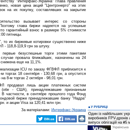
ентству "Интерфакс-Украина" глава правления
енко, новая цена акций "Центрэнерго" на этих
вок на их покупку, составлявших на закрытие
ятельство вызывает интерес со стороны
 Поэтому глава биржи надеется на успешные
что гарантийный взнос в размере 5% стоимости
:00 пятницы.
", то их биржевые котировки существенно ниже
 - 118,8-119,9 грн за штуку.
 первые безуспешные торги этими пакетами
 случае провала ближайших, назначены на 24
 снижена еще на 11,1%.
реализации ICU по заказу ФГВФЛ приблизится к
 торгах 18 сентября - 130,68 грн, а опустится
на 8-м торгах 2 октября - 98,01 грн.
ФЛ продавал лишь акции платежных систем
. (обе - США), принадлежавшие признанным
 В частности, в сентябре прошлого года Фонд
ондовой бирже принадлежавшие банку "Надра"
рн. и акции Visa за 120,41 млн грн.
У РУБРИЦІ
За матеріалами:
Интерфакс-Украина
Один із найбільших укр
виробників FPV-дронів
випуск облігацій на ₴5
Українс