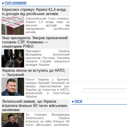
ТОП-НОВИНИ
Євросоюз спрямує Україні €1,4 млрд
із доходів від російських активів
Європейський Союз спрямує
Україні 1,4 млрд євро за
рахунок доходів від
заморожених російських
активів.
Указ президента: Умєров призначений
головою СЗР, Клименко —
секретарем РНБО
Президент України
Володимир Зеленський
призначив Pустема Умєрова
головою Служби зовнішньої
розвідки України.
Україна ніколи не вступить до НАТО,
— Залужний
Посол України у Британії,
генерал Валерій Залужний не
вважає перспективним рух
України до членства в НАТО,
визначений в Конституції
України.
Зеленський заявив, що Україна
ТЕГИ
втратила близько 50 тисяч військових
загиблими
За словами Володимира
Зеленського, Україна
втратила на війні близько 50
тисяч військових загиблими,