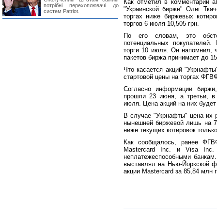
Как отметил в комментарии аг
потрібні перехоплювачі до
"Украинской биржи" Олег Ткач
систем Patriot.
торгах ниже биржевых котиро
торгов 6 июля 10,505 грн.
По его словам, это обсто
потенциальных покупателей.
торги 10 июля. Он напомнил, 
пакетов биржа принимает до 15
Что касается акций "Укрнафты
стартовой цены на торгах ФГВФЛ
Согласно информации биржи,
прошли 23 июня, а третьи, в
июля. Цена акций на них будет
В случае "Укрнафты" цена их 
нынешней биржевой лишь на 7-м
ниже текущих котировок только 
Как сообщалось, ранее ФГВ
Mastercard Inc. и Visa Inc
неплатежеспособными банкам.
выставлял на Нью-Йоркской ф
акции Mastercard за 85,84 млн г