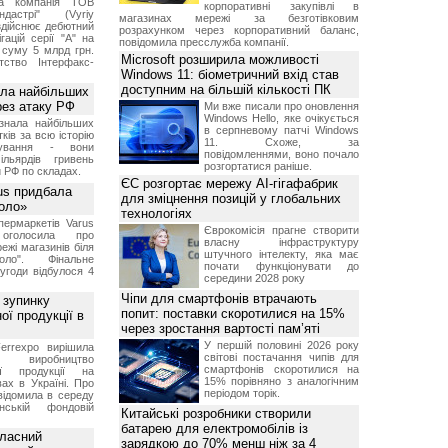
чна компанія ТОВ
корпоративні закупівлі в
дастрі" (Vyriy
магазинах мережі за безготівковим
 здійснює дебютний
розрахунком через корпоративний баланс,
гацій серії "А" на
повідомила пресслужба компанії.
 суму 5 млрд грн.
Microsoft розширила можливості
ство Інтерфакс-
Windows 11: біометричний вхід став
доступним на більшій кількості ПК
ала найбільших
ерез атаку РФ
Ми вже писали про оновлення
Windows Hello, яке очікується
знала найбільших
в серпневому патчі Windows
ків за всю історію
11. Схоже, за
нування - вони
повідомленнями, воно почало
ільярдів гривень
розгортатися раніше.
 РФ по складах.
ЄС розгортає мережу AI-гігафабрик
us придбала
для зміцнення позицій у глобальних
Коло»
технологіях
ермаркетів Varus
Єврокомісія прагне створити
 оголосила про
власну інфраструктуру
ежі магазинів біля
штучного інтелекту, яка має
ло". Фінальне
почати функціонувати до
угоди відбулося 4
середини 2028 року
Чіпи для смартфонів втрачають
 зупинку
попит: поставки скоротилися на 15%
ої продукції в
через зростання вартості пам’яті
У першій половині 2026 року
errexpo вирішила
світові постачання чипів для
и виробництво
смартфонів скоротилися на
ної продукції на
15% порівняно з аналогічним
ах в Україні. Про
періодом торік.
відомила в середу
ській фондовій
Китайські розробники створили
батарею для електромобілів із
власний
зарядкою до 70% менш ніж за 4