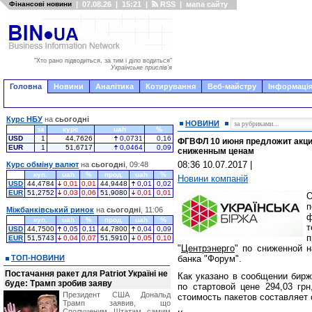
Фінансові новини
|
07.08.26
|
15:21
|
RSS
|
мапа сайту
"Хто рано підводиться, за тим і діло водиться"
Українське прислів'я
Головна
Новини
Аналітика
Котирування
Веб-майстру
Інформація
Курс НБУ
на
сьогодні
НОВИНИ
за
курс
uah
%
USD
1
44,7626
0,0731
0,16
ФГВФЛ 10 июня предложит акции
EUR
1
51,6717
0,0464
0,09
сниженным ценам
08:36 10.07.2017
|
Курс обміну валют
на
сьогодні
, 09:48
куп.
uah
%
прод.
uah
%
Новини компаній
USD
44,4784
0,01
0,01
44,9448
0,01
0,02
EUR
51,2752
0,03
0,06
51,9080
0,01
0,01
О
п
Міжбанківський ринок
на
сьогодні
, 11:06
ф
куп.
uah
%
прод.
uah
%
т
USD
44,7500
0,05
0,11
44,7800
0,04
0,09
EUR
51,5743
0,04
0,07
51,5910
0,05
0,10
"
Центрэнерго
" по сниженной 
ТОП-НОВИНИ
банка "Форум".
Постачання ракет для Patriot Україні не
Как указано в сообщении бирж
буде: Трамп зробив заяву
по стартовой цене 294,03 грн
Президент США Дональд
стоимость пакетов составляет с
Трамп заявив, що
Сполученим Штатам самим