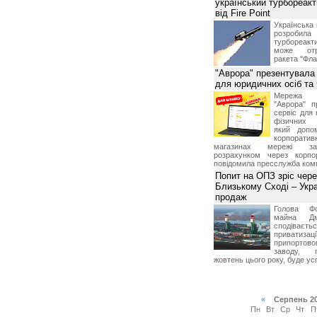
український турбореак
від Fire Point
Українська 
розроб
турбореакти
може отр
ракета "Фла
"Аврора" презентувала
для юридичних осіб т
Мережа м
"Аврора" п
сервіс для 
фізичних о
який допо
корпорати
магазинах мережі за 
розрахунком через корпо
повідомила пресслужба комп
Попит на ОПЗ зріс чере
Близькому Сході – Укра
продаж
Голова Фо
майна Дм
сподіваєть
приватиз
припортово
заводу, 
жовтень цього року, буде ус
«
Серпень 2
Пн
Вт
Ср
Чт
П