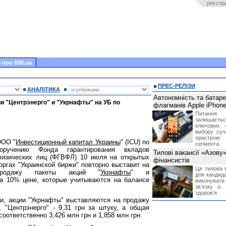
реєстр
 про BIN.ua
ПРЕС-РЕЛІЗИ
АНАЛІТИКА
Автономність та батар
 "Центрэнерго" и "Укрнафты" на УБ по
флагманів Apple iPhone
Питання
залишає
ключових 
вибору суч
пристрою
ОО "
Инвестиционный капитал Украины
" (ICU) по
сегмента.
оручению Фонда гарантирования вкладов
Тилові вакансії «Азову
изических лиц (ФГВФЛ) 10 июля на открытых
фінансистів
оргах "Украинской биржи" повторно выставит на
Ця тилова в
продажу пакеты акций "
Укрнафты
" и
для кандида
на 10% цене, которые учитываются на балансе
виконувати 
звʼязку із
здоровʼя.
и, акции "Укрнафты" выставляются на продажу
, "Центрэнерго" - 9,31 грн за штуку, а общая
оответственно 3,426 млн грн и 1,858 млн грн.