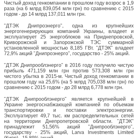
Чистый доход генкомпании в прошлом году возрос в 1,9
раза (на 6 млрд 839,054 млн грн) по сравнению с 2015
годом - до 14 млрд 137,011 млн грн.
"ДТЭК Днипроэнерго", одна из крупнейших
энергогенерирующих компаний Украины, владеет и
эксплуатирует 25 энергоблоков на Приднепровской,
Криворожской и Запорожской ТЭС суммарной
установленной мощностью 8,185 ГВт. "ДТЭК" владеет
72,9% акций "Днипроэнерго", государство - 25% акций.
"ДТЭК Днипрооблэнерго" в 2016 году получило чистую
прибыль 471,159 млн грн против 573,308 млн грн
чистого убытка в 2015-м. Чистый доход генкомпании в
прошлом году на 25,6% (на 5 млрд 705,038 млн грн) по
сравнению с 2015 годом - до 28 млрд 6,778 млн грн.
"ДТЭК Днипрооблэнерго" является крупнейшей в
Украине энергоснабжающей компанией по объемам
транспортировки и поставки электроэнергии.
Эксплуатирует 49,7 тыс. км распределительных сетей
на территории Днепропетровской области. "ДТЭК"
принадлежит 51,56% акций "Днипрооблэнерго",
государству - 25% акций, Larva Investments Limited
(Кипр) - 15,89% акций.