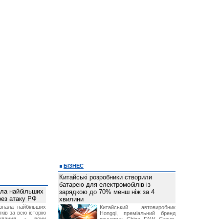
БІЗНЕС
Китайські розробники створили
батарею для електромобілів із
ала найбільших
зарядкою до 70% менш ніж за 4
ерез атаку РФ
хвилини
знала найбільших
Китайський автовиробник
ків за всю історію
Hongqi, преміальний бренд
нування - вони