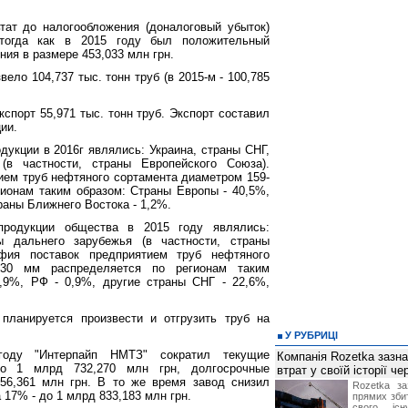
тат до налогообложения (доналоговый убыток)
 тогда как в 2015 году был положительный
ия в размере 453,033 млн грн.
вело 104,737 тыс. тонн труб (в 2015-м - 100,785
спорт 55,971 тыс. тонн труб. Экспорт составил
ии.
укции в 2016г являлись: Украина, страны СНГ,
(в частности, страны Европейского Союза).
ием труб нефтяного сортамента диаметром 159-
ионам таким образом: Страны Европы - 40,5%,
траны Ближнего Востока - 1,2%.
родукции общества в 2015 году являлись:
ы дальнего зарубежья (в частности, страны
афия поставок предприятием труб нефтяного
530 мм распределяется по регионам таким
,9%, РФ - 0,9%, другие страны СНГ - 22,6%,
планируется произвести и отгрузить труб на
У РУБРИЦІ
оду "Интерпайп НМТЗ" сократил текущие
Компанія Rozetka зазн
до 1 млрд 732,270 млн грн, долгосрочные
втрат у своїй історії ч
 56,361 млн грн. В то же время завод снизил
Rozetka за
17% - до 1 млрд 833,183 млн грн.
прямих збит
свого іс