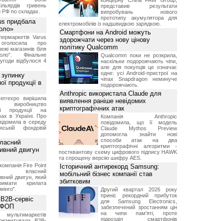
концерну China FAW Group,
ільярдів гривень
представив результати
 РФ по складах.
випробувань нового
прототипу акумулятора для
us придбала
електромобілів із надшвидкою зарядкою.
Коло»
Смартфони на Android можуть
ермаркетів Varus
здорожчати через нову цінову
 оголосила про
політику Qualcomm
ежі магазинів біля
ло". Фінальне
Qualcomm поки не розкрила,
угоди відбулося 4
наскільки подорожчають чіпи,
але для покупців це означає
одне: усі Android-пристрої на
 зупинку
чіпах Snapdragon неминуче
ої продукції в
подорожчають.
Anthropic використала Claude для
errexpo вирішила
виявлення раніше невідомих
и виробництво
криптографічних атак
ної продукції на
ах в Україні. Про
Компанія Anthropic
відомила в середу
повідомила, що її модель
ській фондовій
Claude Mythos Preview
допомогла знайти нові
способи атак на два
власний
криптографічні алгоритми -
тивний двигун
постквантову схему цифрового підпису HAWK
та спрощену версію шифру AES.
компанія Fire Point
Історичний антирекорд Samsung:
ила власний
мобільний бізнес компанії став
вний двигун, який
збитковим
имати крилата
мінго".
Другий квартал 2026 року
приніс рекордний прибуток
 B2B-сервіс
для Samsung Electronics,
а ФОП
забезпечений зростанням цін
на чипи пам'яті, проте
ультимаркетів
підрозділ смартфонів
резентувала B2B-