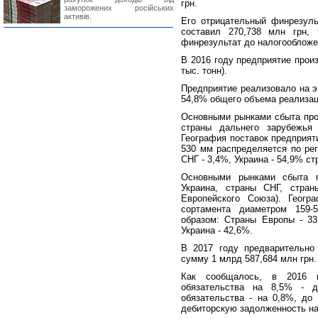
грн.
заморожених російських
активів.
Его отрицательный финрезуль
составил 270,738 млн грн,
финрезультат до налогообложен
В 2016 году предприятие произ
тыс. тонн).
Предприятие реализовало на эк
54,8% общего объема реализац
Основными рынками сбыта прод
страны дальнего зарубежья 
География поставок предприят
530 мм распределяется по рег
СНГ - 3,4%, Украина - 54,9% с
Основными рынками сбыта п
Украина, страны СНГ, стран
Европейского Союза). Геогр
сортамента диаметром 159-
образом: Страны Европы - 33
Украина - 42,6%.
В 2017 году предварительно 
сумму 1 млрд 587,684 млн грн.
Как сообщалось, в 2016 г
обязательства на 8,5% - 
обязательства - на 0,8%, до
дебиторскую задолженность на 