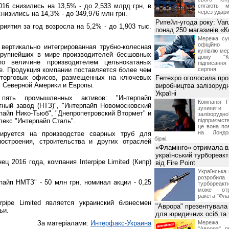
16 снизились на 13,5% - до 2,533 млрд грн, в
сягають м
через удари
низились на 14,3% - до 349,976 млн грн.
Ритейл-угода року: Var
иятия за год возросла на 5,2% - до 1,903 тыс.
понад 250 магазинів «
Мережа суп
офіційно
вертикально интегрированная трубно-колесная
купівлю мер
крупнейших в мире производителей бесшовных
дому "Ко
о величине производителем цельнокатаных
підписання 
. Продукция компании поставляется более чем
серпня.
 торговых офисов, размещенных на ключевых
Ferrexpo оголосила про
, Северной Америки и Европы.
виробництва залізорудн
Україні
пять промышленных активов: "Интерпайп
Компанія F
ный завод (НТЗ)", "Интерпайп Новомосковский
зупинит
пайп Нико-Тьюб", "Днепропетровский Втормет" и
залізоруд
екс "Интерпайп Сталь".
підприємств
це вона по
на Лондон
ируется на производстве сварных труб для
біржі.
остроения, строительства и других отраслей
«Фламінго» отримала 
український турбореак
ц 2016 года, компания Interpipe Limited (Кипр)
від Fire Point
Українська 
розроб
айп НМТЗ" - 50 млн грн, номинал акции - 0,25
турбореакти
може отр
ракета "Фла
rpipe Limited является украинский бизнесмен
"Аврора" презентувала
ьи.
для юридичних осіб т
За матеріалами:
Интерфакс-Украина
Мережа м
"Аврора" п