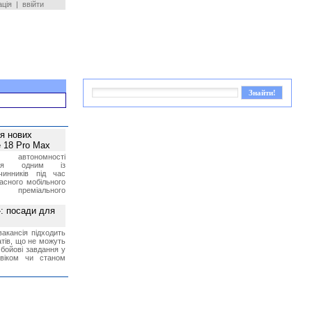
ація
|
ввійти
ея нових
 18 Pro Max
 автономності
ться одним із
чинників під час
асного мобільного
 преміального
»: посади для
акансія підходить
тів, що не можуть
бойові завдання у
 віком чи станом