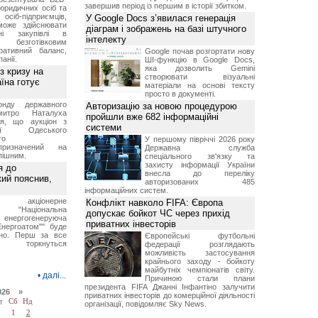
завершив період із першим в історії збитком.
юридичних осіб та
сіб-підприємців,
У Google Docs з’явилася генерація
може здійснювати
діаграм і зображень на базі штучного
вні закупівлі в
інтелекту
безготівковим
ративний баланс,
Google почав розгортати нову
анії.
ШІ-функцію в Google Docs,
яка дозволить Gemini
з кризу на
створювати візуальні
їна готує
матеріали на основі тексту
просто в документі.
нду державного
Авторизацію за новою процедурою
итро Наталуха
пройшли вже 682 інформаційні
ся, що аукціон з
системи
ації Одеського
го
У першому півріччі 2026 року
призначений на
Державна служба
пішним.
спеціального зв'язку та
захисту інформації України
я до
внесла до переліку
кий пояснив,
авторизованих 485
інформаційних систем.
е акціонерне
Конфлікт навколо FIFA: Європа
о "Національна
допускає бойкот ЧС через прихід
нергогенеруюча
приватних інвесторів
Енергоатом"" буде
но. Перш за все
Європейські футбольні
торкнуться
федерації розглядають
можливість застосування
крайнього заходу - бойкоту
майбутніх чемпіонатів світу.
•
далі...
Причиною стали плани
президента FIFA Джанні Інфантіно залучити
026 »
приватних інвесторів до комерційної діяльності
т
Сб
Нд
організації, повідомляє Sky News.
1
2