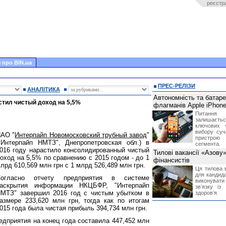
реєстр
 про BIN.ua
ПРЕС-РЕЛІЗИ
АНАЛІТИКА
Автономність та батар
стил чистый доход на 5,5%
флагманів Apple iPhone
Питання
залишає
ключових 
вибору суч
АО "
Интерпайп Новомосковский трубный завод
"
пристрою
"Интерпайп НМТЗ", Днепропетровская обл.) в
сегмента.
016 году нарастило консолидированный чистый
Тилові вакансії «Азову
оход на 5,5% по сравнению с 2015 годом - до 1
фінансистів
лрд 610,569 млн грн с 1 млрд 526,489 млн грн.
Ця тилова в
для кандида
Согласно отчету предприятия в системе
виконувати 
аскрытия информации НКЦБФР, "Интерпайп
звʼязку із
МТЗ" завершил 2016 год с чистым убытком в
здоровʼя.
азмере 233,620 млн грн, тогда как по итогам
015 года была чистая прибыль 394,734 млн грн.
дприятия на конец года составила 447,452 млн