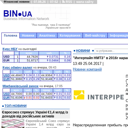
Фінансові новини
|
07.08.26
|
07:52
|
RSS
|
мапа сайту
"Яка пшениця, така й паляниця"
Українське прислів'я
Головна
Новини
Аналітика
Котирування
Веб-майстру
Інформація
Курс НБУ
на
сьогодні
НОВИНИ
за
курс
uah
%
USD
1
44,7626
0,0731
0,16
"Интерпайп НМТЗ" в 2016г нара
EUR
1
51,6717
0,0464
0,09
13:49 25.04.2017
|
Курс обміну валют
на
вчора
, 09:43
Новини компаній
куп.
uah
%
прод.
uah
%
USD
44,4840
0,06
0,13
44,9364
0,01
0,03
П
EUR
51,3060
0,15
0,29
51,9148
0,06
0,12
(
2
Міжбанківський ринок
на
вчора
, 17:05
д
куп.
uah
%
прод.
uah
%
м
USD
44,7000
0,00
0,00
44,7400
0,01
0,02
EUR
51,6106
0,01
0,02
51,6433
0,01
0,02
р
ТОП-НОВИНИ
Н
Євросоюз спрямує Україні €1,4 млрд із
р
доходів від російських активів
2
Європейський Союз спрямує
Україні 1,4 млрд євро за
Нераспределенная прибыль пре
рахунок доходів від