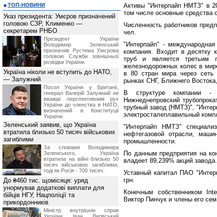
ТОП-НОВИНИ
Активы "Интерпайп НМТЗ" в 20
том числе основные средства с
Указ президента: Умєров призначений
головою СЗР, Клименко —
Численность работников предпр
секретарем РНБО
чел.
Президент України
"Интерпайп" - международная 
Володимир Зеленський
призначив Pустема Умєрова
компания. Входит в десятку 
головою Служби зовнішньої
труб и является третьим п
розвідки України.
железнодорожных колес в мире
Україна ніколи не вступить до НАТО,
в 80 стран мира через сеть
— Залужний
рынках СНГ, Ближнего Востока
Посол України у Британії,
В структуре компании - 
генерал Валерій Залужний не
вважає перспективним рух
Нижнеднепровский трубопрокат
України до членства в НАТО,
трубный завод (НМТЗ)", "Интер
визначений в Конституції
электросталеплавильный компл
України.
Зеленський заявив, що Україна
"Интерпайп НМТЗ" специализ
втратила близько 50 тисяч військових
нефтегазовой отрасли, машин
загиблими
промышленности.
За словами Володимира
По данным предприятия на коне
Зеленського, Україна
втратила на війні близько 50
владеет 89,239% акций завода.
тисяч військових загиблими,
тоді як Росія - 700 тисяч.
Уставный капитал ПАО "Интерп
грн.
До ₴460 тис. щомісяця: уряд
унормував додаткові виплати для
Конечным собственником Inte
бійців НГУ, Нацполіції та
Виктор Пинчук и члены его сем
прикордонників
Міністр внутрішніх справ
України Іван Вигівський