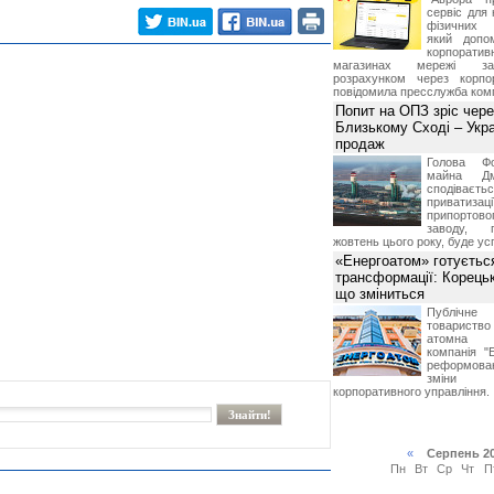
сервіс для 
фізичних о
який допо
корпорати
магазинах мережі за 
розрахунком через корпо
повідомила пресслужба комп
Попит на ОПЗ зріс чере
Близькому Сході – Укра
продаж
Голова Фо
майна Дм
сподіваєть
приватиз
припортово
заводу, 
жовтень цього року, буде ус
«Енергоатом» готуєтьс
трансформації: Корець
що зміниться
Публічн
товариств
атомна е
компанія "
реформова
зміни 
корпоративного управління.
«
Серпень 2
Пн
Вт
Ср
Чт
П